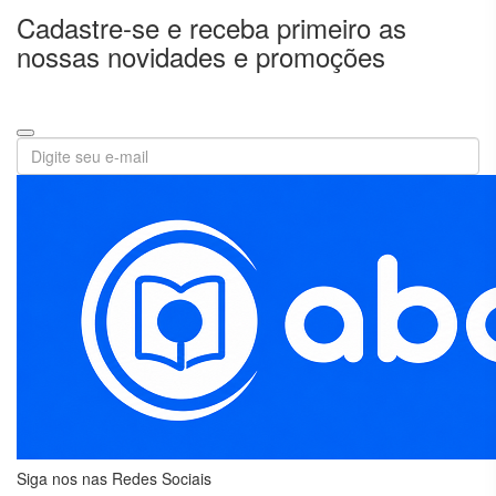
Cadastre-se e receba primeiro as
E
TURISMO
nossas novidades e promoções
AGATHA
CHRISTIE
ALEXANDRE
DUMAS
ARIANO
SUASSUNA
ARTHUR
CONAN
DOYLE
AUGUSTO
CURY
BRAM
STOKER
Siga nos nas Redes Sociais