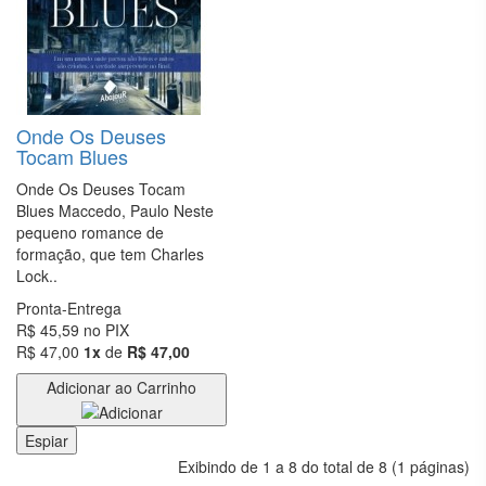
RELIGIÃO
RELIGIÃO
| |PRÉ-
VENDA
Onde Os Deuses
RELIGIÃO|
Tocam Blues
|PRÉ-
VENDA
Onde Os Deuses Tocam
Blues Maccedo, Paulo Neste
SAÚDE
pequeno romance de
FITNESS
formação, que tem Charles
E
Lock..
ESTÉTICA
Pronta-Entrega
R$ 45,59
no PIX
SIMON
R$ 47,00
1x
de
R$ 47,00
SINEK
Adicionar ao Carrinho
SOCIOLOGIA
Espiar
TESTE
Exibindo de 1 a 8 do total de 8 (1 páginas)
VIAGEM