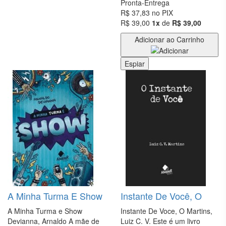
Pronta-Entrega
R$ 37,83
no PIX
DIDÁTICOS
R$ 39,00
1x
de
R$ 39,00
DIREITO
Adicionar ao Carrinho
ECONOMIA
Espiar
EDUCAÇÃO
ENGENHARIA
ENSINO
DE
LÍNGUAS
ESOTERISMO
ESPORTES
E LAZER
A Minha Turma E Show
Instante De Você, O
FICÇÃO
A Minha Turma e Show
Instante De Voce, O Martins,
Devianna, Arnaldo A mãe de
Luiz C. V. Este é um livro