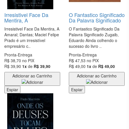
VENDA
PRÉ-
Irresistivel Face Da
O Fantastico Significado
VENDA ,
Mentira, A
Da Palavra Significado
ARTES E
Irresistivel Face Da Mentira, A
O Fantastico Significado Da
CULTURA
Amaral; Dantas; Maciel Felipe
Palavra Significado Zugaib,
Prado é um irresistível
Eduardo Ainda colhendo o
PRÉ-VENDA
empresário c..
sucesso do livro ..
,
AUTOAJUDA
Pronta-Entrega
Pronta-Entrega
R$ 38,70
no PIX
R$ 47,53
no PIX
PRÉ-
R$ 39,90
1x
de
R$ 39,90
R$ 49,00
1x
de
R$ 49,00
VENDA >
Adicionar ao Carrinho
Adicionar ao Carrinho
ARTES E
CULTURA
Espiar
Espiar
PRÉ-
VENDA ||
ARTES E
CULTURA
PSICOLOGIA