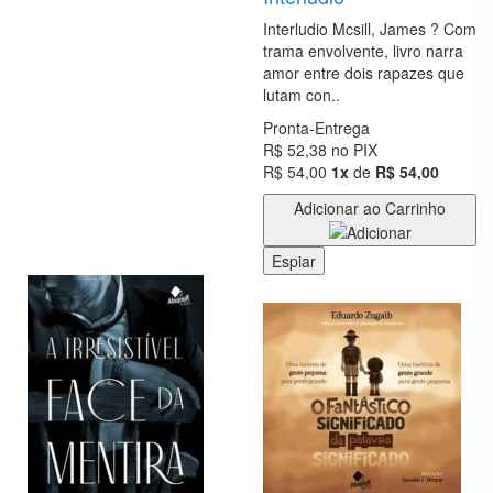
LEON
TOLSTÓI
Interludio Mcsill, James ? Com
trama envolvente, livro narra
LITERATURA
amor entre dois rapazes que
lutam con..
LITERATURA
Pronta-Entrega
BRASILEIRA
R$ 52,38
no PIX
R$ 54,00
1x
de
R$ 54,00
LITERATURA
ESTRANGEIRA
Adicionar ao Carrinho
LITERATURA
Espiar
INFANTIL
LITERATURA
INFANTO
JUVENIL
MEDICINA
POLÍTICA
PRÉ-