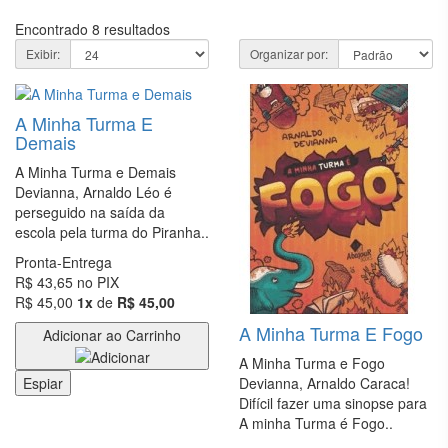
BIOGRAFIAS
Encontrado
8
resultados
CIÊNCIAS
Exibir:
Organizar por:
BIOLÓGICAS
E NATURAIS
A Minha Turma E
CIÊNCIAS
Demais
EXATAS
A Minha Turma e Demais
CIÊNCIAS
Devianna, Arnaldo Léo é
HUMANAS
perseguido na saída da
E SOCIAIS
escola pela turma do Piranha..
Pronta-Entrega
COMUNICAÇÃO
R$ 43,65
no PIX
R$ 45,00
1x
de
R$ 45,00
CONCURSOS
A Minha Turma E Fogo
Adicionar ao Carrinho
CONTABILIDADE
A Minha Turma e Fogo
Devianna, Arnaldo Caraca!
Espiar
CULINÁRIA E
Difícil fazer uma sinopse para
GASTRONOMIA
A minha Turma é Fogo..
DICIONÁRIOS