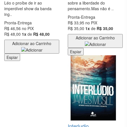
FILOSOFIA
Léo o proíbe de ir ao
sobre a liberdade do
imperdível show da banda
pensamento.Mas não é ..
FINANÇAS
ing..
Pronta-Entrega
GEOGRAFIA
Pronta-Entrega
R$ 33,95
no PIX
R$ 46,56
no PIX
R$ 35,00
1x
de
R$ 35,00
HISTÓRIA
R$ 48,00
1x
de
R$ 48,00
Adicionar ao Carrinho
Adicionar ao Carrinho
HQS E
MANGÁS
Espiar
Espiar
INFANTIL
INFORMÁTICA
E
TECNOLOGIA
JOGOS E
PASSATEMPOS
JORDAN
PETERSON
Interludio