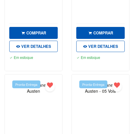
RELIGIÃO
RELIGIÃO
| |PRÉ-
VENDA
COMPRAR
COMPRAR
RELIGIÃO|
|PRÉ-
VER DETALHES
VER DETALHES
VENDA
Em estoque
Em estoque
SAÚDE
FITNESS
E
ESTÉTICA
Pronta-Entrega
Pronta-Entrega
SIMON
SINEK
SOCIOLOGIA
TESTE
VIAGEM