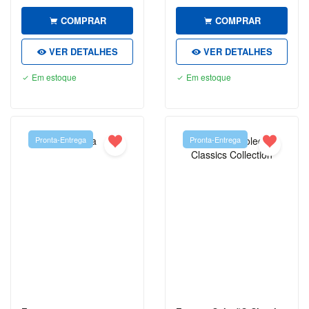
COMPRAR
COMPRAR
MIGUEL DE
CERVANTES
VER DETALHES
VER DETALHES
MONTEIRO
Em estoque
Em estoque
LOBATO
NAPOLEON
HILL
Pronta-Entrega
Pronta-Entrega
OSCAR
WILDE
PAULO
COELHO
RICK
RIORDAN
ROBERT
T.
KIYOSAKI