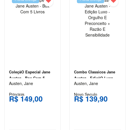
JANE
AUSTEN
JORGE
AMADO
JOSÉ DE
ALENCAR
JOSÉ
SARAMAGO
JÚLIO
ColeçãO Especial Jane
Combo Classicos Jane
VERNE
Austen - Box Com 5
Austen - EdiçãO Luxo -
Austen, Jane
Austen, Jane
Livros
Orgulho E Preconceito +
LEWIS
RazãO E Sensibilidade
Principis
Novo Seculo
CARROLL
R$ 149,00
R$ 139,90
MACHADO
DE ASSIS
MARY
SHELLEY