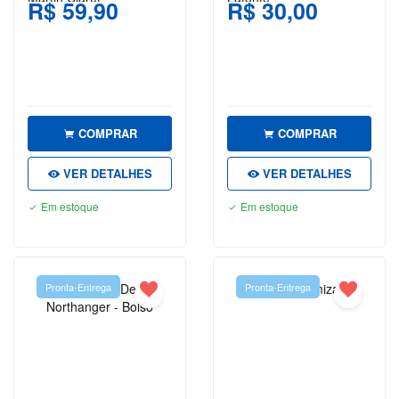
R$ 59,90
R$ 30,00
FINANÇAS
GEOGRAFIA
HISTÓRIA
HQS E
COMPRAR
COMPRAR
MANGÁS
VER DETALHES
VER DETALHES
INFANTIL
Em estoque
Em estoque
INFORMÁTICA
E
TECNOLOGIA
Pronta-Entrega
Pronta-Entrega
JOGOS E
PASSATEMPOS
JORDAN
PETERSON
LEON