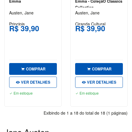
Emma
Emma - ColeçãO Classics
STEPHEN
Collection
KING
Austen, Jane
Austen, Jane
SUZANNE
Principis
Ciranda Cultural
R$ 39,90
R$ 39,90
COLLINS
VICTOR
HUGO
WILLIAM
SHAKESPEARE
COMPRAR
COMPRAR
VER DETALHES
VER DETALHES
CENTRAL
ATENDIMENTO
Em estoque
Em estoque
(11)
Exibindo de 1 a 18 do total de 18 (1 páginas)
9
6064-
6230
Jane Austen