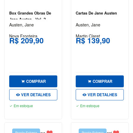
ORWELL
Box Grandes Obras De
Cartas De Jane Austen
GRACILIANO
Jane Austen - Vol. 2
RAMOS
Austen, Jane
Austen, Jane
GUIMARÃES
Nova Fronteira
Martin Claret
ROSA
R$ 209,90
R$ 139,90
H. G.
WELLS
H. P.
LOVECRAFT
COMPRAR
COMPRAR
J. K.
ROWLING
VER DETALHES
VER DETALHES
J. R. R.
Em estoque
Em estoque
TOLKIEN
JAMES
CLEAR
Pronta-Entrega
Pronta-Entrega