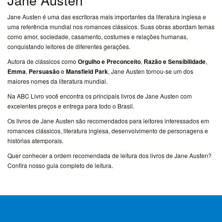
Chat
WhatsApp
Jane Austen é uma das escritoras mais importantes da literatura inglesa e
uma referência mundial nos romances clássicos. Suas obras abordam temas
Envie-
como amor, sociedade, casamento, costumes e relações humanas,
nos uma
conquistando leitores de diferentes gerações.
mensagem
Autora de clássicos como
Orgulho e Preconceito
,
Razão e Sensibilidade
,
Emma
,
Persuasão
e
Mansfield Park
, Jane Austen tornou-se um dos
maiores nomes da literatura mundial.
Na ABC Livro você encontra os principais livros de Jane Austen com
excelentes preços e entrega para todo o Brasil.
Os livros de Jane Austen são recomendados para leitores interessados em
romances clássicos, literatura inglesa, desenvolvimento de personagens e
histórias atemporais.
Quer conhecer a ordem recomendada de leitura dos livros de Jane Austen?
Confira nosso guia completo de leitura.