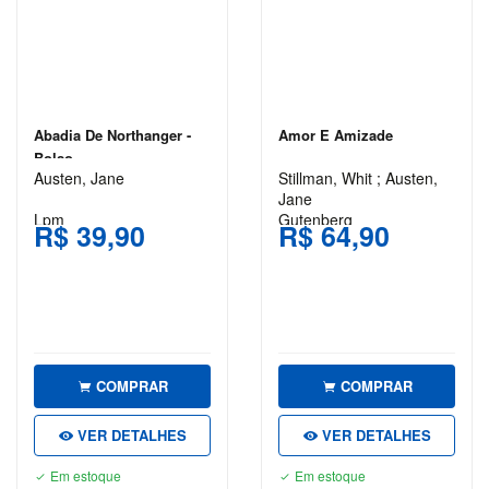
TOLSTÓI
LITERATURA
LITERATURA
BRASILEIRA
Abadia De Northanger -
Amor E Amizade
Bolso
LITERATURA
Austen, Jane
Stillman, Whit ; Austen,
ESTRANGEIRA
Jane
Lpm
Gutenberg
R$ 39,90
R$ 64,90
LITERATURA
INFANTIL
LITERATURA
INFANTO
JUVENIL
MEDICINA
COMPRAR
COMPRAR
POLÍTICA
VER DETALHES
VER DETALHES
PRÉ-
Em estoque
Em estoque