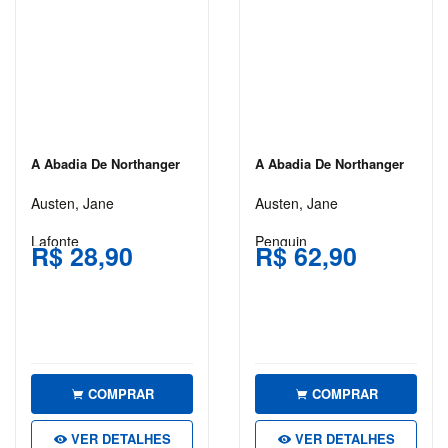
BIOGRAFIAS
CIÊNCIAS
BIOLÓGICAS
E NATURAIS
CIÊNCIAS
EXATAS
A Abadia De Northanger
A Abadia De Northanger
CIÊNCIAS
Austen, Jane
Austen, Jane
HUMANAS
E SOCIAIS
Lafonte
Penguin
R$ 28,90
R$ 62,90
COMUNICAÇÃO
CONCURSOS
CONTABILIDADE
CULINÁRIA E
COMPRAR
COMPRAR
GASTRONOMIA
VER DETALHES
VER DETALHES
DICIONÁRIOS