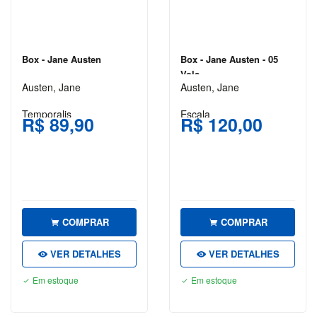
E
TURISMO
AGATHA
Box - Jane Austen
Box - Jane Austen - 05
CHRISTIE
Vols
Austen, Jane
Austen, Jane
ALEXANDRE
DUMAS
Temporalis
Escala
R$ 89,90
R$ 120,00
ARIANO
SUASSUNA
ARTHUR
CONAN
DOYLE
COMPRAR
COMPRAR
AUGUSTO
CURY
VER DETALHES
VER DETALHES
BRAM
Em estoque
Em estoque
STOKER
C. S.