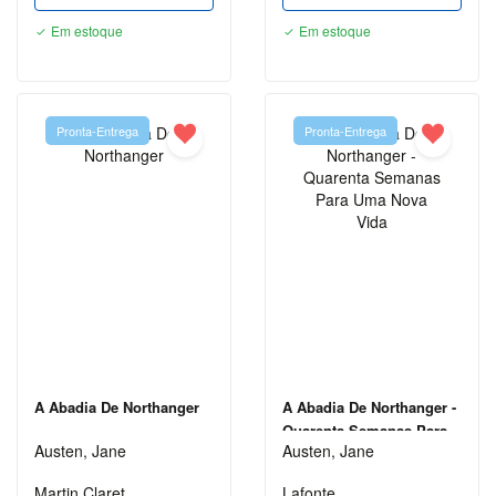
Em estoque
Em estoque
DIDÁTICOS
DIREITO
ECONOMIA
Pronta-Entrega
Pronta-Entrega
EDUCAÇÃO
ENGENHARIA
ENSINO
DE
LÍNGUAS
ESOTERISMO
ESPORTES
E LAZER
A Abadia De Northanger
A Abadia De Northanger -
Quarenta Semanas Para
FICÇÃO
Austen, Jane
Austen, Jane
Uma Nova Vida
FILOSOFIA
Martin Claret
Lafonte