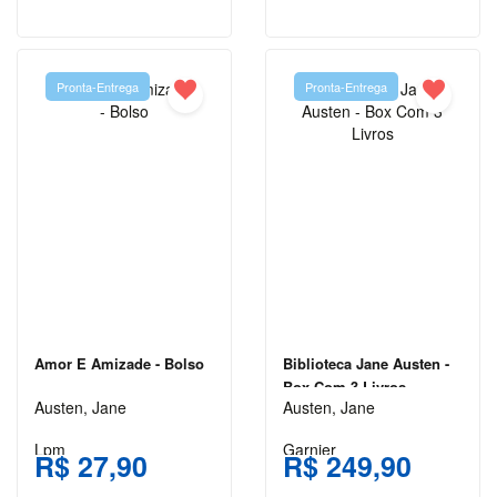
VENDA
PRÉ-
VENDA ,
ARTES E
Pronta-Entrega
Pronta-Entrega
CULTURA
PRÉ-VENDA
,
AUTOAJUDA
PRÉ-
VENDA >
ARTES E
CULTURA
PRÉ-
Amor E Amizade - Bolso
Biblioteca Jane Austen -
VENDA ||
Box Com 3 Livros
ARTES E
Austen, Jane
Austen, Jane
CULTURA
Lpm
Garnier
R$ 27,90
R$ 249,90
PSICOLOGIA