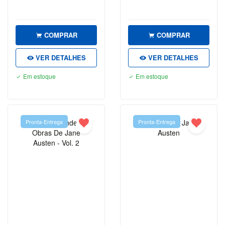
DAN
BROWN
EÇA DE
COMPRAR
COMPRAR
QUEIRÓS
VER DETALHES
VER DETALHES
EDGAR
ALLAN
Em estoque
Em estoque
POE
ÉRICO
VERÍSSIMO
Pronta-Entrega
Pronta-Entrega
FIÓDOR
DOSTOIÉVSKI
FRANZ
KAFKA
FREIDA
MCFADDEN
GEORGE