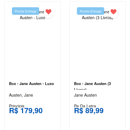
LEWIS
Pronta-Entrega
Pronta-Entrega
CARLOS
DRUMMOND
DE
ANDRADE
CECÍLIA
MEIRELES
CLARICE
LISPECTOR
COLLEEN
Box - Jane Austen - Luxo
Box - Jane Austen (3
HOOVER
Livros)
Austen, Jane
Jane Austen
CONCEIÇÃO
EVARISTO
Principis
Pe Da Letra
R$ 179,90
R$ 89,99
DALE
CARNEGIE