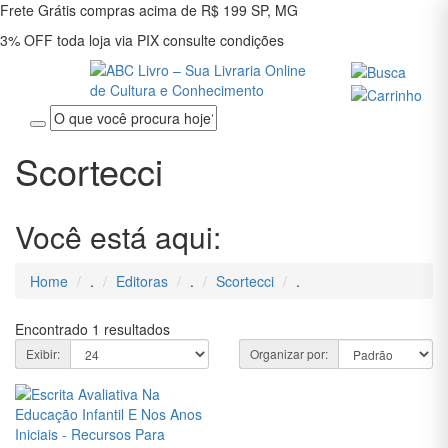
Frete Grátis
compras acima de R$ 199
SP, MG
3% OFF
toda loja via PIX
consulte condições
Entrar
Scortecci
Cadastrar
INÍCIO
Você está aqui:
ADMINISTRAÇÃO
Home
.
Editoras
.
Scortecci
.
ARQUITETURA
Encontrado
1
resultados
ARTES E
Exibir:
Organizar por:
CULTURA
ASSUNTOS
DIVERSOS