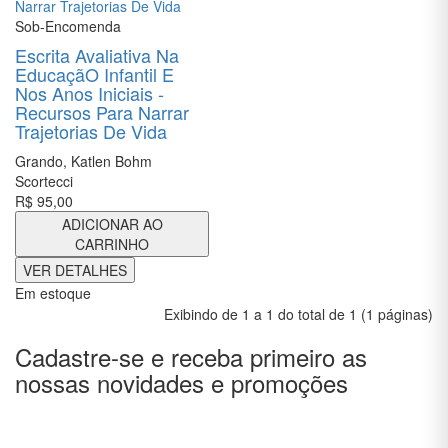
AUTOAJUDA
Sob-Encomenda
BIOGRAFIAS
Escrita Avaliativa Na
EducaçãO Infantil E
CIÊNCIAS
Nos Anos Iniciais -
BIOLÓGICAS
Recursos Para Narrar
E NATURAIS
Trajetorias De Vida
Grando, Katlen Bohm
CIÊNCIAS
Scortecci
EXATAS
R$ 95,00
CIÊNCIAS
ADICIONAR AO
HUMANAS
CARRINHO
E SOCIAIS
VER DETALHES
Em estoque
COMUNICAÇÃO
Exibindo de 1 a 1 do total de 1 (1 páginas)
CONCURSOS
Cadastre-se e receba primeiro as
nossas novidades e promoções
CONTABILIDADE
CULINÁRIA E
GASTRONOMIA