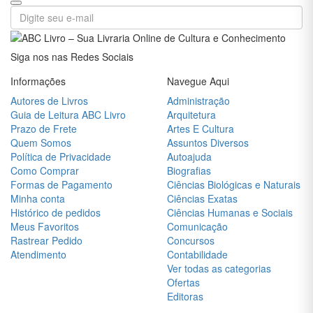
DICIONÁRIOS
DIDÁTICOS
Siga nos nas Redes Sociais
DIREITO
Informações
Navegue Aqui
Autores de Livros
Administração
ECONOMIA
Guia de Leitura ABC Livro
Arquitetura
Prazo de Frete
Artes E Cultura
EDUCAÇÃO
Quem Somos
Assuntos Diversos
Política de Privacidade
Autoajuda
ENGENHARIA
Como Comprar
Biografias
ENSINO
Formas de Pagamento
Ciências Biológicas e Naturais
DE
Minha conta
Ciências Exatas
LÍNGUAS
Histórico de pedidos
Ciências Humanas e Sociais
Meus Favoritos
Comunicação
ESOTERISMO
Rastrear Pedido
Concursos
Atendimento
Contabilidade
ESPORTES
Ver todas as categorias
E LAZER
Ofertas
Editoras
FICÇÃO