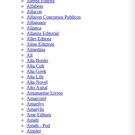
Aletria Editora
Alfabeto
C. S.
Alfacon
LEWIS
Alfacon Concursos Publicos
Alfaguara
Alianca
CARLOS
Alianza Editorial
DRUMMOND
Aller Editora
DE
Alma Edizioni
ANDRADE
Almedina
Alt
Alta Books
CECÍLIA
Alta Cult
MEIRELES
Alta Geek
Alta Life
CLARICE
Alta Novel
LISPECTOR
Alto Astral
Amanuense Livros
Amarcord
COLLEEN
Amarilys
HOOVER
Amarylis
Ame Editora
Amgh
CONCEIÇÃO
Amgh - Pod
EVARISTO
Amoler