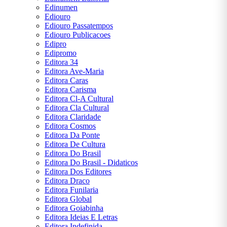
Edinumen
Ediouro
Ediouro Passatempos
Ediouro Publicacoes
Edipro
Edipromo
Editora 34
Editora Ave-Maria
Editora Caras
Editora Carisma
Editora Cl-A Cultural
Editora Cla Cultural
Editora Claridade
Editora Cosmos
Editora Da Ponte
Editora De Cultura
Editora Do Brasil
Editora Do Brasil - Didaticos
Editora Dos Editores
Editora Draco
Editora Funilaria
Editora Global
Editora Goiabinha
Editora Ideias E Letras
Editora Indefinida