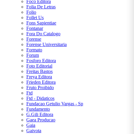
Foco Editora
Folia De Letras
Folio
Follet Us
Fons Sapientiae
Fontanar
Fora Do Catalogo
Forense
Forense Universitaria
Formato
Forum
Fosforo Editora
Foto Editorial
Freitas Bastos
Freya Editora
Frieden Editora
Fruto Proibido
Ftd
Ftd - Didaticos
Fundacao Getulio Vargas - Sp
Fundamento
G.Gili Editora
Gaea Producao
Gaia
Gaivota