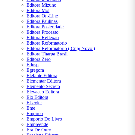
Editora Mizuno
Editora Mol
Editora On-Line
Editora Paulinas
Editora Posteridade
Editora Processo
Editora Reflexao
Editora Reformatorio
Editora Reformatorio ( Cnpj Novo )
Editora Tharpa Brasil
Editora Zero
Edusp
Egregora
Elefante Editora
Elementar Editora
Elemento Secreto
Elevacao Editora
Elo Editora
Elsevier
Eme
Empireo
Emporio Do Livro
Empreende
Era De Ouro