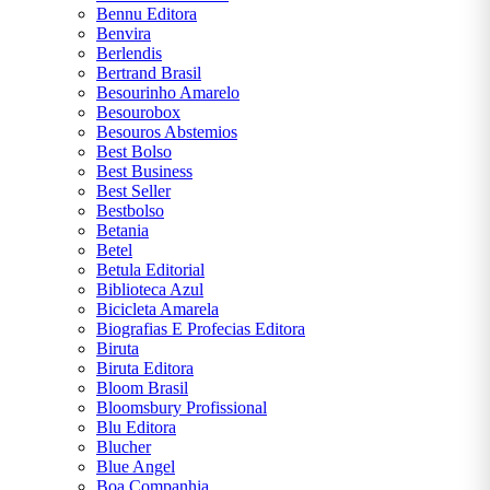
Bennu Editora
OSCAR
Benvira
WILDE
Berlendis
Bertrand Brasil
Besourinho Amarelo
PAULO
Besourobox
COELHO
Besouros Abstemios
Best Bolso
RICK
Best Business
RIORDAN
Best Seller
Bestbolso
Betania
ROBERT
Betel
T.
Betula Editorial
KIYOSAKI
Biblioteca Azul
Bicicleta Amarela
Biografias E Profecias Editora
STEPHEN
Biruta
KING
Biruta Editora
Bloom Brasil
SUZANNE
Bloomsbury Profissional
COLLINS
Blu Editora
Blucher
Blue Angel
VICTOR
Boa Companhia