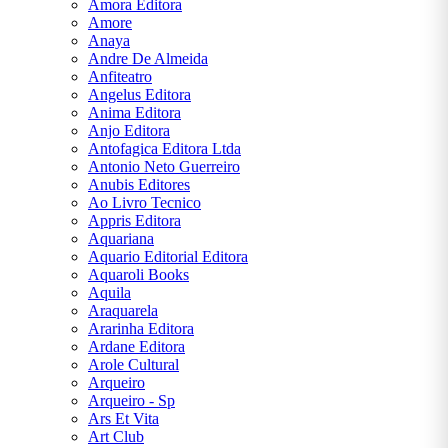
Amora Editora
DALE
Amore
CARNEGIE
Anaya
Andre De Almeida
Anfiteatro
DAN
Angelus Editora
BROWN
Anima Editora
Anjo Editora
Antofagica Editora Ltda
EÇA DE
Antonio Neto Guerreiro
QUEIRÓS
Anubis Editores
Ao Livro Tecnico
EDGAR
Appris Editora
ALLAN
Aquariana
POE
Aquario Editorial Editora
Aquaroli Books
Aquila
ÉRICO
Araquarela
VERÍSSIMO
Ararinha Editora
Ardane Editora
Arole Cultural
FIÓDOR
Arqueiro
DOSTOIÉVSKI
Arqueiro - Sp
Ars Et Vita
FRANZ
Art Club