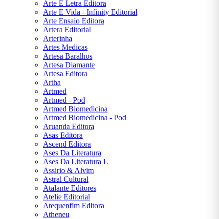
KAFKA
Arte E Letra Editora
Arte E Vida - Infinity Editorial
Arte Ensaio Editora
FREIDA
Artera Editorial
MCFADDEN
Arterinha
Artes Medicas
GEORGE
Artesa Baralhos
ORWELL
Artesa Diamante
Artesa Editora
Artha
GRACILIANO
Artmed
RAMOS
Artmed - Pod
Artmed Biomedicina
Artmed Biomedicina - Pod
GUIMARÃES
Aruanda Editora
ROSA
Asas Editora
Ascend Editora
H. G.
Ases Da Literatura
WELLS
Ases Da Literatura L
Assirio & Alvim
Astral Cultural
H. P.
Atalante Editores
LOVECRAFT
Atelie Editorial
Atequenfim Editora
Atheneu
J. K.