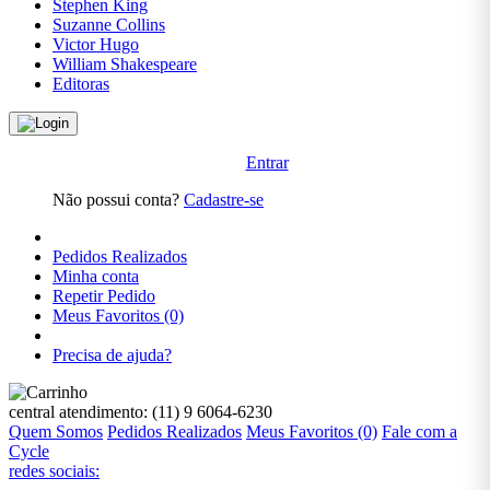
Stephen King
MANGÁS
Suzanne Collins
Victor Hugo
William Shakespeare
INFANTIL
Editoras
INFORMÁTICA
E
TECNOLOGIA
Entrar
Não possui conta?
Cadastre-se
JOGOS E
PASSATEMPOS
Pedidos Realizados
Minha conta
JORDAN
Repetir Pedido
PETERSON
Meus Favoritos (0)
Precisa de ajuda?
LEON
TOLSTÓI
central atendimento:
(11) 9 6064-6230
LITERATURA
Quem Somos
Pedidos Realizados
Meus Favoritos (0)
Fale com a
Cycle
redes sociais:
LITERATURA