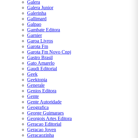
Galera
Galera Junior
Galerinha
Gallimard
Galpao
Gambate Editora
Garnier
Garoa Livros
Garota Fm
Garota Fm Novo Cnpj
Gastro Brasil
Gato Amarelo
Gaudi Editorial
Geek
Geektopia
Generale
Genios Editora
Gente
Gente Autoridade
Geografica
George Guimaraes
Georgois Artes Editora
Geracao Editorial
Geracao Joven
Geracaozinha