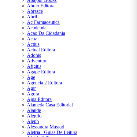
Abajour Books
E
Aboio Editora
TURISMO
Abrasce
Abril
AGATHA
Ac Farmaceutica
CHRISTIE
Academia
Acao Da Cidadania
Acaz
ALEXANDRE
Actius
DUMAS
Actual Editora
Adonis
Adventure
ARIANO
Afigitis
SUASSUNA
Agape Editora
Age
ARTHUR
Agencia 2 Editora
CONAN
Agir
DOYLE
Agora
Ajna Editora
Alameda Casa Editorial
AUGUSTO
Alaude
CURY
Alegrio
Aleph
Alessandra Massad
BRAM
Aletria - Guias De Leitura
STOKER