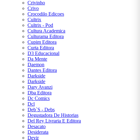
Crivinho
Crivo
Crocodilo Edicoes
Cultrix
Cultrix - Pod
Cultura Academica
Culturama Editora
Cupim Editora
Curta Editora
D3 Educacional
Da Mente
Daemon
Dantes Editora
Darkside
Darkside
Dary Avanzi
Dba Editora
Dc Comics
Dcl
Deb`S - Debs
Degustadora De Historias
Del Rey Livraria E Editora
Desacato
Desiderata
Devir