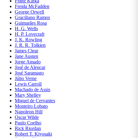
Franz Kafka
ENSINO
Freida McFadden
DE
George Orwell
LÍNGUAS
Graciliano Ramos
Guimarães Rosa
ESOTERISMO
H. G. Wells
H. P. Lovecraft
J. K. Rowling
ESPORTES
J. R. R. Tolkien
E LAZER
James Clear
Jane Austen
Jorge Amado
FICÇÃO
José de Alencar
José Saramago
FILOSOFIA
Júlio Verne
Lewis Carroll
Machado de Assis
FINANÇAS
Mary Shelley
Miguel de Cervantes
Monteiro Lobato
GEOGRAFIA
Napoleon Hill
Oscar Wilde
HISTÓRIA
Paulo Coelho
Rick Riordan
Robert T. Kiyosaki
HQS E