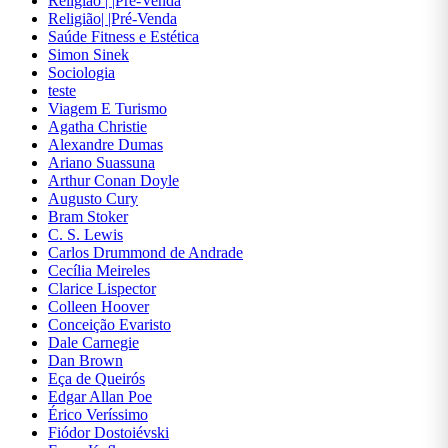
Religião | |Pré-Venda
CONCURSOS
Religião| |Pré-Venda
Saúde Fitness e Estética
Simon Sinek
CONTABILIDADE
Sociologia
teste
CULINÁRIA E
Viagem E Turismo
GASTRONOMIA
Agatha Christie
Alexandre Dumas
Ariano Suassuna
DICIONÁRIOS
Arthur Conan Doyle
Augusto Cury
Bram Stoker
DIDÁTICOS
C. S. Lewis
Carlos Drummond de Andrade
DIREITO
Cecília Meireles
Clarice Lispector
Colleen Hoover
ECONOMIA
Conceição Evaristo
Dale Carnegie
Dan Brown
EDUCAÇÃO
Eça de Queirós
Edgar Allan Poe
ENGENHARIA
Érico Veríssimo
Fiódor Dostoiévski