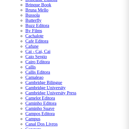
uma
Brinque Book
mensagem
Bruna Mello
Bussola
Butterfly
Buzz Editora
Bv Films
Cachalote
Cafe Editora
Cafune
Cai - Cai, Cai
Caio Sergio
Cairo Editora
Callis
Callis Editora
Camaleao
Cambridge Bilingue
Cambridge University
Cambridge University Press
Camelot Editora
Caminho Editora
Caminho Suave
Campos Editora
Campus
Canal Dos Livros