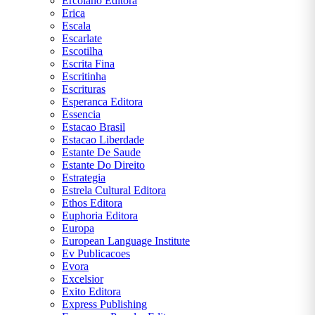
Ercolano Editora
Erica
Escala
Escarlate
Escotilha
Escrita Fina
Escritinha
Escrituras
Esperanca Editora
Essencia
Estacao Brasil
Estacao Liberdade
Estante De Saude
Estante Do Direito
Estrategia
Estrela Cultural Editora
Ethos Editora
Euphoria Editora
Europa
European Language Institute
Ev Publicacoes
Evora
Excelsior
Exito Editora
Express Publishing