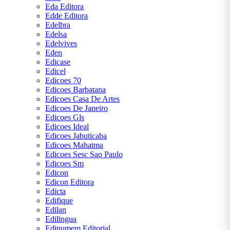
Eda Editora
Edde Editora
Edelbra
Edelsa
Edelvives
Eden
Edicase
Edicel
Edicoes 70
Edicoes Barbatana
Edicoes Casa De Artes
Edicoes De Janeiro
Edicoes Gls
Edicoes Ideal
Edicoes Jabuticaba
Edicoes Mahatma
Edicoes Sesc Sao Paulo
Edicoes Sm
Edicon
Edicon Editora
Edicta
Edifique
Edilan
Edilingua
Edinumem Editorial