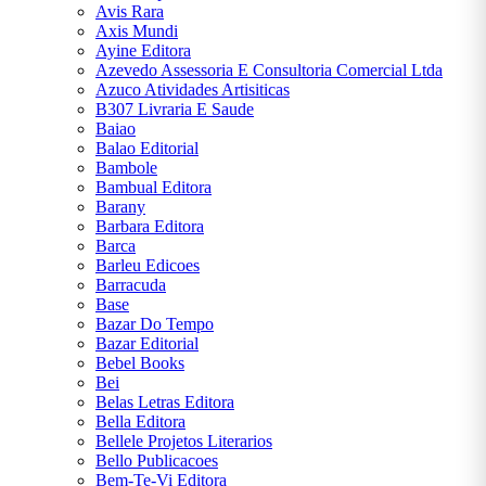
JÚLIO
Avis Rara
VERNE
Axis Mundi
Ayine Editora
Azevedo Assessoria E Consultoria Comercial Ltda
LEWIS
Azuco Atividades Artisiticas
CARROLL
B307 Livraria E Saude
Baiao
Balao Editorial
MACHADO
Bambole
DE ASSIS
Bambual Editora
Barany
MARY
Barbara Editora
SHELLEY
Barca
Barleu Edicoes
Barracuda
MIGUEL DE
Base
CERVANTES
Bazar Do Tempo
Bazar Editorial
Bebel Books
MONTEIRO
Bei
LOBATO
Belas Letras Editora
Bella Editora
NAPOLEON
Bellele Projetos Literarios
HILL
Bello Publicacoes
Bem-Te-Vi Editora