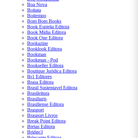
HUGO
Boa Nova
Boitata
WILLIAM
Boitempo
SHAKESPEARE
Bom Bom Books
Book Espirita Editora
Book Midia Editora
Book One Editora
Bookazine
Booklook Editora
Bookman
Bookman - Pod
CENTRAL
Bookseller Editora
Boutique Juridica Editora
ATENDIMENTO
Br1 Editores
Brasa Editora
Brasil Sustentavel Editora
Brasileitura
(11) 9
Brasiliaris
6064-
Brasiliense Editora
6230
Brasport
Brasport Livros
Chat
Break Point Editora
WhatsApp
Bretas Editora
Bridge3
Envie-nos
Brincante Editora