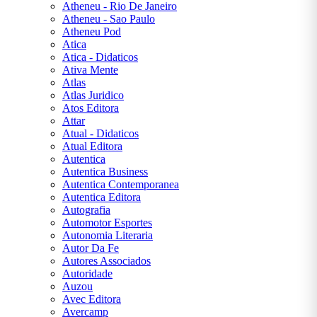
Atheneu - Rio De Janeiro
ROWLING
Atheneu - Sao Paulo
Atheneu Pod
J. R. R.
Atica
TOLKIEN
Atica - Didaticos
Ativa Mente
Atlas
JAMES
Atlas Juridico
CLEAR
Atos Editora
Attar
Atual - Didaticos
JANE
Atual Editora
AUSTEN
Autentica
Autentica Business
JORGE
Autentica Contemporanea
AMADO
Autentica Editora
Autografia
Automotor Esportes
JOSÉ DE
Autonomia Literaria
ALENCAR
Autor Da Fe
Autores Associados
Autoridade
JOSÉ
Auzou
SARAMAGO
Avec Editora
Avercamp