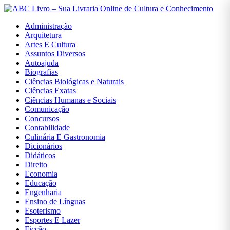
Administração
Arquitetura
Artes E Cultura
Assuntos Diversos
Autoajuda
Entrar
Biografias
Ciências Biológicas e Naturais
Ciências Exatas
Cadastrar
Ciências Humanas e Sociais
Comunicação
Concursos
Contabilidade
INÍCIO
Culinária E Gastronomia
Dicionários
ADMINISTRAÇÃO
Didáticos
Direito
Economia
ARQUITETURA
Educação
Engenharia
Ensino de Línguas
ARTES E
Esoterismo
CULTURA
Esportes E Lazer
Ficção