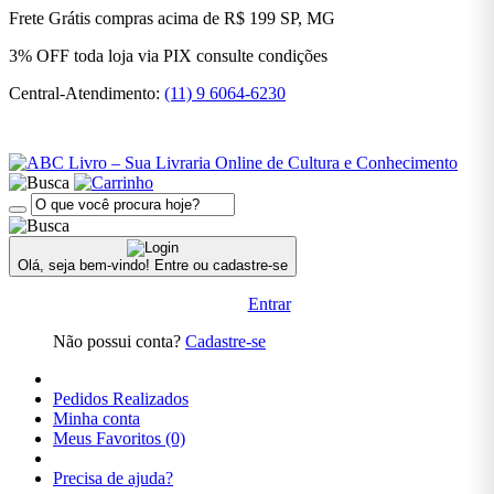
BRASILEIRA
Frete Grátis
compras acima de R$ 199
SP, MG
3% OFF
toda loja via PIX
consulte condições
LITERATURA
ESTRANGEIRA
Central-Atendimento:
(11) 9 6064-6230
LITERATURA
INFANTIL
LITERATURA
INFANTO
JUVENIL
Olá, seja bem-vindo!
Entre ou cadastre-se
MEDICINA
Entrar
Não possui conta?
Cadastre-se
POLÍTICA
Pedidos Realizados
PRÉ-
Minha conta
VENDA
Meus Favoritos (0)
PRÉ-
Precisa de ajuda?