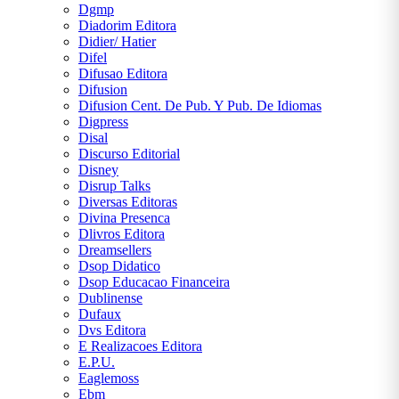
Dgmp
Diadorim Editora
Didier/ Hatier
Difel
Difusao Editora
Difusion
Difusion Cent. De Pub. Y Pub. De Idiomas
Digpress
Disal
Discurso Editorial
Disney
Disrup Talks
Diversas Editoras
Divina Presenca
Dlivros Editora
Dreamsellers
Dsop Didatico
Dsop Educacao Financeira
Dublinense
Dufaux
Dvs Editora
E Realizacoes Editora
E.P.U.
Eaglemoss
Ebm