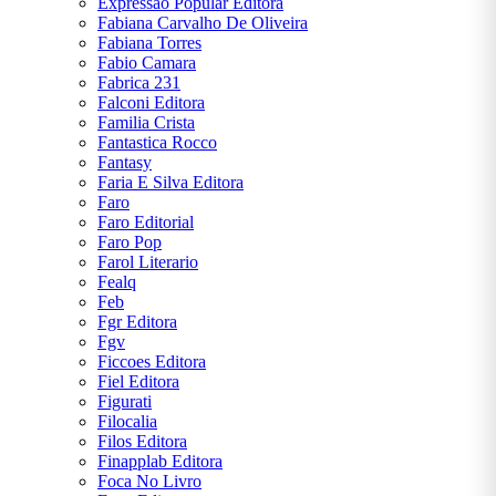
Expressao Popular Editora
Fabiana Carvalho De Oliveira
Fabiana Torres
Fabio Camara
Fabrica 231
Falconi Editora
Familia Crista
Fantastica Rocco
Fantasy
Faria E Silva Editora
Faro
Faro Editorial
Faro Pop
Farol Literario
Fealq
Feb
Fgr Editora
Fgv
Ficcoes Editora
Fiel Editora
Figurati
Filocalia
Filos Editora
Finapplab Editora
Foca No Livro