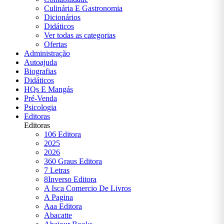
RELIGIÃO
Culinária E Gastronomia
| |PRÉ-
Dicionários
VENDA
Didáticos
Ver todas as categorias
RELIGIÃO|
Ofertas
|PRÉ-
Administração
VENDA
Autoajuda
Biografias
Didáticos
SAÚDE
HQs E Mangás
FITNESS
Pré-Venda
E
Psicologia
ESTÉTICA
Editoras
Editoras
106 Editora
SIMON
2025
SINEK
2026
360 Graus Editora
SOCIOLOGIA
7 Letras
8Inverso Editora
A Isca Comercio De Livros
TESTE
A Pagina
Aaa Editora
Abacatte
VIAGEM