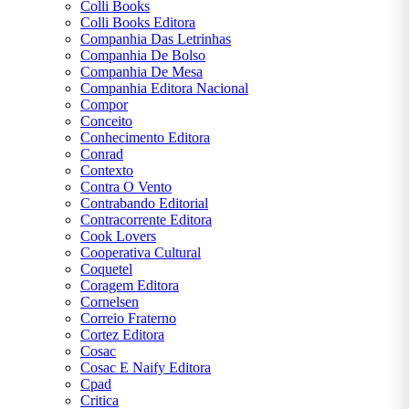
Colli Books
Colli Books Editora
Companhia Das Letrinhas
Companhia De Bolso
Companhia De Mesa
Companhia Editora Nacional
Compor
Conceito
Conhecimento Editora
Conrad
Contexto
Contra O Vento
Contrabando Editorial
Contracorrente Editora
Cook Lovers
Cooperativa Cultural
Coquetel
Coragem Editora
Cornelsen
Correio Fraterno
Cortez Editora
Cosac
Cosac E Naify Editora
Cpad
Critica