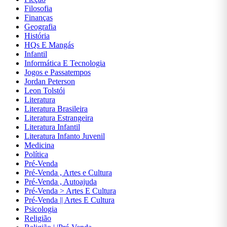
ASSUNTOS
Filosofia
DIVERSOS
Finanças
Geografia
História
AUTOAJUDA
HQs E Mangás
Infantil
Informática E Tecnologia
BIOGRAFIAS
Jogos e Passatempos
Jordan Peterson
CIÊNCIAS
Leon Tolstói
BIOLÓGICAS
Literatura
E NATURAIS
Literatura Brasileira
Literatura Estrangeira
Literatura Infantil
CIÊNCIAS
Literatura Infanto Juvenil
EXATAS
Medicina
Política
Pré-Venda
CIÊNCIAS
Pré-Venda , Artes e Cultura
HUMANAS
Pré-Venda , Autoajuda
E SOCIAIS
Pré-Venda > Artes E Cultura
Pré-Venda || Artes E Cultura
COMUNICAÇÃO
Psicologia
Religião