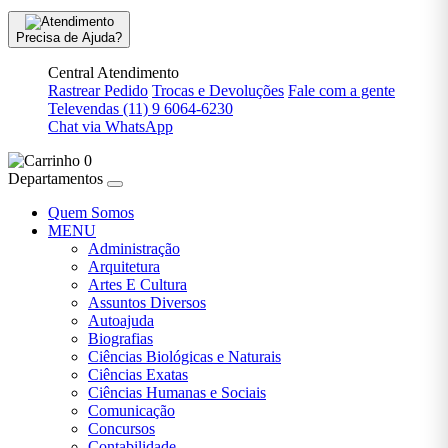
VENDA ,
ARTES E
Precisa de Ajuda?
CULTURA
Central Atendimento
PRÉ-VENDA ,
Rastrear Pedido
Trocas e Devoluções
Fale com a gente
AUTOAJUDA
Televendas
(11) 9 6064-6230
Chat via WhatsApp
PRÉ-
0
VENDA >
Departamentos
ARTES E
CULTURA
Quem Somos
MENU
Administração
PRÉ-
Arquitetura
VENDA ||
Artes E Cultura
ARTES E
Assuntos Diversos
CULTURA
Autoajuda
Biografias
PSICOLOGIA
Ciências Biológicas e Naturais
Ciências Exatas
Ciências Humanas e Sociais
RELIGIÃO
Comunicação
Concursos
Contabilidade