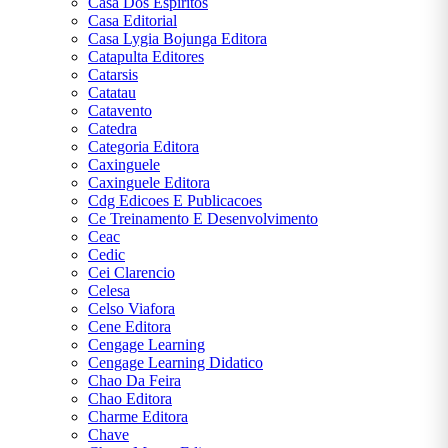
Casa Dos Espiritos
Casa Editorial
Casa Lygia Bojunga Editora
Catapulta Editores
Catarsis
Catatau
Catavento
Catedra
Categoria Editora
Caxinguele
Caxinguele Editora
Cdg Edicoes E Publicacoes
Ce Treinamento E Desenvolvimento
Ceac
Cedic
Cei Clarencio
Celesa
Celso Viafora
Cene Editora
Cengage Learning
Cengage Learning Didatico
Chao Da Feira
Chao Editora
Charme Editora
Chave