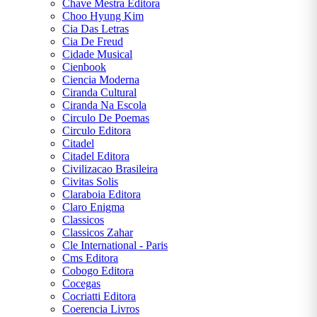
Chave Mestra Editora
Choo Hyung Kim
Cia Das Letras
Cia De Freud
Cidade Musical
Cienbook
Ciencia Moderna
Ciranda Cultural
Ciranda Na Escola
Circulo De Poemas
Circulo Editora
Citadel
Citadel Editora
Civilizacao Brasileira
Civitas Solis
Claraboia Editora
Claro Enigma
Classicos
Classicos Zahar
Cle International - Paris
Cms Editora
Cobogo Editora
Cocegas
Cocriatti Editora
Coerencia Livros