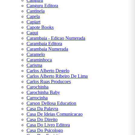
Canguru
Canguru Editora
Cantinela
Capela
Capiart
Capote Books
Caqui
Carambaia - Edicao Numerada
Carambaia Editora
Carambaia Numerada
Caramelo
Caraminhoca
Carisma
Carlos Alberto Degelo
Carlos Alberto Ribeiro De Lima
Carlos Ruas Producoes
Carochinha
Carochinha Baby
Carrocinha
Carson Dellosa Education
Casa Da Palavra
Casa De Ideias Comunicacao
Casa Do Direito
Casa Do Livro Editora
Casa Do Psicologo