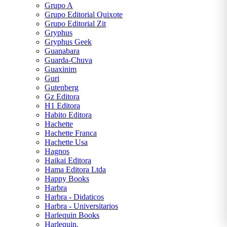
Grupo A
Grupo Editorial Quixote
Grupo Editorial Zit
Gryphus
Gryphus Geek
Guanabara
Guarda-Chuva
Guaxinim
Guri
Gutenberg
Gz Editora
H1 Editora
Habito Editora
Hachette
Hachette Franca
Hachette Usa
Hagnos
Haikai Editora
Hama Editora Ltda
Happy Books
Harbra
Harbra - Didaticos
Harbra - Universitarios
Harlequin Books
Harlequin.