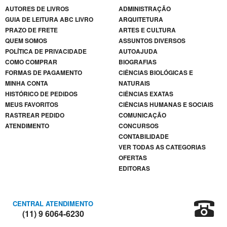
Mary
AUTORES DE LIVROS
ADMINISTRAÇÃO
Shelley
GUIA DE LEITURA ABC LIVRO
ARQUITETURA
Miguel de
PRAZO DE FRETE
ARTES E CULTURA
Cervantes
QUEM SOMOS
ASSUNTOS DIVERSOS
POLÍTICA DE PRIVACIDADE
AUTOAJUDA
Monteiro
COMO COMPRAR
BIOGRAFIAS
Lobato
FORMAS DE PAGAMENTO
CIÊNCIAS BIOLÓGICAS E
Napoleon
MINHA CONTA
NATURAIS
Hill
HISTÓRICO DE PEDIDOS
CIÊNCIAS EXATAS
MEUS FAVORITOS
CIÊNCIAS HUMANAS E SOCIAIS
Oscar
RASTREAR PEDIDO
COMUNICAÇÃO
Wilde
ATENDIMENTO
CONCURSOS
Paulo
CONTABILIDADE
Coelho
VER TODAS AS CATEGORIAS
OFERTAS
Rick
EDITORAS
Riordan
Robert
T.
CENTRAL ATENDIMENTO
Kiyosaki
(11) 9 6064-6230
Stephen