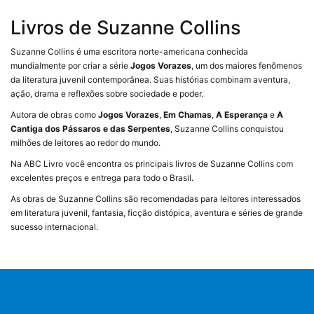
Freida
Livros de Suzanne Collins
McFadden
George
Suzanne Collins é uma escritora norte-americana conhecida
Orwell
mundialmente por criar a série
Jogos Vorazes
, um dos maiores fenômenos
da literatura juvenil contemporânea. Suas histórias combinam aventura,
Graciliano
ação, drama e reflexões sobre sociedade e poder.
Ramos
Autora de obras como
Jogos Vorazes
,
Em Chamas
,
A Esperança
e
A
Guimarães
Cantiga dos Pássaros e das Serpentes
, Suzanne Collins conquistou
Rosa
milhões de leitores ao redor do mundo.
H. G.
Na ABC Livro você encontra os principais livros de Suzanne Collins com
Wells
excelentes preços e entrega para todo o Brasil.
H. P.
As obras de Suzanne Collins são recomendadas para leitores interessados
Lovecraft
em literatura juvenil, fantasia, ficção distópica, aventura e séries de grande
sucesso internacional.
J. K.
Rowling
J. R.
R.
Tolkien