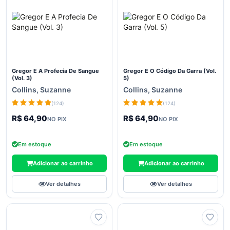
Fitness
e
Estética
Simon
Sinek
Sociologia
Gregor E A Profecia De Sangue
Gregor E O Código Da Garra (Vol.
(Vol. 3)
5)
teste
Collins, Suzanne
Collins, Suzanne
(124)
(124)
Viagem
E
R$ 64,90
R$ 64,90
NO PIX
NO PIX
Turismo
Agatha
Em estoque
Em estoque
Christie
Adicionar ao carrinho
Adicionar ao carrinho
Alexandre
Dumas
Ver detalhes
Ver detalhes
Ariano
Suassuna
Arthur