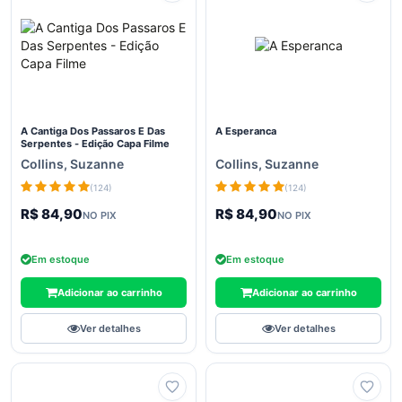
Direito
Economia
Educação
Engenharia
Ensino
A Cantiga Dos Passaros E Das
A Esperanca
Serpentes - Edição Capa Filme
de
Línguas
Collins, Suzanne
Collins, Suzanne
(124)
(124)
Esoterismo
R$ 84,90
R$ 84,90
NO PIX
NO PIX
Esportes
E Lazer
Em estoque
Em estoque
Ficção
Adicionar ao carrinho
Adicionar ao carrinho
Filosofia
Ver detalhes
Ver detalhes
Finanças
Geografia
História