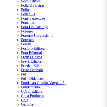
Foco Editora
Folia De Letras
Folio
Follet Us
Fons Sapientiae
Fontanar
Fora Do Catalogo
Forense
Forense Universitaria
Formato
Forum
Fosforo Editora
Foto Editorial
Freitas Bastos
Freya Editora
Frieden Editora
Fruto Proibido
Ftd
Ftd - Didaticos
Fundacao Getulio Vargas - Sp
Fundamento
G.Gili Editora
Gaea Producao
Gaia
Gaivota