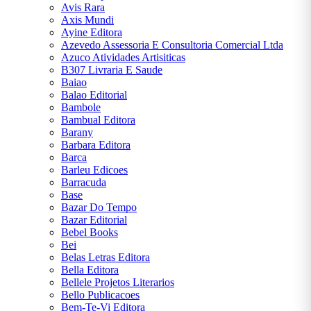
JÚLIO
Avis Rara
VERNE
Axis Mundi
Ayine Editora
Azevedo Assessoria E Consultoria Comercial Ltda
LEWIS
Azuco Atividades Artisiticas
CARROLL
B307 Livraria E Saude
Baiao
Balao Editorial
MACHADO
Bambole
DE ASSIS
Bambual Editora
Barany
MARY
Barbara Editora
SHELLEY
Barca
Barleu Edicoes
Barracuda
MIGUEL DE
Base
CERVANTES
Bazar Do Tempo
Bazar Editorial
Bebel Books
MONTEIRO
Bei
LOBATO
Belas Letras Editora
Bella Editora
NAPOLEON
Bellele Projetos Literarios
HILL
Bello Publicacoes
Bem-Te-Vi Editora