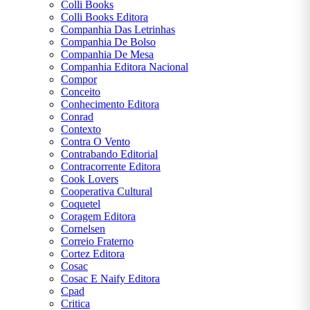
Colli Books
Colli Books Editora
Companhia Das Letrinhas
Companhia De Bolso
Companhia De Mesa
Companhia Editora Nacional
Compor
Conceito
Conhecimento Editora
Conrad
Contexto
Contra O Vento
Contrabando Editorial
Contracorrente Editora
Cook Lovers
Cooperativa Cultural
Coquetel
Coragem Editora
Cornelsen
Correio Fraterno
Cortez Editora
Cosac
Cosac E Naify Editora
Cpad
Critica