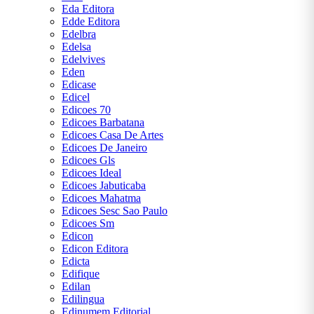
Eda Editora
Edde Editora
Edelbra
Edelsa
Edelvives
Eden
Edicase
Edicel
Edicoes 70
Edicoes Barbatana
Edicoes Casa De Artes
Edicoes De Janeiro
Edicoes Gls
Edicoes Ideal
Edicoes Jabuticaba
Edicoes Mahatma
Edicoes Sesc Sao Paulo
Edicoes Sm
Edicon
Edicon Editora
Edicta
Edifique
Edilan
Edilingua
Edinumem Editorial