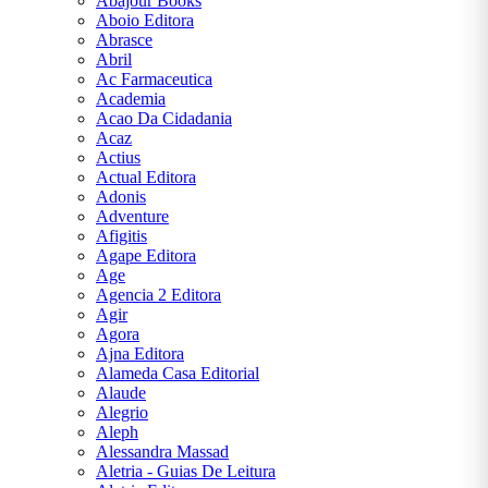
Abajour Books
E
Aboio Editora
TURISMO
Abrasce
Abril
AGATHA
Ac Farmaceutica
CHRISTIE
Academia
Acao Da Cidadania
Acaz
ALEXANDRE
Actius
DUMAS
Actual Editora
Adonis
Adventure
ARIANO
Afigitis
SUASSUNA
Agape Editora
Age
ARTHUR
Agencia 2 Editora
CONAN
Agir
DOYLE
Agora
Ajna Editora
Alameda Casa Editorial
AUGUSTO
Alaude
CURY
Alegrio
Aleph
Alessandra Massad
BRAM
Aletria - Guias De Leitura
STOKER