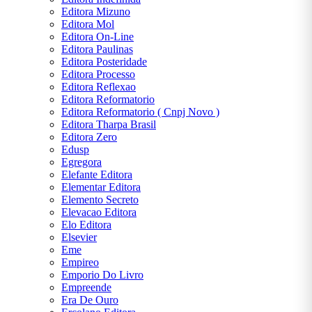
Editora Mizuno
Editora Mol
Editora On-Line
Editora Paulinas
Editora Posteridade
Editora Processo
Editora Reflexao
Editora Reformatorio
Editora Reformatorio ( Cnpj Novo )
Editora Tharpa Brasil
Editora Zero
Edusp
Egregora
Elefante Editora
Elementar Editora
Elemento Secreto
Elevacao Editora
Elo Editora
Elsevier
Eme
Empireo
Emporio Do Livro
Empreende
Era De Ouro