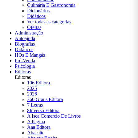
RELIGIÃO
Culinária E Gastronomia
| |PRÉ-
Dicionários
VENDA
Didáticos
Ver todas as categorias
RELIGIÃO|
Ofertas
|PRÉ-
Administração
VENDA
Autoajuda
Biografias
Didáticos
SAÚDE
HQs E Mangás
FITNESS
Pré-Venda
E
Psicologia
ESTÉTICA
Editoras
Editoras
106 Editora
SIMON
2025
SINEK
2026
360 Graus Editora
SOCIOLOGIA
7 Letras
8Inverso Editora
A Isca Comercio De Livros
TESTE
A Pagina
Aaa Editora
Abacatte
VIAGEM