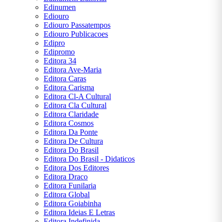
Edinumen
Ediouro
Ediouro Passatempos
Ediouro Publicacoes
Edipro
Edipromo
Editora 34
Editora Ave-Maria
Editora Caras
Editora Carisma
Editora Cl-A Cultural
Editora Cla Cultural
Editora Claridade
Editora Cosmos
Editora Da Ponte
Editora De Cultura
Editora Do Brasil
Editora Do Brasil - Didaticos
Editora Dos Editores
Editora Draco
Editora Funilaria
Editora Global
Editora Goiabinha
Editora Ideias E Letras
Editora Indefinida