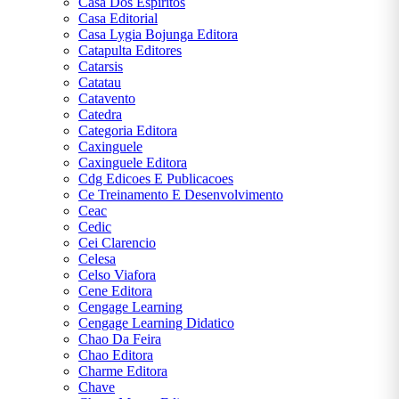
Casa Dos Espiritos
Casa Editorial
Casa Lygia Bojunga Editora
Catapulta Editores
Catarsis
Catatau
Catavento
Catedra
Categoria Editora
Caxinguele
Caxinguele Editora
Cdg Edicoes E Publicacoes
Ce Treinamento E Desenvolvimento
Ceac
Cedic
Cei Clarencio
Celesa
Celso Viafora
Cene Editora
Cengage Learning
Cengage Learning Didatico
Chao Da Feira
Chao Editora
Charme Editora
Chave