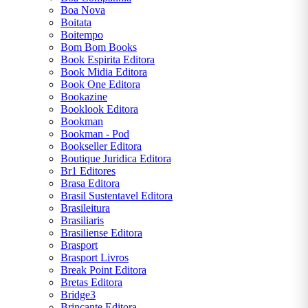
HUGO
Boa Nova
Boitata
WILLIAM
Boitempo
SHAKESPEARE
Bom Bom Books
Book Espirita Editora
Book Midia Editora
Book One Editora
Bookazine
Booklook Editora
Bookman
Bookman - Pod
CENTRAL
Bookseller Editora
Boutique Juridica Editora
ATENDIMENTO
Br1 Editores
Brasa Editora
Brasil Sustentavel Editora
Brasileitura
(11) 9
Brasiliaris
6064-
Brasiliense Editora
6230
Brasport
Brasport Livros
Chat
Break Point Editora
WhatsApp
Bretas Editora
Bridge3
Envie-nos
Brincante Editora