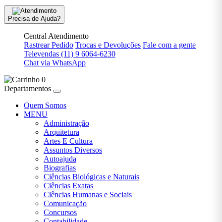
VENDA ,
ARTES E
Precisa de Ajuda?
CULTURA
Central Atendimento
PRÉ-VENDA ,
Rastrear Pedido
Trocas e Devoluções
Fale com a gente
AUTOAJUDA
Televendas
(11) 9 6064-6230
Chat via WhatsApp
PRÉ-
0
VENDA >
Departamentos
ARTES E
CULTURA
Quem Somos
MENU
Administração
PRÉ-
Arquitetura
VENDA ||
Artes E Cultura
ARTES E
Assuntos Diversos
CULTURA
Autoajuda
Biografias
PSICOLOGIA
Ciências Biológicas e Naturais
Ciências Exatas
Ciências Humanas e Sociais
RELIGIÃO
Comunicação
Concursos
Contabilidade