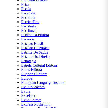
Ercolano Editora
Erica
Escala
Escarlate
Escotilha
Escrita Fina
Escritinha
Escrituras
Esperanca Editora
Essencia
Estacao Brasil
Estacao Liberdade
Estante De Saude
Estante Do Direito
Estrategia
Estrela Cultural Editora
Ethos Editora
Euphoria Editora
Europa
European Language Institute
Ev Publicacoes
Evora
Excelsior
Exito Editora
Express Publishing