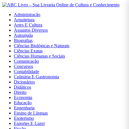
Administração
Arquitetura
Artes E Cultura
Assuntos Diversos
Autoajuda
Entrar
Biografias
Ciências Biológicas e Naturais
Ciências Exatas
Cadastrar
Ciências Humanas e Sociais
Comunicação
Concursos
Contabilidade
INÍCIO
Culinária E Gastronomia
Dicionários
ADMINISTRAÇÃO
Didáticos
Direito
Economia
ARQUITETURA
Educação
Engenharia
Ensino de Línguas
ARTES E
Esoterismo
CULTURA
Esportes E Lazer
Ficção