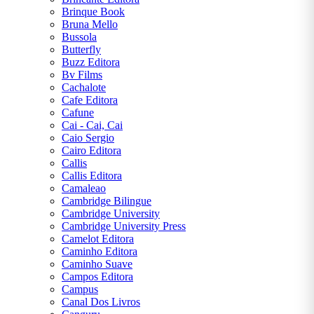
uma
Brinque Book
mensagem
Bruna Mello
Bussola
Butterfly
Buzz Editora
Bv Films
Cachalote
Cafe Editora
Cafune
Cai - Cai, Cai
Caio Sergio
Cairo Editora
Callis
Callis Editora
Camaleao
Cambridge Bilingue
Cambridge University
Cambridge University Press
Camelot Editora
Caminho Editora
Caminho Suave
Campos Editora
Campus
Canal Dos Livros