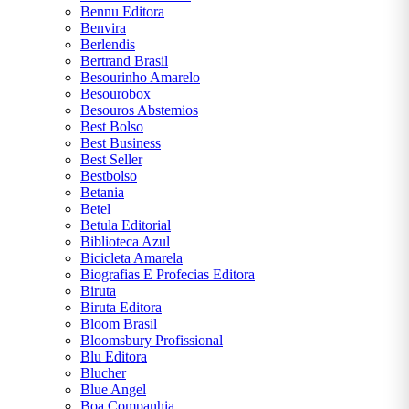
Bennu Editora
OSCAR
Benvira
WILDE
Berlendis
Bertrand Brasil
Besourinho Amarelo
PAULO
Besourobox
COELHO
Besouros Abstemios
Best Bolso
RICK
Best Business
RIORDAN
Best Seller
Bestbolso
Betania
ROBERT
Betel
T.
Betula Editorial
KIYOSAKI
Biblioteca Azul
Bicicleta Amarela
Biografias E Profecias Editora
STEPHEN
Biruta
KING
Biruta Editora
Bloom Brasil
SUZANNE
Bloomsbury Profissional
COLLINS
Blu Editora
Blucher
Blue Angel
VICTOR
Boa Companhia