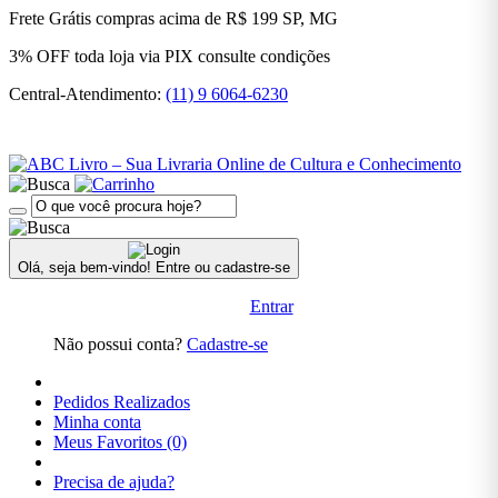
BRASILEIRA
Frete Grátis
compras acima de R$ 199
SP, MG
3% OFF
toda loja via PIX
consulte condições
LITERATURA
ESTRANGEIRA
Central-Atendimento:
(11) 9 6064-6230
LITERATURA
INFANTIL
LITERATURA
INFANTO
JUVENIL
Olá, seja bem-vindo!
Entre ou cadastre-se
MEDICINA
Entrar
Não possui conta?
Cadastre-se
POLÍTICA
Pedidos Realizados
PRÉ-
Minha conta
VENDA
Meus Favoritos (0)
PRÉ-
Precisa de ajuda?