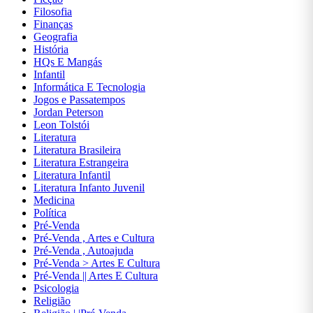
ASSUNTOS
Filosofia
DIVERSOS
Finanças
Geografia
História
AUTOAJUDA
HQs E Mangás
Infantil
Informática E Tecnologia
BIOGRAFIAS
Jogos e Passatempos
Jordan Peterson
CIÊNCIAS
Leon Tolstói
BIOLÓGICAS
Literatura
E NATURAIS
Literatura Brasileira
Literatura Estrangeira
Literatura Infantil
CIÊNCIAS
Literatura Infanto Juvenil
EXATAS
Medicina
Política
Pré-Venda
CIÊNCIAS
Pré-Venda , Artes e Cultura
HUMANAS
Pré-Venda , Autoajuda
E SOCIAIS
Pré-Venda > Artes E Cultura
Pré-Venda || Artes E Cultura
COMUNICAÇÃO
Psicologia
Religião