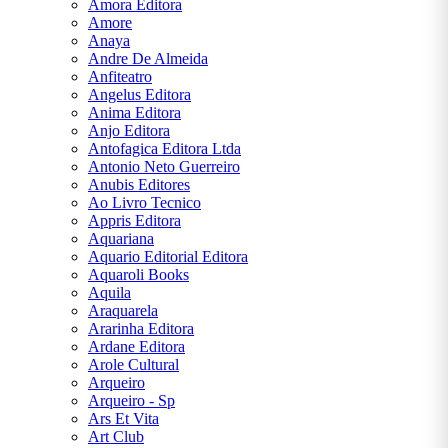
Amora Editora
DALE
Amore
CARNEGIE
Anaya
Andre De Almeida
Anfiteatro
DAN
Angelus Editora
BROWN
Anima Editora
Anjo Editora
Antofagica Editora Ltda
EÇA DE
Antonio Neto Guerreiro
QUEIRÓS
Anubis Editores
Ao Livro Tecnico
EDGAR
Appris Editora
ALLAN
Aquariana
POE
Aquario Editorial Editora
Aquaroli Books
Aquila
ÉRICO
Araquarela
VERÍSSIMO
Ararinha Editora
Ardane Editora
Arole Cultural
FIÓDOR
Arqueiro
DOSTOIÉVSKI
Arqueiro - Sp
Ars Et Vita
FRANZ
Art Club