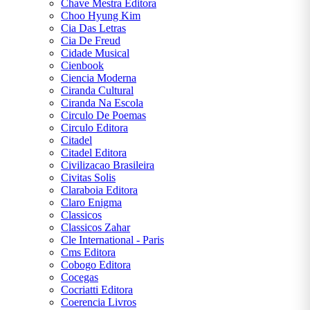
Chave Mestra Editora
Choo Hyung Kim
Cia Das Letras
Cia De Freud
Cidade Musical
Cienbook
Ciencia Moderna
Ciranda Cultural
Ciranda Na Escola
Circulo De Poemas
Circulo Editora
Citadel
Citadel Editora
Civilizacao Brasileira
Civitas Solis
Claraboia Editora
Claro Enigma
Classicos
Classicos Zahar
Cle International - Paris
Cms Editora
Cobogo Editora
Cocegas
Cocriatti Editora
Coerencia Livros