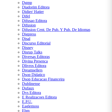
Dgmp
Diadorim Editora
Didier/ Hatier
Difel
Difusao Editora
Difusion
Difusion Cent. De Pub. Y Pub. De Idiomas
Digpress
Disal
Discurso Editorial
Disney
Disrup Talks
Diversas Editoras
Divina Presenca
Dlivros Editora
Dreamsellers
Dsop Didatico
Dsop Educacao Financeira
Dublinense
Dufaux
Dvs Editora
E Realizacoes Editora
E.P.U.
Eaglemoss
Ebm