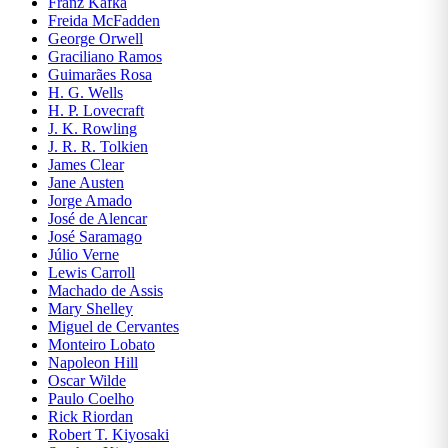
Franz Kafka
ENSINO
Freida McFadden
DE
George Orwell
LÍNGUAS
Graciliano Ramos
Guimarães Rosa
ESOTERISMO
H. G. Wells
H. P. Lovecraft
J. K. Rowling
ESPORTES
J. R. R. Tolkien
E LAZER
James Clear
Jane Austen
Jorge Amado
FICÇÃO
José de Alencar
José Saramago
FILOSOFIA
Júlio Verne
Lewis Carroll
Machado de Assis
FINANÇAS
Mary Shelley
Miguel de Cervantes
Monteiro Lobato
GEOGRAFIA
Napoleon Hill
Oscar Wilde
HISTÓRIA
Paulo Coelho
Rick Riordan
Robert T. Kiyosaki
HQS E