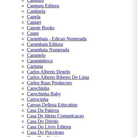
Canguru
Canguru Editora
Cantinela
Capela
Capiart
Capote Books
Caqui
Carambaia - Edicao Numerada
Carambaia Editora
Carambaia Numerada
Caramelo
Caraminhoca
Carisma
Carlos Alberto Degelo
Carlos Alberto Ribeiro De Lima
Carlos Ruas Producoes
Carochinha
Carochinha Baby
Carrocinha
Carson Dellosa Education
Casa Da Palavra
Casa De Ideias Comunicacao
Casa Do Direito
Casa Do Livro Editora
Casa Do Psicologo