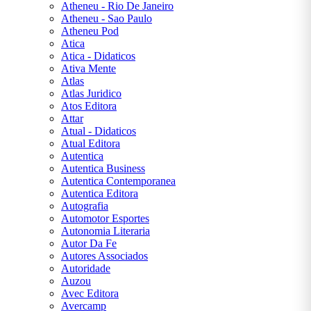
Atheneu - Rio De Janeiro
ROWLING
Atheneu - Sao Paulo
Atheneu Pod
J. R. R.
Atica
TOLKIEN
Atica - Didaticos
Ativa Mente
Atlas
JAMES
Atlas Juridico
CLEAR
Atos Editora
Attar
Atual - Didaticos
JANE
Atual Editora
AUSTEN
Autentica
Autentica Business
JORGE
Autentica Contemporanea
AMADO
Autentica Editora
Autografia
Automotor Esportes
JOSÉ DE
Autonomia Literaria
ALENCAR
Autor Da Fe
Autores Associados
Autoridade
JOSÉ
Auzou
SARAMAGO
Avec Editora
Avercamp