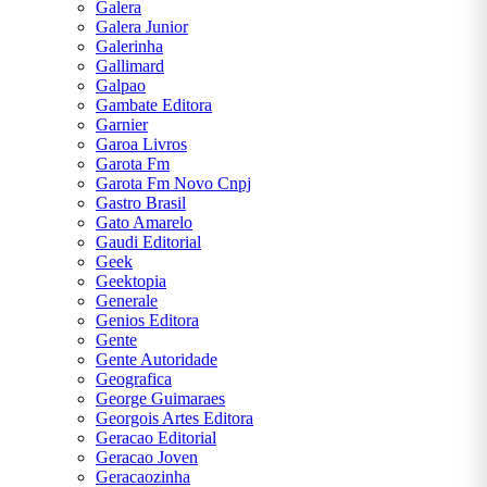
Galera
Galera Junior
Galerinha
Gallimard
Galpao
Gambate Editora
Garnier
Garoa Livros
Garota Fm
Garota Fm Novo Cnpj
Gastro Brasil
Gato Amarelo
Gaudi Editorial
Geek
Geektopia
Generale
Genios Editora
Gente
Gente Autoridade
Geografica
George Guimaraes
Georgois Artes Editora
Geracao Editorial
Geracao Joven
Geracaozinha