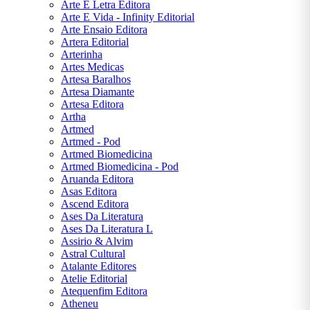
KAFKA
Arte E Letra Editora
Arte E Vida - Infinity Editorial
Arte Ensaio Editora
FREIDA
Artera Editorial
MCFADDEN
Arterinha
Artes Medicas
GEORGE
Artesa Baralhos
ORWELL
Artesa Diamante
Artesa Editora
Artha
GRACILIANO
Artmed
RAMOS
Artmed - Pod
Artmed Biomedicina
Artmed Biomedicina - Pod
GUIMARÃES
Aruanda Editora
ROSA
Asas Editora
Ascend Editora
H. G.
Ases Da Literatura
WELLS
Ases Da Literatura L
Assirio & Alvim
Astral Cultural
H. P.
Atalante Editores
LOVECRAFT
Atelie Editorial
Atequenfim Editora
Atheneu
J. K.