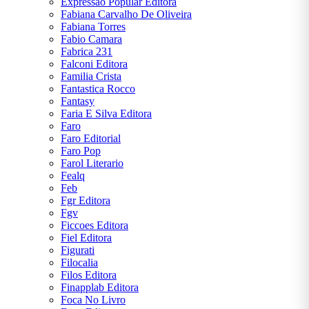
Expressao Popular Editora
Fabiana Carvalho De Oliveira
Fabiana Torres
Fabio Camara
Fabrica 231
Falconi Editora
Familia Crista
Fantastica Rocco
Fantasy
Faria E Silva Editora
Faro
Faro Editorial
Faro Pop
Farol Literario
Fealq
Feb
Fgr Editora
Fgv
Ficcoes Editora
Fiel Editora
Figurati
Filocalia
Filos Editora
Finapplab Editora
Foca No Livro