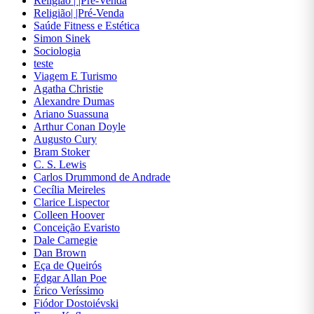
Religião | |Pré-Venda
CONCURSOS
Religião| |Pré-Venda
Saúde Fitness e Estética
Simon Sinek
CONTABILIDADE
Sociologia
teste
CULINÁRIA E
Viagem E Turismo
GASTRONOMIA
Agatha Christie
Alexandre Dumas
Ariano Suassuna
DICIONÁRIOS
Arthur Conan Doyle
Augusto Cury
Bram Stoker
DIDÁTICOS
C. S. Lewis
Carlos Drummond de Andrade
DIREITO
Cecília Meireles
Clarice Lispector
Colleen Hoover
ECONOMIA
Conceição Evaristo
Dale Carnegie
Dan Brown
EDUCAÇÃO
Eça de Queirós
Edgar Allan Poe
ENGENHARIA
Érico Veríssimo
Fiódor Dostoiévski