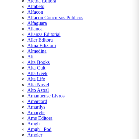
Aletria Editora
Alfabeto
C. S.
Alfacon
LEWIS
Alfacon Concursos Publicos
Alfaguara
Alianca
CARLOS
Alianza Editorial
DRUMMOND
Aller Editora
DE
Alma Edizioni
ANDRADE
Almedina
Alt
Alta Books
CECÍLIA
Alta Cult
MEIRELES
Alta Geek
Alta Life
CLARICE
Alta Novel
LISPECTOR
Alto Astral
Amanuense Livros
Amarcord
COLLEEN
Amarilys
HOOVER
Amarylis
Ame Editora
Amgh
CONCEIÇÃO
Amgh - Pod
EVARISTO
Amoler