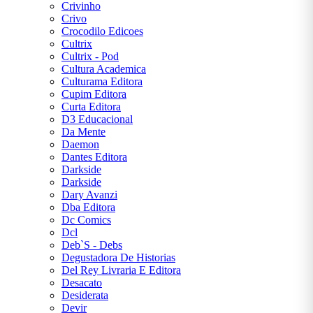
Crivinho
Crivo
Crocodilo Edicoes
Cultrix
Cultrix - Pod
Cultura Academica
Culturama Editora
Cupim Editora
Curta Editora
D3 Educacional
Da Mente
Daemon
Dantes Editora
Darkside
Darkside
Dary Avanzi
Dba Editora
Dc Comics
Dcl
Deb`S - Debs
Degustadora De Historias
Del Rey Livraria E Editora
Desacato
Desiderata
Devir