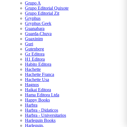
Grupo A
Grupo Editorial Quixote
Grupo Editorial Zit
Gryphus
Gryphus Geek
Guanabara
Guarda-Chuva
Guaxinim
Guri
Gutenberg
Gz Editora
H1 Editora
Habito Editora
Hachette
Hachette Franca
Hachette Usa
Hagnos
Haikai Editora
Hama Editora Ltda
Happy Books
Harbra
Harbra - Didaticos
Harbra - Universitarios
Harlequin Books
Harlequin.