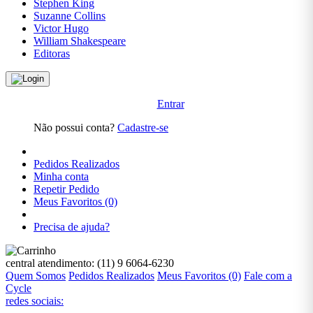
Stephen King
MANGÁS
Suzanne Collins
Victor Hugo
William Shakespeare
INFANTIL
Editoras
INFORMÁTICA
E
TECNOLOGIA
Entrar
Não possui conta?
Cadastre-se
JOGOS E
PASSATEMPOS
Pedidos Realizados
Minha conta
JORDAN
Repetir Pedido
PETERSON
Meus Favoritos (0)
Precisa de ajuda?
LEON
TOLSTÓI
central atendimento:
(11) 9 6064-6230
LITERATURA
Quem Somos
Pedidos Realizados
Meus Favoritos (0)
Fale com a
Cycle
redes sociais:
LITERATURA