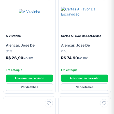
Biografias
Ciências
Biológicas
e
Naturais
Ciências
A Viuvinha
Cartas A Favor Da Escravidão
Exatas
Alencar, Jose De
Alencar, Jose De
Ciências
(124)
(124)
Humanas
R$ 26,90
R$ 74,90
e Sociais
NO PIX
NO PIX
Comunicação
Em estoque
Em estoque
Concursos
Adicionar ao carrinho
Adicionar ao carrinho
Contabilidade
Ver detalhes
Ver detalhes
Culinária E
Gastronomia
Dicionários