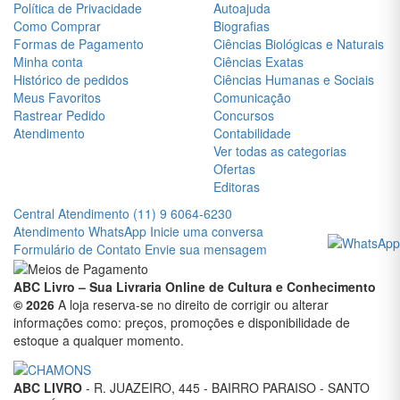
Kiyosaki
Política de Privacidade
Autoajuda
Como Comprar
Biografias
Stephen
Formas de Pagamento
Ciências Biológicas e Naturais
King
Minha conta
Ciências Exatas
Suzanne
Histórico de pedidos
Ciências Humanas e Sociais
Collins
Meus Favoritos
Comunicação
Rastrear Pedido
Concursos
Victor
Atendimento
Contabilidade
Hugo
Ver todas as categorias
Ofertas
William
Editoras
Shakespeare
Central Atendimento
(11) 9 6064-6230
Atendimento WhatsApp
Inicie uma conversa
Formulário de Contato
Envie sua mensagem
CENTRAL
ATENDIMENTO
ABC Livro – Sua Livraria Online de Cultura e Conhecimento
(11)
© 2026
A loja reserva-se no direito de corrigir ou alterar
9
informações como: preços, promoções e disponibilidade de
6064-
estoque a qualquer momento.
6230
Chat
ABC LIVRO
- R. JUAZEIRO, 445 - BAIRRO PARAISO - SANTO