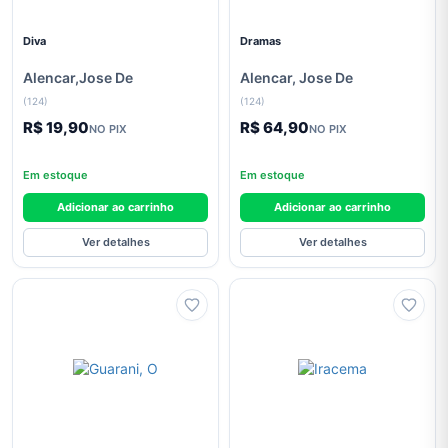
Venda ,
Autoajuda
Diva
Dramas
Pré-
Venda
Alencar,Jose De
Alencar, Jose De
> Artes
(124)
(124)
E
R$ 19,90
R$ 64,90
Cultura
NO PIX
NO PIX
Pré-
Em estoque
Em estoque
Venda
|| Artes
Adicionar ao carrinho
Adicionar ao carrinho
E
Cultura
Ver detalhes
Ver detalhes
Psicologia
Religião
Religião
| |Pré-
Venda
Religião|
|Pré-