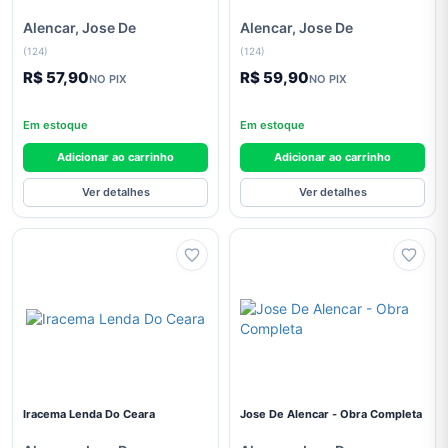
Alencar, Jose De
Alencar, Jose De
Arthur
Conan
(124)
(124)
Doyle
R$ 57,90
R$ 59,90
NO PIX
NO PIX
Augusto
Cury
Em estoque
Em estoque
Bram
Adicionar ao carrinho
Adicionar ao carrinho
Stoker
Ver detalhes
Ver detalhes
C. S.
Lewis
Carlos
Drummond
de
Andrade
Cecília
Meireles
Clarice
Iracema Lenda Do Ceara
Jose De Alencar - Obra Completa
Lispector