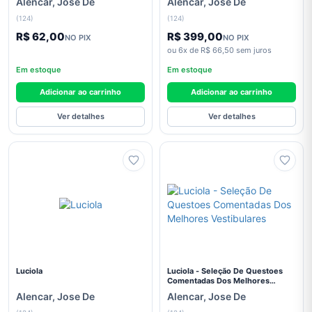
Alencar, Jose De
Alencar, Jose De
Colleen
Hoover
(124)
(124)
R$ 62,00
R$ 399,00
NO PIX
NO PIX
Conceição
ou 6x de R$ 66,50 sem juros
Evaristo
Em estoque
Em estoque
Dale
Carnegie
Adicionar ao carrinho
Adicionar ao carrinho
Dan
Ver detalhes
Ver detalhes
Brown
Eça de
Queirós
Edgar
Allan
Poe
Érico
Veríssimo
Luciola
Luciola - Seleção De Questoes
Fiódor
Comentadas Dos Melhores
Dostoiévski
Vestibulares
Alencar, Jose De
Alencar, Jose De