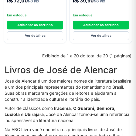
R$ 72,00
R$ 39,90
NO PIX
NO PIX
Tolkien
James
Em estoque
Em estoque
Clear
Adicionar ao carrinho
Adicionar ao carrinho
Jane
Austen
Ver detalhes
Ver detalhes
Jorge
Amado
Exibindo de 1 a 20 do total de 20 (1 páginas)
José
Livros de José de Alencar
de
Alencar
José de Alencar é um dos maiores nomes da literatura brasileira
José
e um dos principais representantes do romantismo no Brasil.
Saramago
Suas obras marcaram gerações de leitores e ajudaram a
construir a identidade cultural e literária do país.
Júlio
Verne
Autor de clássicos como
Iracema
,
O Guarani
,
Senhora
,
Lucíola
e
Ubirajara
, José de Alencar tornou-se uma referência
Lewis
indispensável da literatura nacional.
Carroll
Na ABC Livro você encontra os principais livros de José de
Machado
Alencar com excelentes preços e entrega para todo o Brasil.