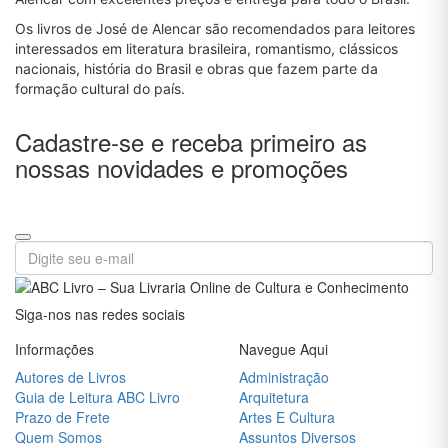
de Assis
Os livros de José de Alencar são recomendados para leitores
Mary
interessados em literatura brasileira, romantismo, clássicos
Shelley
nacionais, história do Brasil e obras que fazem parte da
formação cultural do país.
Miguel de
Cervantes
Cadastre-se e receba primeiro as
Monteiro
nossas novidades e promoções
Lobato
Napoleon
Hill
Oscar
Wilde
Paulo
Siga-nos nas redes sociais
Coelho
Informações
Navegue Aqui
Rick
Autores de Livros
Administração
Riordan
Guia de Leitura ABC Livro
Arquitetura
Robert
Prazo de Frete
Artes E Cultura
T.
Quem Somos
Assuntos Diversos