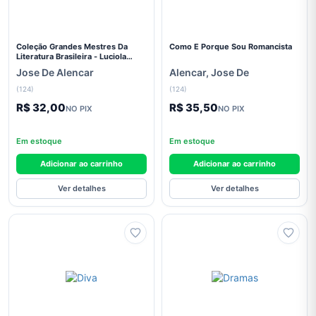
Literatura
Estrangeira
Coleção Grandes Mestres Da
Como E Porque Sou Romancista
Literatura
Literatura Brasileira - Luciola
(Jose De Alencar)
Infantil
Jose De Alencar
Alencar, Jose De
(124)
(124)
Literatura
Infanto
R$ 32,00
R$ 35,50
NO PIX
NO PIX
Juvenil
Em estoque
Em estoque
Medicina
Adicionar ao carrinho
Adicionar ao carrinho
Política
Ver detalhes
Ver detalhes
Pré-
Venda
Pré-
Venda
, Artes
e
Cultura
Pré-