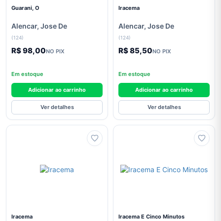
Venda
Guarani, O
Iracema
Saúde
Fitness
Alencar, Jose De
Alencar, Jose De
e
(124)
(124)
Estética
R$ 98,00
R$ 85,50
NO PIX
NO PIX
Simon
Sinek
Em estoque
Em estoque
Sociologia
Adicionar ao carrinho
Adicionar ao carrinho
teste
Ver detalhes
Ver detalhes
Viagem
E
Turismo
Agatha
Christie
Alexandre
Dumas
Ariano
Iracema
Iracema E Cinco Minutos
Suassuna