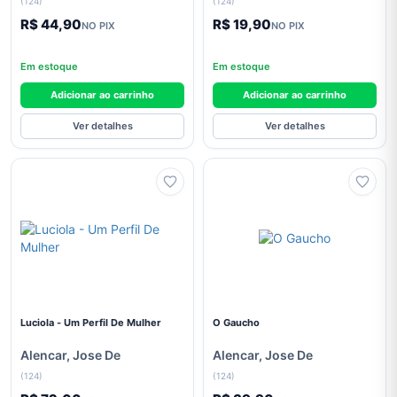
Franz
(124)
(124)
Kafka
R$ 44,90
R$ 19,90
NO PIX
NO PIX
Freida
McFadden
Em estoque
Em estoque
George
Adicionar ao carrinho
Adicionar ao carrinho
Orwell
Ver detalhes
Ver detalhes
Graciliano
Ramos
Guimarães
Rosa
H. G.
Wells
H. P.
Lovecraft
Luciola - Um Perfil De Mulher
O Gaucho
J. K.
Rowling
Alencar, Jose De
Alencar, Jose De
J. R.
(124)
(124)
R.