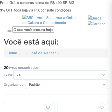
Frete Grátis
compras acima de R$ 199
SP, MG
3% OFF
toda loja via PIX
consulte condições
Entrar
Você está aqui:
Cadastrar
Home
.
José de Alencar
.
Início
Administração
20
livros encontrados
Arquitetura
Exibir:
Artes E
Organizar por:
Cultura
Assuntos
Diversos
Autoajuda