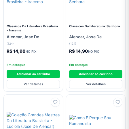
História
HQs E
Mangás
Classicos Da Literatura Brasileira
Classicos Da Literatura: Senhora
- Iracema
Infantil
Alencar, Jose De
Alencar, Jose De
(124)
(124)
Informática
E
R$ 14,90
R$ 14,90
NO PIX
NO PIX
Tecnologia
Em estoque
Em estoque
Jogos e
Passatempos
Adicionar ao carrinho
Adicionar ao carrinho
Jordan
Ver detalhes
Ver detalhes
Peterson
Leon
Tolstói
Literatura
Literatura
Brasileira