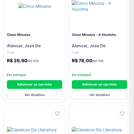
Didáticos
Direito
Economia
Educação
Cinco Minutos
Cinco Minutos - A Viuvinha
Engenharia
Alencar, Jose De
Alencar, Jose De
(124)
(124)
Ensino
de
R$ 26,90
R$ 76,00
NO PIX
NO PIX
Línguas
Em estoque
Em estoque
Esoterismo
Adicionar ao carrinho
Adicionar ao carrinho
Esportes
E Lazer
Ver detalhes
Ver detalhes
Ficção
Filosofia
Finanças
Geografia