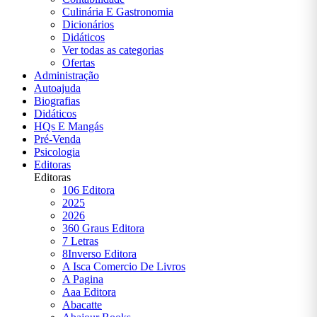
Suassuna
Culinária E Gastronomia
Dicionários
Arthur
Didáticos
Conan
Ver todas as categorias
Doyle
Ofertas
Administração
Augusto
Autoajuda
Cury
Biografias
Didáticos
Bram
HQs E Mangás
Stoker
Pré-Venda
Psicologia
C. S.
Editoras
Lewis
Editoras
106 Editora
Carlos
2025
Drummond
2026
de Andrade
360 Graus Editora
7 Letras
Cecília
8Inverso Editora
Meireles
A Isca Comercio De Livros
A Pagina
Clarice
Aaa Editora
Lispector
Abacatte
Colleen