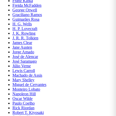
Franz Kafka
Freida McFadden
Geografia
George Orwell
Graciliano Ramos
História
Guimarães Rosa
H. G. Wells
HQs E
H. P. Lovecraft
Mangás
J. K. Rowling
J. R. R. Tolkien
Infantil
James Clear
Jane Austen
Informática
Jorge Amado
E
José de Alencar
Tecnologia
José Saramago
Júlio Verne
Jogos e
Lewis Carroll
Passatempos
Machado de Assis
Mary Shelley
Jordan
Miguel de Cervantes
Peterson
Monteiro Lobato
Napoleon Hill
Leon
Oscar Wilde
Tolstói
Paulo Coelho
Rick Riordan
Literatura
Robert T. Kiyosaki