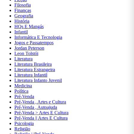
Filosofia
Autoajuda
Finanças
Geografia
Biografias
História
HQs E Mangás
Ciências
Infantil
Biológicas
Informática E Tecnologia
e Naturais
Jogos e Passatempos
Jordan Peterson
Ciências
Leon Tolstói
Exatas
Literatura
Literatura Brasileira
Ciências
Literatura Estrangeira
Humanas
Literatura Infantil
e Sociais
Literatura Infanto Juvenil
Medicina
Comunicação
Política
Pré-Venda
Concursos
Pré-Venda , Artes e Cultura
Pré-Venda , Autoajuda
Contabilidade
Pré-Venda > Artes E Cultura
Pré-Venda || Artes E Cultura
Culinária E
Psicologia
Gastronomia
Religião