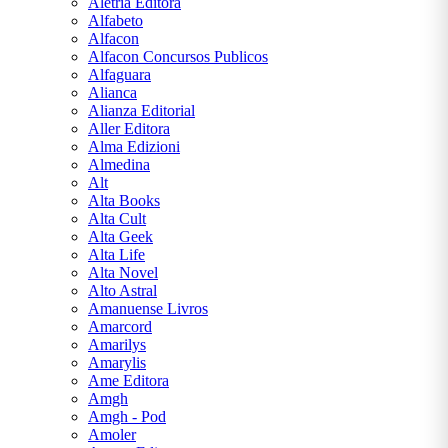
Aletria Editora
Kafka
Alfabeto
Alfacon
Freida
Alfacon Concursos Publicos
McFadden
Alfaguara
Alianca
George
Alianza Editorial
Orwell
Aller Editora
Alma Edizioni
Graciliano
Almedina
Ramos
Alt
Alta Books
Guimarães
Alta Cult
Rosa
Alta Geek
Alta Life
H.
Alta Novel
G.
Alto Astral
Wells
Amanuense Livros
Amarcord
H. P.
Amarilys
Lovecraft
Amarylis
Ame Editora
J. K.
Amgh
Rowling
Amgh - Pod
Amoler
J. R. R.