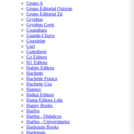
Grupo A
Grupo Editorial Quixote
Grupo Editorial Zit
Gryphus
Gryphus Geek
Guanabara
Guarda-Chuva
Guaxinim
Guri
Gutenberg
Gz Editora
H1 Editora
Habito Editora
Hachette
Hachette Franca
Hachette Usa
Hagnos
Haikai Editora
Hama Editora Ltda
Happy Books
Harbra
Harbra - Didaticos
Harbra - Universitarios
Harlequin Books
Harlequin.