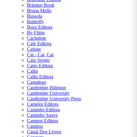
Brinque Book
Bruna Mello
Bussola
Butterfly
Buzz Editora
Bv Films
Cachalote
Cafe Editora
Cafune
Cai - Cai, Cai
Caio Sergio
Cairo Editora
Callis
Callis Editora
Camaleao
Cambridge Bilingue
Cambridge University
Cambridge University Press
Camelot Editora
Caminho Editora
Caminho Suave
Campos Editora
Campus
Canal Dos Livros