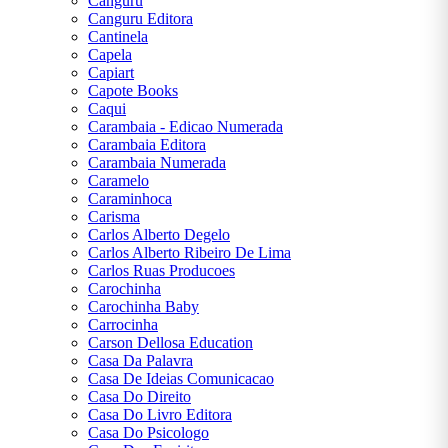
Canguru
Canguru Editora
Cantinela
Capela
Capiart
Capote Books
Caqui
Carambaia - Edicao Numerada
Carambaia Editora
Carambaia Numerada
Caramelo
Caraminhoca
Carisma
Carlos Alberto Degelo
Carlos Alberto Ribeiro De Lima
Carlos Ruas Producoes
Carochinha
Carochinha Baby
Carrocinha
Carson Dellosa Education
Casa Da Palavra
Casa De Ideias Comunicacao
Casa Do Direito
Casa Do Livro Editora
Casa Do Psicologo