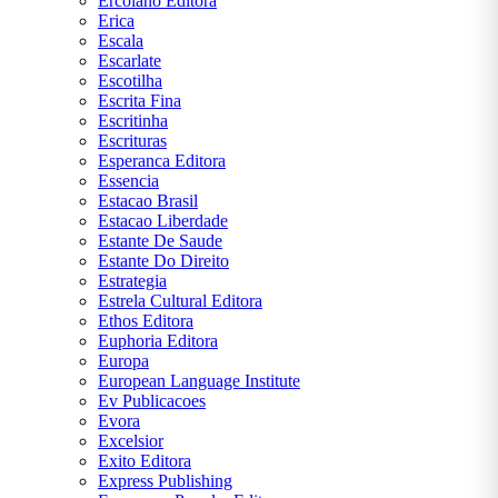
Ercolano Editora
Erica
Escala
Escarlate
Escotilha
Escrita Fina
Escritinha
Escrituras
Esperanca Editora
Essencia
Estacao Brasil
Estacao Liberdade
Estante De Saude
Estante Do Direito
Estrategia
Estrela Cultural Editora
Ethos Editora
Euphoria Editora
Europa
European Language Institute
Ev Publicacoes
Evora
Excelsior
Exito Editora
Express Publishing