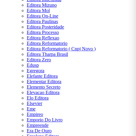
Editora Mizuno
Editora Mol
Editora On-Line
Editora Paulinas
Editora Posteridade
Editora Processo
Editora Reflexao
Editora Reformatorio
Editora Reformatorio ( Cnpj Novo )
Editora Tharpa Brasil
Editora Zero
Edusp
Egregora
Elefante Editora
Elementar Editora
Elemento Secreto
Elevacao Editora
Elo Editora
Elsevier
Eme
Empireo
Emporio Do Livro
Empreende
Era De Ouro