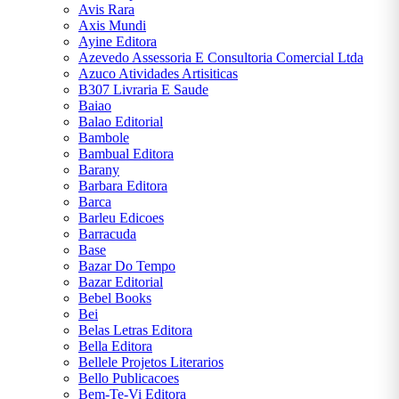
6064-
Avis Rara
6230
Axis Mundi
Ayine Editora
Azevedo Assessoria E Consultoria Comercial Ltda
Chat
Azuco Atividades Artisiticas
WhatsApp
B307 Livraria E Saude
Baiao
Envie-nos
Balao Editorial
uma
Bambole
mensagem
Bambual Editora
Barany
Barbara Editora
Barca
Barleu Edicoes
Barracuda
Base
Bazar Do Tempo
Bazar Editorial
Bebel Books
Bei
Belas Letras Editora
Bella Editora
Bellele Projetos Literarios
Bello Publicacoes
Bem-Te-Vi Editora