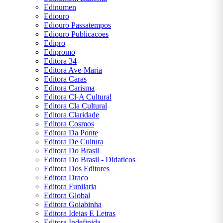
Edinumen
Ediouro
Ediouro Passatempos
Ediouro Publicacoes
Edipro
Edipromo
Editora 34
Editora Ave-Maria
Editora Caras
Editora Carisma
Editora Cl-A Cultural
Editora Cla Cultural
Editora Claridade
Editora Cosmos
Editora Da Ponte
Editora De Cultura
Editora Do Brasil
Editora Do Brasil - Didaticos
Editora Dos Editores
Editora Draco
Editora Funilaria
Editora Global
Editora Goiabinha
Editora Ideias E Letras
Editora Indefinida