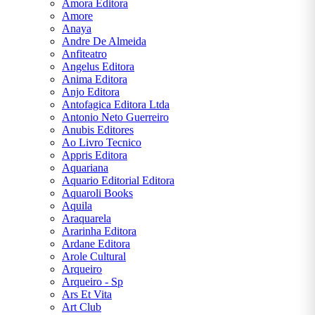
Amora Editora
Tolkien
Amore
Anaya
James
Andre De Almeida
Clear
Anfiteatro
Jane
Angelus Editora
Austen
Anima Editora
Anjo Editora
Jorge
Antofagica Editora Ltda
Amado
Antonio Neto Guerreiro
Anubis Editores
José de
Ao Livro Tecnico
Alencar
Appris Editora
Aquariana
José
Aquario Editorial Editora
Saramago
Aquaroli Books
Aquila
Júlio
Araquarela
Verne
Ararinha Editora
Ardane Editora
Lewis
Arole Cultural
Carroll
Arqueiro
Arqueiro - Sp
Machado
Ars Et Vita
de Assis
Art Club