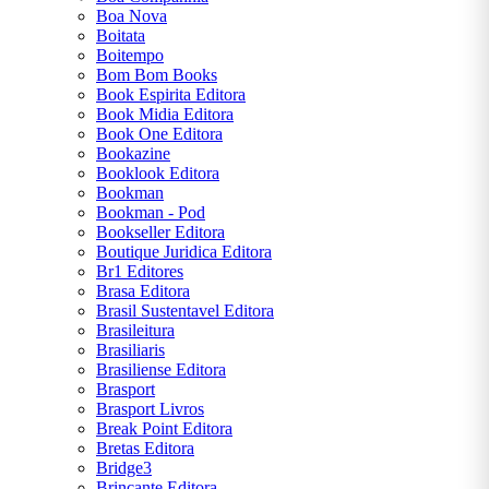
Boa Nova
Boitata
Boitempo
Bom Bom Books
Book Espirita Editora
Book Midia Editora
Book One Editora
Bookazine
Booklook Editora
Bookman
Bookman - Pod
Bookseller Editora
Boutique Juridica Editora
Br1 Editores
Brasa Editora
Brasil Sustentavel Editora
Brasileitura
Brasiliaris
Brasiliense Editora
Brasport
Brasport Livros
Break Point Editora
Bretas Editora
Bridge3
Brincante Editora