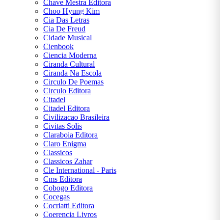
Chave Mestra Editora
Choo Hyung Kim
Cia Das Letras
Cia De Freud
Cidade Musical
Cienbook
Ciencia Moderna
Ciranda Cultural
Ciranda Na Escola
Circulo De Poemas
Circulo Editora
Citadel
Citadel Editora
Civilizacao Brasileira
Civitas Solis
Claraboia Editora
Claro Enigma
Classicos
Classicos Zahar
Cle International - Paris
Cms Editora
Cobogo Editora
Cocegas
Cocriatti Editora
Coerencia Livros