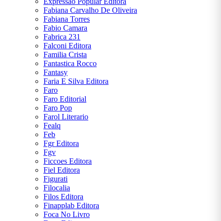
Expressao Popular Editora
Fabiana Carvalho De Oliveira
Fabiana Torres
Fabio Camara
Fabrica 231
Falconi Editora
Familia Crista
Fantastica Rocco
Fantasy
Faria E Silva Editora
Faro
Faro Editorial
Faro Pop
Farol Literario
Fealq
Feb
Fgr Editora
Fgv
Ficcoes Editora
Fiel Editora
Figurati
Filocalia
Filos Editora
Finapplab Editora
Foca No Livro