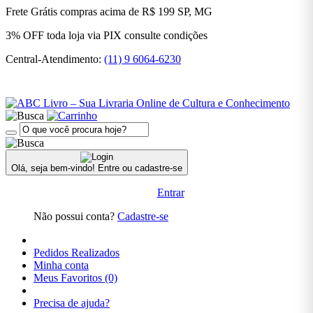
,
Frete Grátis
compras acima de R$ 199
SP, MG
Autoajuda
3% OFF
toda loja via PIX
consulte condições
Pré-
Central-Atendimento:
(11) 9 6064-6230
Venda
> Artes
E
Cultura
Pré-
Venda
|| Artes
E
Olá, seja bem-vindo!
Entre ou cadastre-se
Cultura
Entrar
Psicologia
Não possui conta?
Cadastre-se
Religião
Religião
Pedidos Realizados
| |Pré-
Minha conta
Venda
Meus Favoritos (0)
Religião|
Precisa de ajuda?
|Pré-