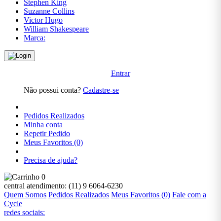
Literatura
Stephen King
Brasileira
Suzanne Collins
Victor Hugo
Literatura
William Shakespeare
Estrangeira
Marca:
Literatura
Infantil
Entrar
Literatura
Infanto
Não possui conta?
Cadastre-se
Juvenil
Medicina
Pedidos Realizados
Minha conta
Política
Repetir Pedido
Meus Favoritos (0)
Pré-
Venda
Precisa de ajuda?
Pré-
0
Venda ,
central atendimento:
(11) 9 6064-6230
Artes e
Quem Somos
Pedidos Realizados
Meus Favoritos (0)
Fale com a
Cultura
Cycle
redes sociais:
Pré-Venda