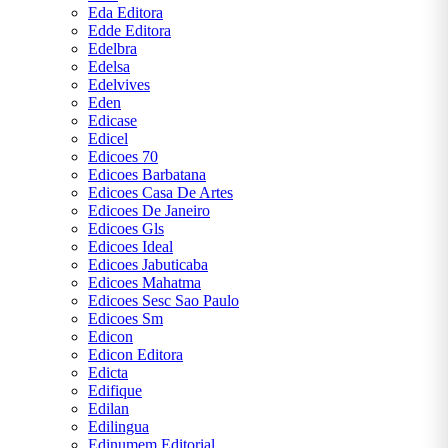
Eda Editora
Edde Editora
Edelbra
Edelsa
Edelvives
Eden
Edicase
Edicel
Edicoes 70
Edicoes Barbatana
Edicoes Casa De Artes
Edicoes De Janeiro
Edicoes Gls
Edicoes Ideal
Edicoes Jabuticaba
Edicoes Mahatma
Edicoes Sesc Sao Paulo
Edicoes Sm
Edicon
Edicon Editora
Edicta
Edifique
Edilan
Edilingua
Edinumem Editorial