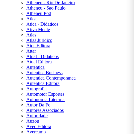
Atheneu - Rio De Janeiro
Atheneu - Sao Paulo
Stephen
Atheneu Pod
King
Atica
Atica - Didaticos
Suzanne
Ativa Mente
Collins
Atlas
Atlas Juridico
Victor
Atos Editora
Hugo
Attar
William
Atual - Didaticos
Shakespeare
Atual Editora
Autentica
Autentica Business
Autentica Contemporanea
Autentica Editora
Autografia
Automotor Esportes
Autonomia Literaria
CENTRAL
Autor Da Fe
ATENDIMENTO
Autores Associados
Autoridade
Auzou
Avec Editora
(11) 9
Avercamp