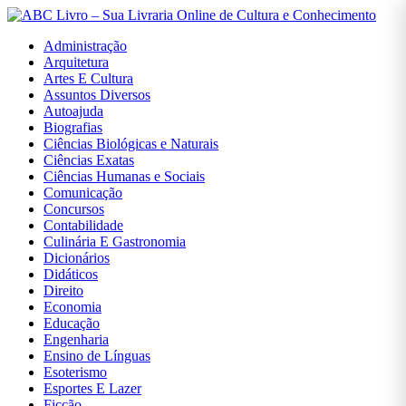
Administração
Arquitetura
Artes E Cultura
Assuntos Diversos
Autoajuda
Entrar
Biografias
Ciências Biológicas e Naturais
Ciências Exatas
Cadastrar
Ciências Humanas e Sociais
Comunicação
Concursos
Início
Contabilidade
Culinária E Gastronomia
Administração
Dicionários
Didáticos
Arquitetura
Direito
Economia
Artes
Educação
E
Engenharia
Cultura
Ensino de Línguas
Esoterismo
Assuntos
Esportes E Lazer
Diversos
Ficção