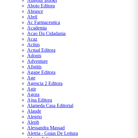
Abajour Books
Hoover
Aboio Editora
Abrasce
Conceição
Abril
Evaristo
Ac Farmaceutica
Academia
Dale
Acao Da Cidadania
Carnegie
Acaz
Actius
Dan
Actual Editora
Brown
Adonis
Adventure
Eça de
Afigitis
Queirós
Agape Editora
Age
Edgar
Agencia 2 Editora
Allan
Agir
Poe
Agora
Ajna Editora
Érico
Alameda Casa Editorial
Veríssimo
Alaude
Alegrio
Fiódor
Aleph
Dostoiévski
Alessandra Massad
Aletria - Guias De Leitura
Franz