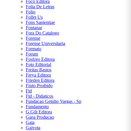
Foco Editora
Folia De Letras
Folio
Follet Us
Fons Sapientiae
Fontanar
Fora Do Catalogo
Forense
Forense Universitaria
Formato
Forum
Fosforo Editora
Foto Editorial
Freitas Bastos
Freya Editora
Frieden Editora
Fruto Proibido
Ftd
Ftd - Didaticos
Fundacao Getulio Vargas - Sp
Fundamento
G.Gili Editora
Gaea Producao
Gaia
Gaivota