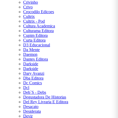
Crivinho
Crivo
Crocodilo Edicoes
Cultrix
Cultrix - Pod
Cultura Academica
Culturama Editora
Cupim Editora
Curta Editora
D3 Educacional
Da Mente
Daemon
Dantes Editora
Darkside
Darkside
Dary Avanzi
Dba Editora
Dc Comics
Dcl
Deb`S - Debs
Degustadora De Historias
Del Rey Livraria E Editora
Desacato
Desiderata
Devir