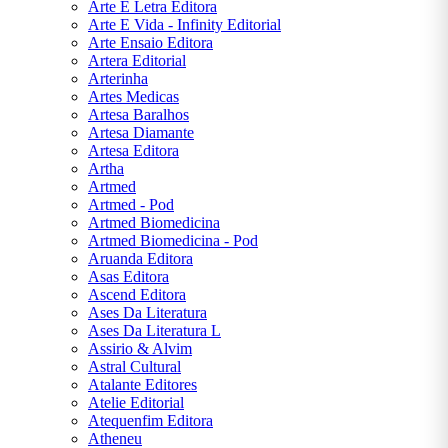
Arte E Letra Editora
Mary
Arte E Vida - Infinity Editorial
Shelley
Arte Ensaio Editora
Artera Editorial
Miguel
Arterinha
de
Artes Medicas
Cervantes
Artesa Baralhos
Artesa Diamante
Monteiro
Artesa Editora
Lobato
Artha
Artmed
Napoleon
Artmed - Pod
Hill
Artmed Biomedicina
Artmed Biomedicina - Pod
Oscar
Aruanda Editora
Wilde
Asas Editora
Ascend Editora
Paulo
Ases Da Literatura
Coelho
Ases Da Literatura L
Assirio & Alvim
Rick
Astral Cultural
Riordan
Atalante Editores
Atelie Editorial
Robert
Atequenfim Editora
T.
Atheneu
Kiyosaki