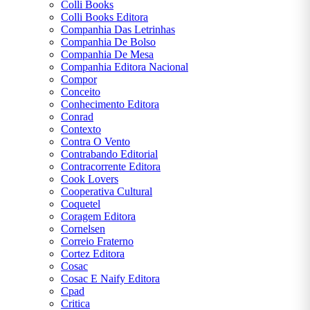
Colli Books
Colli Books Editora
Companhia Das Letrinhas
Companhia De Bolso
Companhia De Mesa
Companhia Editora Nacional
Compor
Conceito
Conhecimento Editora
Conrad
Contexto
Contra O Vento
Contrabando Editorial
Contracorrente Editora
Cook Lovers
Cooperativa Cultural
Coquetel
Coragem Editora
Cornelsen
Correio Fraterno
Cortez Editora
Cosac
Cosac E Naify Editora
Cpad
Critica