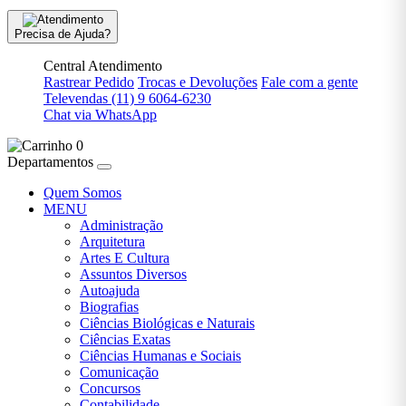
Venda
Precisa de Ajuda?
Saúde
Fitness
Central Atendimento
e
Rastrear Pedido
Trocas e Devoluções
Fale com a gente
Estética
Televendas
(11) 9 6064-6230
Chat via WhatsApp
Simon
Sinek
0
Departamentos
Sociologia
Quem Somos
teste
MENU
Administração
Viagem
Arquitetura
E
Artes E Cultura
Turismo
Assuntos Diversos
Autoajuda
Agatha
Biografias
Christie
Ciências Biológicas e Naturais
Ciências Exatas
Alexandre
Ciências Humanas e Sociais
Dumas
Comunicação
Concursos
Ariano
Contabilidade