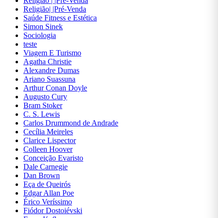
Religião | |Pré-Venda
Dicionários
Religião| |Pré-Venda
Saúde Fitness e Estética
Didáticos
Simon Sinek
Sociologia
Direito
teste
Economia
Viagem E Turismo
Agatha Christie
Educação
Alexandre Dumas
Ariano Suassuna
Engenharia
Arthur Conan Doyle
Augusto Cury
Ensino
Bram Stoker
de
C. S. Lewis
Línguas
Carlos Drummond de Andrade
Cecília Meireles
Esoterismo
Clarice Lispector
Colleen Hoover
Esportes
Conceição Evaristo
E Lazer
Dale Carnegie
Dan Brown
Ficção
Eça de Queirós
Edgar Allan Poe
Filosofia
Érico Veríssimo
Fiódor Dostoiévski
Finanças