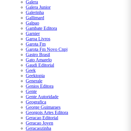
Galera
Galera Junior
Galerinha
Gallimard
Galpao
Gambate Editora
Garnier
Garoa Livros
Garota Fm
Garota Fm Novo Cnpj
Gastro Brasil
Gato Amarelo
Gaudi Editorial
Geek
Geektopia
Generale
Genios Editora
Gente
Gente Autoridade
Geografica
George Guimaraes
Georgois Artes Editora
Geracao Editorial
Geracao Joven
Geracaozinha