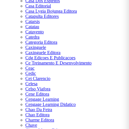
Casa Dos Espiritos
Casa Editorial
Casa Lygia Bojunga Editora
Catapulta Editores
Catarsis
Catatau
Catavento
Catedra
Categoria Editora
Caxinguele
Caxinguele Editora
Cdg Edicoes E Publicacoes
Ce Treinamento E Desenvolvimento
Ceac
Cedic
Cei Clarencio
Celesa
Celso Viafora
Cene Editora
Cengage Learning
Cengage Learning Didatico
Chao Da Feira
Chao Editora
Charme Editora
Chave