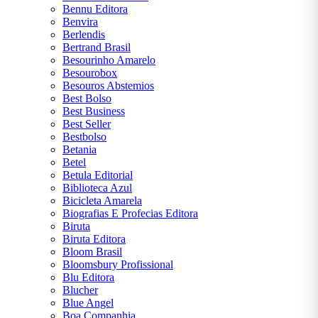
Bennu Editora
Benvira
Berlendis
Bertrand Brasil
Besourinho Amarelo
Besourobox
Besouros Abstemios
Best Bolso
Best Business
Best Seller
Bestbolso
Betania
Betel
Betula Editorial
Biblioteca Azul
Bicicleta Amarela
Biografias E Profecias Editora
Biruta
Biruta Editora
Bloom Brasil
Bloomsbury Profissional
Blu Editora
Blucher
Blue Angel
Boa Companhia