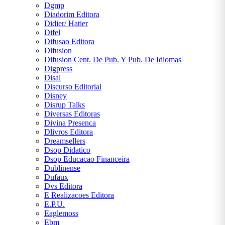
Dgmp
Diadorim Editora
Didier/ Hatier
Difel
Difusao Editora
Difusion
Difusion Cent. De Pub. Y Pub. De Idiomas
Digpress
Disal
Discurso Editorial
Disney
Disrup Talks
Diversas Editoras
Divina Presenca
Dlivros Editora
Dreamsellers
Dsop Didatico
Dsop Educacao Financeira
Dublinense
Dufaux
Dvs Editora
E Realizacoes Editora
E.P.U.
Eaglemoss
Ebm