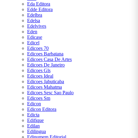
Eda Editora
Edde Editora
Edelbra
Edelsa
Edelvives
Eden
Edicase
Edicel
Edicoes 70
Edicoes Barbatana
Edicoes Casa De Artes
Edicoes De Janeiro
Edicoes Gls
Edicoes Ideal
Edicoes Jabuticaba
Edicoes Mahatma
Edicoes Sesc Sao Paulo
Edicoes Sm
Edicon
Edicon Editora
Edicta
Edifique
Edilan
Edilingua
Edinumem Editorial