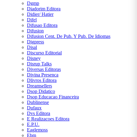
Dgmp
Diadorim Editora
Didier/ Hatier
Difel
Difusao Editora
Difusion
Difusion Cent. De Pub. Y Pub. De Idiomas
Digpress
Disal
Discurso Editorial
Disney
Disrup Talks
Diversas Editoras
Divina Presenca
Dlivros Editora
Dreamsellers
Dsop Didatico
Dsop Educacao Financeira
Dublinense
Dufaux
Dvs Editora
E Realizacoes Editora
E.P.U.
Eaglemoss
Ebm