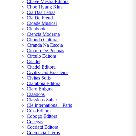
Chave Mestra Editora
Choo Hyung Kim
Cia Das Letras
Cia De Freud
Cidade Musical
Cienbook
Ciencia Moderna
Ciranda Cultural
Ciranda Na Escola
Circulo De Poemas
Circulo Editora
Citadel
Citadel Editora
Civilizacao Brasileira
Civitas Solis
Claraboia Editora
Claro Enigma
Classicos
Classicos Zahar
Cle International - Paris
Cms Editora
Cobogo Editora
Cocegas
Cocriatti Editora
Coerencia Livros