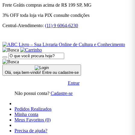
,
Frete Grátis
compras acima de R$ 199
SP, MG
Autoajuda
3% OFF
toda loja via PIX
consulte condições
Pré-
Central-Atendimento:
(11) 9 6064-6230
Venda
> Artes
E
Cultura
Pré-
Venda
|| Artes
E
Olá, seja bem-vindo!
Entre ou cadastre-se
Cultura
Entrar
Psicologia
Não possui conta?
Cadastre-se
Religião
Religião
Pedidos Realizados
| |Pré-
Minha conta
Venda
Meus Favoritos (0)
Religião|
Precisa de ajuda?
|Pré-