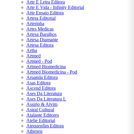
Arte E Letra Editora
Mary
Arte E Vida - Infinity Editorial
Shelley
Arte Ensaio Editora
Artera Editorial
Miguel
Arterinha
de
Artes Medicas
Cervantes
Artesa Baralhos
Artesa Diamante
Monteiro
Artesa Editora
Lobato
Artha
Artmed
Napoleon
Artmed - Pod
Hill
Artmed Biomedicina
Artmed Biomedicina - Pod
Oscar
Aruanda Editora
Wilde
Asas Editora
Ascend Editora
Paulo
Ases Da Literatura
Coelho
Ases Da Literatura L
Assirio & Alvim
Rick
Astral Cultural
Riordan
Atalante Editores
Atelie Editorial
Robert
Atequenfim Editora
T.
Atheneu
Kiyosaki