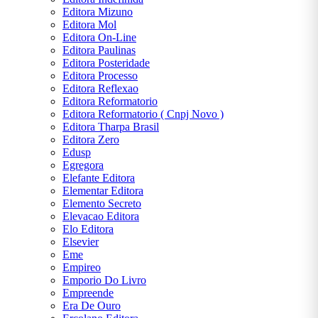
Editora Mizuno
Editora Mol
Editora On-Line
Editora Paulinas
Editora Posteridade
Editora Processo
Editora Reflexao
Editora Reformatorio
Editora Reformatorio ( Cnpj Novo )
Editora Tharpa Brasil
Editora Zero
Edusp
Egregora
Elefante Editora
Elementar Editora
Elemento Secreto
Elevacao Editora
Elo Editora
Elsevier
Eme
Empireo
Emporio Do Livro
Empreende
Era De Ouro