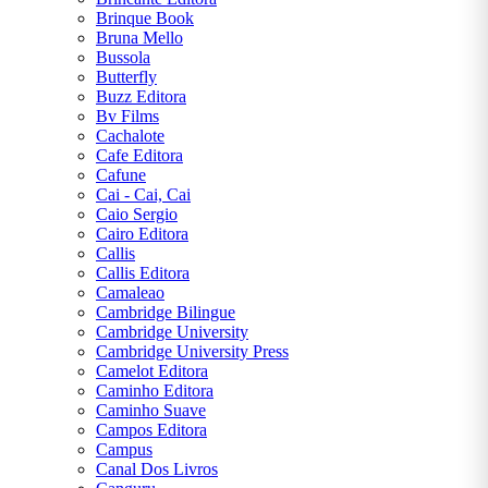
Brinque Book
Bruna Mello
Bussola
Butterfly
Buzz Editora
Bv Films
Cachalote
Cafe Editora
Cafune
Cai - Cai, Cai
Caio Sergio
Cairo Editora
Callis
Callis Editora
Camaleao
Cambridge Bilingue
Cambridge University
Cambridge University Press
Camelot Editora
Caminho Editora
Caminho Suave
Campos Editora
Campus
Canal Dos Livros