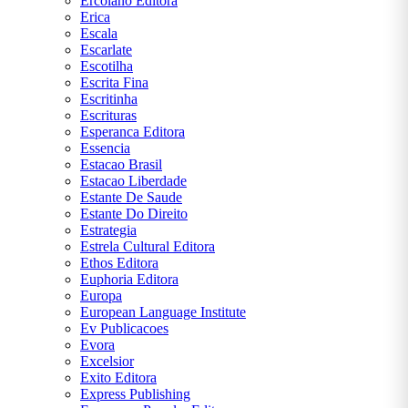
Ercolano Editora
Erica
Escala
Escarlate
Escotilha
Escrita Fina
Escritinha
Escrituras
Esperanca Editora
Essencia
Estacao Brasil
Estacao Liberdade
Estante De Saude
Estante Do Direito
Estrategia
Estrela Cultural Editora
Ethos Editora
Euphoria Editora
Europa
European Language Institute
Ev Publicacoes
Evora
Excelsior
Exito Editora
Express Publishing