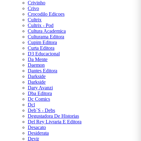
Crivinho
Crivo
Crocodilo Edicoes
Cultrix
Cultrix - Pod
Cultura Academica
Culturama Editora
Cupim Editora
Curta Editora
D3 Educacional
Da Mente
Daemon
Dantes Editora
Darkside
Darkside
Dary Avanzi
Dba Editora
Dc Comics
Dcl
Deb`S - Debs
Degustadora De Historias
Del Rey Livraria E Editora
Desacato
Desiderata
Devir