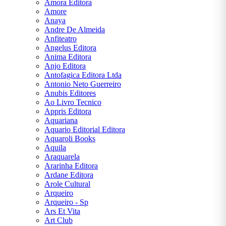
Amora Editora
Tolkien
Amore
Anaya
James
Andre De Almeida
Clear
Anfiteatro
Jane
Angelus Editora
Austen
Anima Editora
Anjo Editora
Jorge
Antofagica Editora Ltda
Amado
Antonio Neto Guerreiro
Anubis Editores
José de
Ao Livro Tecnico
Alencar
Appris Editora
Aquariana
José
Aquario Editorial Editora
Saramago
Aquaroli Books
Aquila
Júlio
Araquarela
Verne
Ararinha Editora
Ardane Editora
Lewis
Arole Cultural
Carroll
Arqueiro
Arqueiro - Sp
Machado
Ars Et Vita
de Assis
Art Club