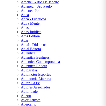
Atheneu - Rio De Janeiro
Atheneu - Sao Paulo
Stephen
Atheneu Pod
King
Atica
Atica - Didaticos
Suzanne
Ativa Mente
Collins
Atlas
Atlas Juridico
Victor
Atos Editora
Hugo
Attar
William
Atual - Didaticos
Shakespeare
Atual Editora
Autentica
Autentica Business
Autentica Contemporanea
Autentica Editora
Autografia
Automotor Esportes
Autonomia Literaria
CENTRAL
Autor Da Fe
ATENDIMENTO
Autores Associados
Autoridade
Auzou
Avec Editora
(11) 9
Avercamp