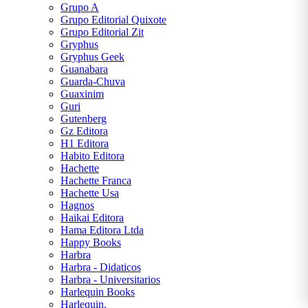
Grupo A
Grupo Editorial Quixote
Grupo Editorial Zit
Gryphus
Gryphus Geek
Guanabara
Guarda-Chuva
Guaxinim
Guri
Gutenberg
Gz Editora
H1 Editora
Habito Editora
Hachette
Hachette Franca
Hachette Usa
Hagnos
Haikai Editora
Hama Editora Ltda
Happy Books
Harbra
Harbra - Didaticos
Harbra - Universitarios
Harlequin Books
Harlequin.