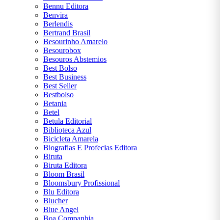
Bennu Editora
Benvira
Berlendis
Bertrand Brasil
Besourinho Amarelo
Besourobox
Besouros Abstemios
Best Bolso
Best Business
Best Seller
Bestbolso
Betania
Betel
Betula Editorial
Biblioteca Azul
Bicicleta Amarela
Biografias E Profecias Editora
Biruta
Biruta Editora
Bloom Brasil
Bloomsbury Profissional
Blu Editora
Blucher
Blue Angel
Boa Companhia