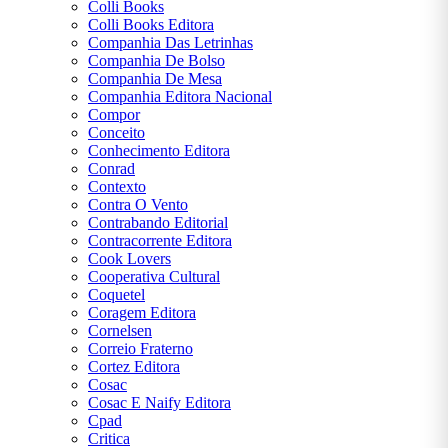
Colli Books
Colli Books Editora
Companhia Das Letrinhas
Companhia De Bolso
Companhia De Mesa
Companhia Editora Nacional
Compor
Conceito
Conhecimento Editora
Conrad
Contexto
Contra O Vento
Contrabando Editorial
Contracorrente Editora
Cook Lovers
Cooperativa Cultural
Coquetel
Coragem Editora
Cornelsen
Correio Fraterno
Cortez Editora
Cosac
Cosac E Naify Editora
Cpad
Critica