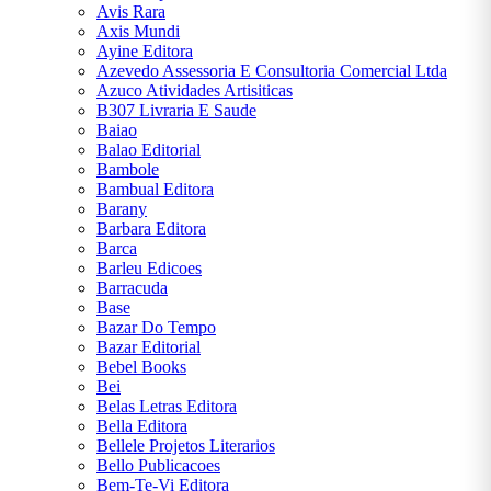
6064-
Avis Rara
6230
Axis Mundi
Ayine Editora
Azevedo Assessoria E Consultoria Comercial Ltda
Chat
Azuco Atividades Artisiticas
WhatsApp
B307 Livraria E Saude
Baiao
Envie-nos
Balao Editorial
uma
Bambole
mensagem
Bambual Editora
Barany
Barbara Editora
Barca
Barleu Edicoes
Barracuda
Base
Bazar Do Tempo
Bazar Editorial
Bebel Books
Bei
Belas Letras Editora
Bella Editora
Bellele Projetos Literarios
Bello Publicacoes
Bem-Te-Vi Editora