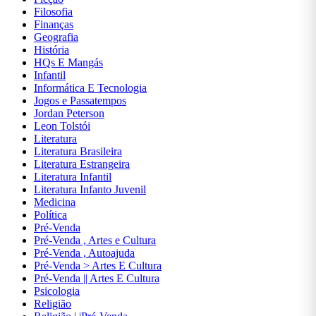
Filosofia
Autoajuda
Finanças
Geografia
Biografias
História
HQs E Mangás
Ciências
Infantil
Biológicas
Informática E Tecnologia
e Naturais
Jogos e Passatempos
Jordan Peterson
Ciências
Leon Tolstói
Exatas
Literatura
Literatura Brasileira
Ciências
Literatura Estrangeira
Humanas
Literatura Infantil
e Sociais
Literatura Infanto Juvenil
Medicina
Comunicação
Política
Pré-Venda
Concursos
Pré-Venda , Artes e Cultura
Pré-Venda , Autoajuda
Contabilidade
Pré-Venda > Artes E Cultura
Pré-Venda || Artes E Cultura
Culinária E
Psicologia
Gastronomia
Religião