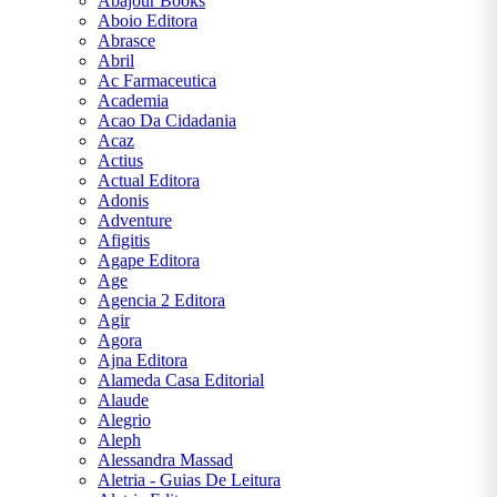
Abajour Books
Hoover
Aboio Editora
Abrasce
Conceição
Abril
Evaristo
Ac Farmaceutica
Academia
Dale
Acao Da Cidadania
Carnegie
Acaz
Actius
Dan
Actual Editora
Brown
Adonis
Adventure
Eça de
Afigitis
Queirós
Agape Editora
Age
Edgar
Agencia 2 Editora
Allan
Agir
Poe
Agora
Ajna Editora
Érico
Alameda Casa Editorial
Veríssimo
Alaude
Alegrio
Fiódor
Aleph
Dostoiévski
Alessandra Massad
Aletria - Guias De Leitura
Franz