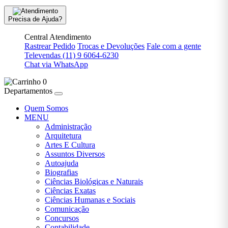
Venda
Precisa de Ajuda?
Saúde
Fitness
Central Atendimento
e
Rastrear Pedido
Trocas e Devoluções
Fale com a gente
Estética
Televendas
(11) 9 6064-6230
Chat via WhatsApp
Simon
Sinek
0
Departamentos
Sociologia
Quem Somos
teste
MENU
Administração
Viagem
Arquitetura
E
Artes E Cultura
Turismo
Assuntos Diversos
Autoajuda
Agatha
Biografias
Christie
Ciências Biológicas e Naturais
Ciências Exatas
Alexandre
Ciências Humanas e Sociais
Dumas
Comunicação
Concursos
Ariano
Contabilidade