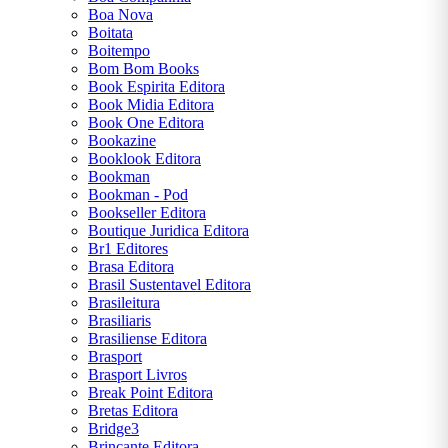
Boa Nova
Boitata
Boitempo
Bom Bom Books
Book Espirita Editora
Book Midia Editora
Book One Editora
Bookazine
Booklook Editora
Bookman
Bookman - Pod
Bookseller Editora
Boutique Juridica Editora
Br1 Editores
Brasa Editora
Brasil Sustentavel Editora
Brasileitura
Brasiliaris
Brasiliense Editora
Brasport
Brasport Livros
Break Point Editora
Bretas Editora
Bridge3
Brincante Editora