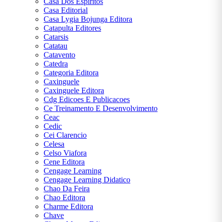
Casa Dos Espiritos
Casa Editorial
Casa Lygia Bojunga Editora
Catapulta Editores
Catarsis
Catatau
Catavento
Catedra
Categoria Editora
Caxinguele
Caxinguele Editora
Cdg Edicoes E Publicacoes
Ce Treinamento E Desenvolvimento
Ceac
Cedic
Cei Clarencio
Celesa
Celso Viafora
Cene Editora
Cengage Learning
Cengage Learning Didatico
Chao Da Feira
Chao Editora
Charme Editora
Chave