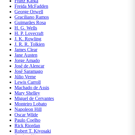
Franz Kafka
Freida McFadden
Geografia
George Orwell
Graciliano Ramos
História
Guimarães Rosa
H. G. Wells
HQs E
H. P. Lovecraft
Mangás
J. K. Rowling
J. R. R. Tolkien
Infantil
James Clear
Jane Austen
Informática
Jorge Amado
E
José de Alencar
Tecnologia
José Saramago
Júlio Verne
Jogos e
Lewis Carroll
Passatempos
Machado de Assis
Mary Shelley
Jordan
Miguel de Cervantes
Peterson
Monteiro Lobato
Napoleon Hill
Leon
Oscar Wilde
Tolstói
Paulo Coelho
Rick Riordan
Literatura
Robert T. Kiyosaki