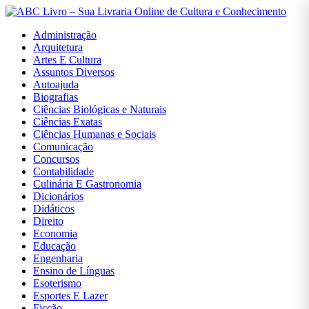
Administração
Arquitetura
Artes E Cultura
Assuntos Diversos
Autoajuda
Entrar
Biografias
Ciências Biológicas e Naturais
Ciências Exatas
Cadastrar
Ciências Humanas e Sociais
Comunicação
Concursos
Início
Contabilidade
Culinária E Gastronomia
Administração
Dicionários
Didáticos
Arquitetura
Direito
Economia
Artes
Educação
E
Engenharia
Cultura
Ensino de Línguas
Esoterismo
Assuntos
Esportes E Lazer
Diversos
Ficção