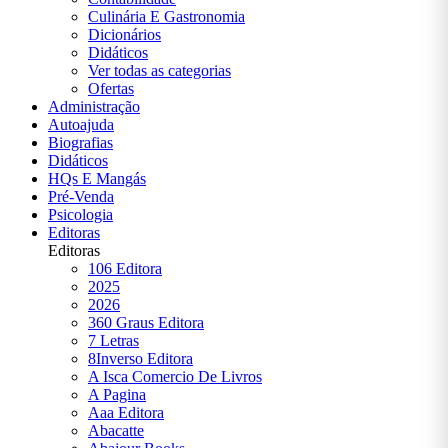
Suassuna
Culinária E Gastronomia
Dicionários
Arthur
Didáticos
Conan
Ver todas as categorias
Doyle
Ofertas
Administração
Augusto
Autoajuda
Cury
Biografias
Didáticos
Bram
HQs E Mangás
Stoker
Pré-Venda
Psicologia
C. S.
Editoras
Lewis
Editoras
106 Editora
Carlos
2025
Drummond
2026
de Andrade
360 Graus Editora
7 Letras
Cecília
8Inverso Editora
Meireles
A Isca Comercio De Livros
A Pagina
Clarice
Aaa Editora
Lispector
Abacatte
Colleen