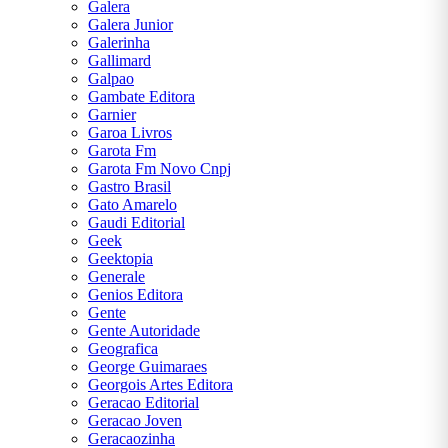
Galera
Galera Junior
Galerinha
Gallimard
Galpao
Gambate Editora
Garnier
Garoa Livros
Garota Fm
Garota Fm Novo Cnpj
Gastro Brasil
Gato Amarelo
Gaudi Editorial
Geek
Geektopia
Generale
Genios Editora
Gente
Gente Autoridade
Geografica
George Guimaraes
Georgois Artes Editora
Geracao Editorial
Geracao Joven
Geracaozinha