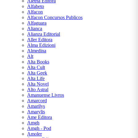
Aletria Editora
Kafka
Alfabeto
Alfacon
Freida
Alfacon Concursos Publicos
McFadden
Alfaguara
Alianca
George
Alianza Editorial
Orwell
Aller Editora
Alma Edizioni
Graciliano
Almedina
Ramos
Alt
Alta Books
Guimarães
Alta Cult
Rosa
Alta Geek
Alta Life
H.
Alta Novel
G.
Alto Astral
Wells
Amanuense Livros
Amarcord
H. P.
Amarilys
Lovecraft
Amarylis
Ame Editora
J. K.
Amgh
Rowling
Amgh - Pod
Amoler
J. R. R.