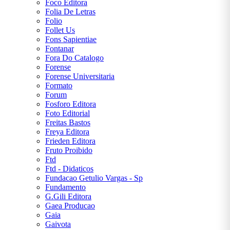
Foco Editora
Folia De Letras
Folio
Follet Us
Fons Sapientiae
Fontanar
Fora Do Catalogo
Forense
Forense Universitaria
Formato
Forum
Fosforo Editora
Foto Editorial
Freitas Bastos
Freya Editora
Frieden Editora
Fruto Proibido
Ftd
Ftd - Didaticos
Fundacao Getulio Vargas - Sp
Fundamento
G.Gili Editora
Gaea Producao
Gaia
Gaivota