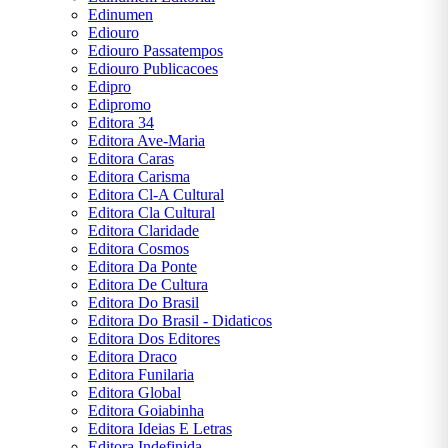
Edinumen
Ediouro
Ediouro Passatempos
Ediouro Publicacoes
Edipro
Edipromo
Editora 34
Editora Ave-Maria
Editora Caras
Editora Carisma
Editora Cl-A Cultural
Editora Cla Cultural
Editora Claridade
Editora Cosmos
Editora Da Ponte
Editora De Cultura
Editora Do Brasil
Editora Do Brasil - Didaticos
Editora Dos Editores
Editora Draco
Editora Funilaria
Editora Global
Editora Goiabinha
Editora Ideias E Letras
Editora Indefinida