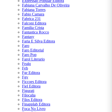
Expressao Popular Editora
Fabiana Carvalho De Oliveira
Fabiana Torres
Fabio Camara
Fabrica 231
Falconi Editora
Familia Crista
Fantastica Rocco
Fantasy
Faria E Silva Editora
Faro
Faro Editorial
Faro Pop
Farol Literario
Fealq
Feb
Fgr Editora
Fgv
Ficcoes Editora
Fiel Editora
Figurati
Filocalia
Filos Editora
Finapplab Editora
Foca No Livro