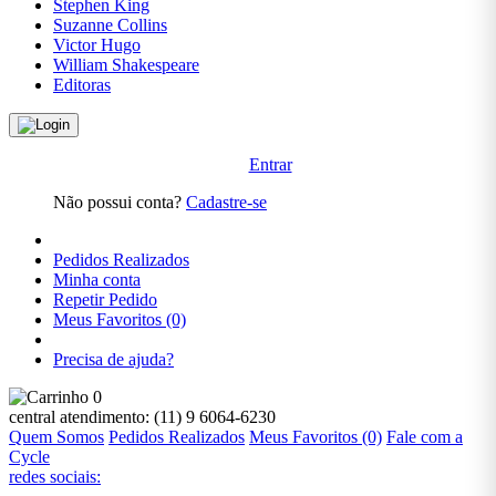
Literatura
Stephen King
Brasileira
Suzanne Collins
Victor Hugo
Literatura
William Shakespeare
Estrangeira
Editoras
Literatura
Infantil
Entrar
Literatura
Infanto
Não possui conta?
Cadastre-se
Juvenil
Medicina
Pedidos Realizados
Minha conta
Política
Repetir Pedido
Meus Favoritos (0)
Pré-
Venda
Precisa de ajuda?
Pré-
0
Venda ,
central atendimento:
(11) 9 6064-6230
Artes e
Quem Somos
Pedidos Realizados
Meus Favoritos (0)
Fale com a
Cultura
Cycle
redes sociais:
Pré-Venda