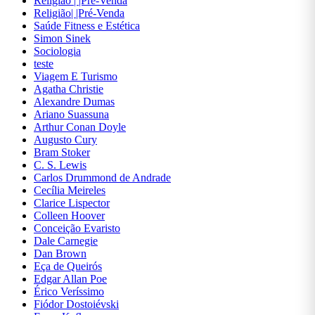
Religião | |Pré-Venda
Dicionários
Religião| |Pré-Venda
Saúde Fitness e Estética
Didáticos
Simon Sinek
Sociologia
Direito
teste
Economia
Viagem E Turismo
Agatha Christie
Educação
Alexandre Dumas
Ariano Suassuna
Engenharia
Arthur Conan Doyle
Augusto Cury
Ensino
Bram Stoker
de
C. S. Lewis
Línguas
Carlos Drummond de Andrade
Cecília Meireles
Esoterismo
Clarice Lispector
Colleen Hoover
Esportes
Conceição Evaristo
E Lazer
Dale Carnegie
Dan Brown
Ficção
Eça de Queirós
Edgar Allan Poe
Filosofia
Érico Veríssimo
Fiódor Dostoiévski
Finanças