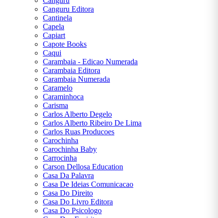
Canguru
Canguru Editora
Cantinela
Capela
Capiart
Capote Books
Caqui
Carambaia - Edicao Numerada
Carambaia Editora
Carambaia Numerada
Caramelo
Caraminhoca
Carisma
Carlos Alberto Degelo
Carlos Alberto Ribeiro De Lima
Carlos Ruas Producoes
Carochinha
Carochinha Baby
Carrocinha
Carson Dellosa Education
Casa Da Palavra
Casa De Ideias Comunicacao
Casa Do Direito
Casa Do Livro Editora
Casa Do Psicologo