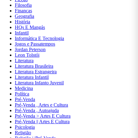
ASSUNTOS
Filosofia
DIVERSOS
Finanças
Geografia
História
AUTOAJUDA
HQs E Mangás
Infantil
Informática E Tecnologia
BIOGRAFIAS
Jogos e Passatempos
Jordan Peterson
CIÊNCIAS
Leon Tolstói
BIOLÓGICAS
Literatura
E NATURAIS
Literatura Brasileira
Literatura Estrangeira
Literatura Infantil
CIÊNCIAS
Literatura Infanto Juvenil
EXATAS
Medicina
Política
Pré-Venda
CIÊNCIAS
Pré-Venda , Artes e Cultura
HUMANAS
Pré-Venda , Autoajuda
E SOCIAIS
Pré-Venda > Artes E Cultura
Pré-Venda || Artes E Cultura
COMUNICAÇÃO
Psicologia
Religião