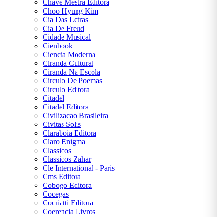
Chave Mestra Editora
Choo Hyung Kim
Cia Das Letras
Cia De Freud
Cidade Musical
Cienbook
Ciencia Moderna
Ciranda Cultural
Ciranda Na Escola
Circulo De Poemas
Circulo Editora
Citadel
Citadel Editora
Civilizacao Brasileira
Civitas Solis
Claraboia Editora
Claro Enigma
Classicos
Classicos Zahar
Cle International - Paris
Cms Editora
Cobogo Editora
Cocegas
Cocriatti Editora
Coerencia Livros