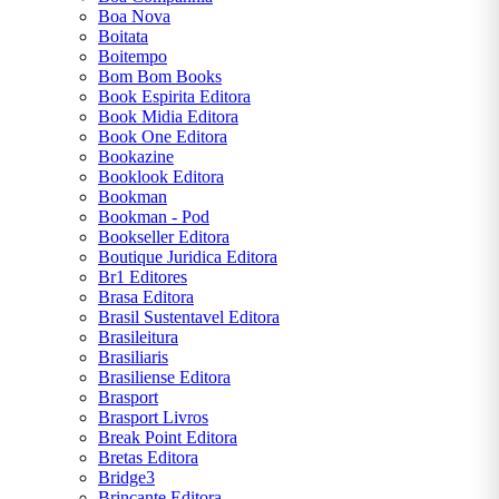
HUGO
Boa Nova
Boitata
WILLIAM
Boitempo
SHAKESPEARE
Bom Bom Books
Book Espirita Editora
Book Midia Editora
Book One Editora
Bookazine
Booklook Editora
Bookman
Bookman - Pod
CENTRAL
Bookseller Editora
Boutique Juridica Editora
ATENDIMENTO
Br1 Editores
Brasa Editora
Brasil Sustentavel Editora
Brasileitura
(11) 9
Brasiliaris
6064-
Brasiliense Editora
6230
Brasport
Brasport Livros
Chat
Break Point Editora
WhatsApp
Bretas Editora
Bridge3
Envie-nos
Brincante Editora