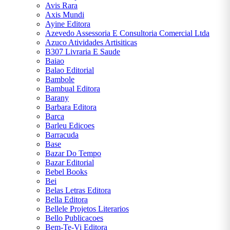
JÚLIO
Avis Rara
VERNE
Axis Mundi
Ayine Editora
Azevedo Assessoria E Consultoria Comercial Ltda
LEWIS
Azuco Atividades Artisiticas
CARROLL
B307 Livraria E Saude
Baiao
Balao Editorial
MACHADO
Bambole
DE ASSIS
Bambual Editora
Barany
MARY
Barbara Editora
SHELLEY
Barca
Barleu Edicoes
Barracuda
MIGUEL DE
Base
CERVANTES
Bazar Do Tempo
Bazar Editorial
Bebel Books
MONTEIRO
Bei
LOBATO
Belas Letras Editora
Bella Editora
NAPOLEON
Bellele Projetos Literarios
HILL
Bello Publicacoes
Bem-Te-Vi Editora