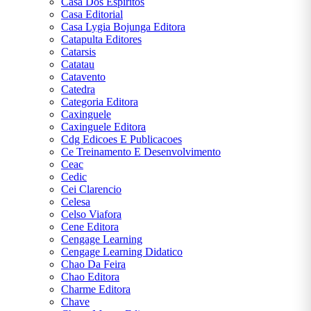
Casa Dos Espiritos
Casa Editorial
Casa Lygia Bojunga Editora
Catapulta Editores
Catarsis
Catatau
Catavento
Catedra
Categoria Editora
Caxinguele
Caxinguele Editora
Cdg Edicoes E Publicacoes
Ce Treinamento E Desenvolvimento
Ceac
Cedic
Cei Clarencio
Celesa
Celso Viafora
Cene Editora
Cengage Learning
Cengage Learning Didatico
Chao Da Feira
Chao Editora
Charme Editora
Chave