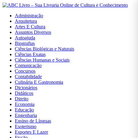
Administração
Arquitetura
Artes E Cultura
Assuntos Diversos
Autoajuda
Entrar
Biografias
Ciências Biológicas e Naturais
Ciências Exatas
Cadastrar
Ciências Humanas e Sociais
Comunicação
Concursos
Contabilidade
INÍCIO
Culinária E Gastronomia
Dicionários
ADMINISTRAÇÃO
Didáticos
Direito
Economia
ARQUITETURA
Educação
Engenharia
Ensino de Línguas
ARTES E
Esoterismo
CULTURA
Esportes E Lazer
Ficção