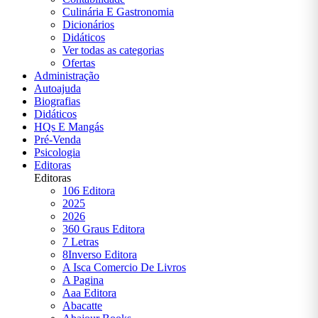
RELIGIÃO
Culinária E Gastronomia
| |PRÉ-
Dicionários
VENDA
Didáticos
Ver todas as categorias
RELIGIÃO|
Ofertas
|PRÉ-
Administração
VENDA
Autoajuda
Biografias
Didáticos
SAÚDE
HQs E Mangás
FITNESS
Pré-Venda
E
Psicologia
ESTÉTICA
Editoras
Editoras
106 Editora
SIMON
2025
SINEK
2026
360 Graus Editora
SOCIOLOGIA
7 Letras
8Inverso Editora
A Isca Comercio De Livros
TESTE
A Pagina
Aaa Editora
Abacatte
VIAGEM