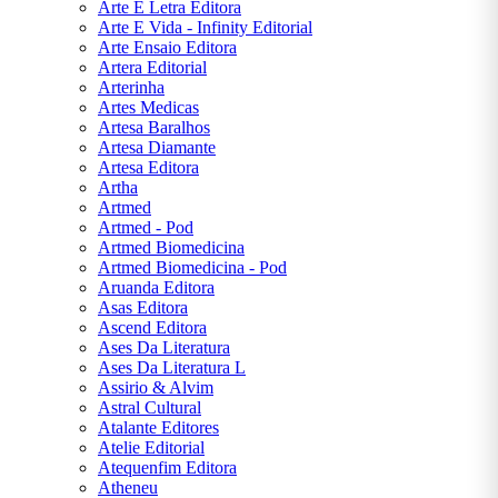
KAFKA
Arte E Letra Editora
Arte E Vida - Infinity Editorial
Arte Ensaio Editora
FREIDA
Artera Editorial
MCFADDEN
Arterinha
Artes Medicas
GEORGE
Artesa Baralhos
ORWELL
Artesa Diamante
Artesa Editora
Artha
GRACILIANO
Artmed
RAMOS
Artmed - Pod
Artmed Biomedicina
Artmed Biomedicina - Pod
GUIMARÃES
Aruanda Editora
ROSA
Asas Editora
Ascend Editora
H. G.
Ases Da Literatura
WELLS
Ases Da Literatura L
Assirio & Alvim
Astral Cultural
H. P.
Atalante Editores
LOVECRAFT
Atelie Editorial
Atequenfim Editora
Atheneu
J. K.