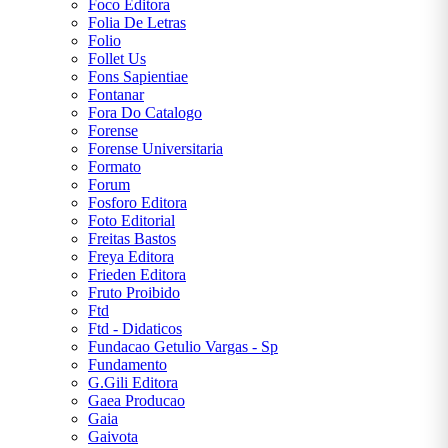
Foco Editora
Folia De Letras
Folio
Follet Us
Fons Sapientiae
Fontanar
Fora Do Catalogo
Forense
Forense Universitaria
Formato
Forum
Fosforo Editora
Foto Editorial
Freitas Bastos
Freya Editora
Frieden Editora
Fruto Proibido
Ftd
Ftd - Didaticos
Fundacao Getulio Vargas - Sp
Fundamento
G.Gili Editora
Gaea Producao
Gaia
Gaivota