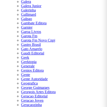
Galera
Galera Junior
Galerinha
Gallimard
Galpao
Gambate Editora
Garnier
Garoa Livros
Garota Fm
Garota Fm Novo Cnpj
Gastro Brasil
Gato Amarelo
Gaudi Editorial
Geek
Geektopia
Generale
Genios Editora
Gente
Gente Autoridade
Geografica
George Guimaraes
Georgois Artes Editora
Geracao Editorial
Geracao Joven
Geracaozinha