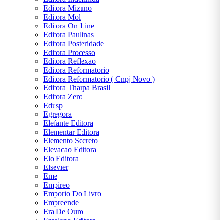
Editora Mizuno
Editora Mol
Editora On-Line
Editora Paulinas
Editora Posteridade
Editora Processo
Editora Reflexao
Editora Reformatorio
Editora Reformatorio ( Cnpj Novo )
Editora Tharpa Brasil
Editora Zero
Edusp
Egregora
Elefante Editora
Elementar Editora
Elemento Secreto
Elevacao Editora
Elo Editora
Elsevier
Eme
Empireo
Emporio Do Livro
Empreende
Era De Ouro