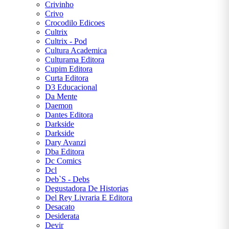
Crivinho
Crivo
Crocodilo Edicoes
Cultrix
Cultrix - Pod
Cultura Academica
Culturama Editora
Cupim Editora
Curta Editora
D3 Educacional
Da Mente
Daemon
Dantes Editora
Darkside
Darkside
Dary Avanzi
Dba Editora
Dc Comics
Dcl
Deb`S - Debs
Degustadora De Historias
Del Rey Livraria E Editora
Desacato
Desiderata
Devir