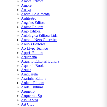
Amora Editora
DALE
Amore
CARNEGIE
Anaya
Andre De Almeida
Anfiteatro
DAN
Angelus Editora
BROWN
Anima Editora
Anjo Editora
Antofagica Editora Ltda
EÇA DE
Antonio Neto Guerreiro
QUEIRÓS
Anubis Editores
Ao Livro Tecnico
EDGAR
Appris Editora
ALLAN
Aquariana
POE
Aquario Editorial Editora
Aquaroli Books
Aquila
ÉRICO
Araquarela
VERÍSSIMO
Ararinha Editora
Ardane Editora
Arole Cultural
FIÓDOR
Arqueiro
DOSTOIÉVSKI
Arqueiro - Sp
Ars Et Vita
FRANZ
Art Club