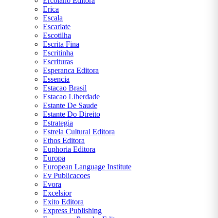
Ercolano Editora
Erica
Escala
Escarlate
Escotilha
Escrita Fina
Escritinha
Escrituras
Esperanca Editora
Essencia
Estacao Brasil
Estacao Liberdade
Estante De Saude
Estante Do Direito
Estrategia
Estrela Cultural Editora
Ethos Editora
Euphoria Editora
Europa
European Language Institute
Ev Publicacoes
Evora
Excelsior
Exito Editora
Express Publishing