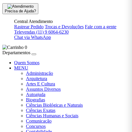
VENDA ,
ARTES E
Precisa de Ajuda?
CULTURA
Central Atendimento
PRÉ-VENDA ,
Rastrear Pedido
Trocas e Devoluções
Fale com a gente
AUTOAJUDA
Televendas
(11) 9 6064-6230
Chat via WhatsApp
PRÉ-
0
VENDA >
Departamentos
ARTES E
CULTURA
Quem Somos
MENU
Administração
PRÉ-
Arquitetura
VENDA ||
Artes E Cultura
ARTES E
Assuntos Diversos
CULTURA
Autoajuda
Biografias
PSICOLOGIA
Ciências Biológicas e Naturais
Ciências Exatas
Ciências Humanas e Sociais
RELIGIÃO
Comunicação
Concursos
Contabilidade