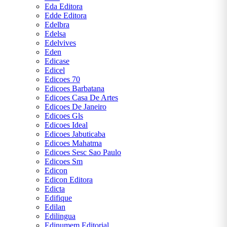
Eda Editora
Edde Editora
Edelbra
Edelsa
Edelvives
Eden
Edicase
Edicel
Edicoes 70
Edicoes Barbatana
Edicoes Casa De Artes
Edicoes De Janeiro
Edicoes Gls
Edicoes Ideal
Edicoes Jabuticaba
Edicoes Mahatma
Edicoes Sesc Sao Paulo
Edicoes Sm
Edicon
Edicon Editora
Edicta
Edifique
Edilan
Edilingua
Edinumem Editorial