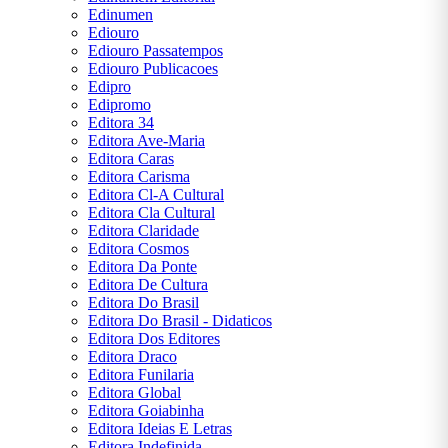
Edinumen
Ediouro
Ediouro Passatempos
Ediouro Publicacoes
Edipro
Edipromo
Editora 34
Editora Ave-Maria
Editora Caras
Editora Carisma
Editora Cl-A Cultural
Editora Cla Cultural
Editora Claridade
Editora Cosmos
Editora Da Ponte
Editora De Cultura
Editora Do Brasil
Editora Do Brasil - Didaticos
Editora Dos Editores
Editora Draco
Editora Funilaria
Editora Global
Editora Goiabinha
Editora Ideias E Letras
Editora Indefinida