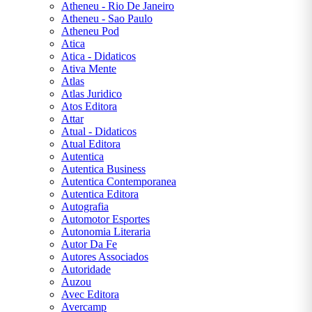
Atheneu - Rio De Janeiro
ROWLING
Atheneu - Sao Paulo
Atheneu Pod
J. R. R.
Atica
TOLKIEN
Atica - Didaticos
Ativa Mente
Atlas
JAMES
Atlas Juridico
CLEAR
Atos Editora
Attar
Atual - Didaticos
JANE
Atual Editora
AUSTEN
Autentica
Autentica Business
JORGE
Autentica Contemporanea
AMADO
Autentica Editora
Autografia
Automotor Esportes
JOSÉ DE
Autonomia Literaria
ALENCAR
Autor Da Fe
Autores Associados
Autoridade
JOSÉ
Auzou
SARAMAGO
Avec Editora
Avercamp