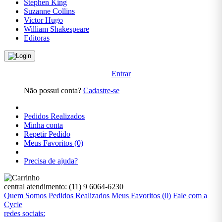
Stephen King
MANGÁS
Suzanne Collins
Victor Hugo
William Shakespeare
INFANTIL
Editoras
INFORMÁTICA
E
TECNOLOGIA
Entrar
Não possui conta?
Cadastre-se
JOGOS E
PASSATEMPOS
Pedidos Realizados
Minha conta
JORDAN
Repetir Pedido
PETERSON
Meus Favoritos (0)
Precisa de ajuda?
LEON
TOLSTÓI
central atendimento:
(11) 9 6064-6230
LITERATURA
Quem Somos
Pedidos Realizados
Meus Favoritos (0)
Fale com a
Cycle
redes sociais:
LITERATURA