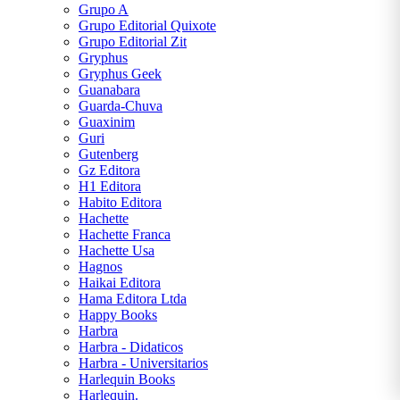
Grupo A
Grupo Editorial Quixote
Grupo Editorial Zit
Gryphus
Gryphus Geek
Guanabara
Guarda-Chuva
Guaxinim
Guri
Gutenberg
Gz Editora
H1 Editora
Habito Editora
Hachette
Hachette Franca
Hachette Usa
Hagnos
Haikai Editora
Hama Editora Ltda
Happy Books
Harbra
Harbra - Didaticos
Harbra - Universitarios
Harlequin Books
Harlequin.