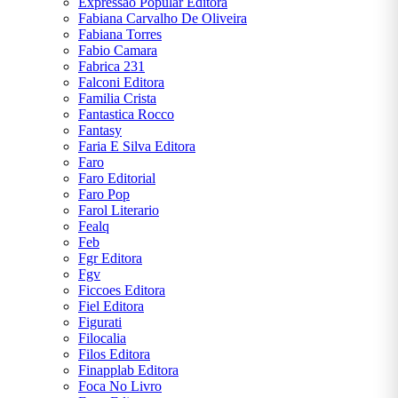
Expressao Popular Editora
Fabiana Carvalho De Oliveira
Fabiana Torres
Fabio Camara
Fabrica 231
Falconi Editora
Familia Crista
Fantastica Rocco
Fantasy
Faria E Silva Editora
Faro
Faro Editorial
Faro Pop
Farol Literario
Fealq
Feb
Fgr Editora
Fgv
Ficcoes Editora
Fiel Editora
Figurati
Filocalia
Filos Editora
Finapplab Editora
Foca No Livro