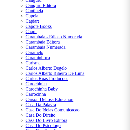
Canguru
Canguru Editora
Cantinela
Capela
Capiart
Capote Books
Caqui
Carambaia - Edicao Numerada
Carambaia Editora
Carambaia Numerada
Caramelo
Caraminhoca
Carisma
Carlos Alberto Degelo
Carlos Alberto Ribeiro De Lima
Carlos Ruas Producoes
Carochinha
Carochinha Baby
Carrocinha
Carson Dellosa Education
Casa Da Palavra
Casa De Ideias Comunicacao
Casa Do Direito
Casa Do Livro Editora
Casa Do Psicologo