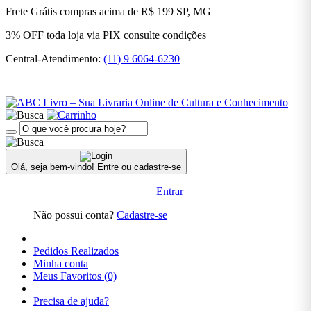
BRASILEIRA
Frete Grátis
compras acima de R$ 199
SP, MG
3% OFF
toda loja via PIX
consulte condições
LITERATURA
ESTRANGEIRA
Central-Atendimento:
(11) 9 6064-6230
LITERATURA
INFANTIL
LITERATURA
INFANTO
JUVENIL
Olá, seja bem-vindo!
Entre ou cadastre-se
MEDICINA
Entrar
Não possui conta?
Cadastre-se
POLÍTICA
Pedidos Realizados
PRÉ-
Minha conta
VENDA
Meus Favoritos (0)
PRÉ-
Precisa de ajuda?