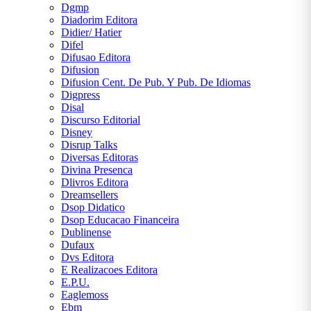
Dgmp
Diadorim Editora
Didier/ Hatier
Difel
Difusao Editora
Difusion
Difusion Cent. De Pub. Y Pub. De Idiomas
Digpress
Disal
Discurso Editorial
Disney
Disrup Talks
Diversas Editoras
Divina Presenca
Dlivros Editora
Dreamsellers
Dsop Didatico
Dsop Educacao Financeira
Dublinense
Dufaux
Dvs Editora
E Realizacoes Editora
E.P.U.
Eaglemoss
Ebm