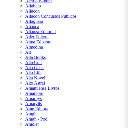
Aletria Editora
Alfabeto
C. S.
Alfacon
LEWIS
Alfacon Concursos Publicos
Alfaguara
Alianca
CARLOS
Alianza Editorial
DRUMMOND
Aller Editora
DE
Alma Edizioni
ANDRADE
Almedina
Alt
Alta Books
CECÍLIA
Alta Cult
MEIRELES
Alta Geek
Alta Life
CLARICE
Alta Novel
LISPECTOR
Alto Astral
Amanuense Livros
Amarcord
COLLEEN
Amarilys
HOOVER
Amarylis
Ame Editora
Amgh
CONCEIÇÃO
Amgh - Pod
EVARISTO
Amoler