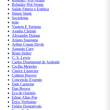
Religião | |Pré-Venda
CONCURSOS
Religião| |Pré-Venda
Saúde Fitness e Estética
Simon Sinek
CONTABILIDADE
Sociologia
teste
CULINÁRIA E
Viagem E Turismo
GASTRONOMIA
Agatha Christie
Alexandre Dumas
Ariano Suassuna
DICIONÁRIOS
Arthur Conan Doyle
Augusto Cury
Bram Stoker
DIDÁTICOS
C. S. Lewis
Carlos Drummond de Andrade
DIREITO
Cecília Meireles
Clarice Lispector
Colleen Hoover
ECONOMIA
Conceição Evaristo
Dale Carnegie
Dan Brown
EDUCAÇÃO
Eça de Queirós
Edgar Allan Poe
ENGENHARIA
Érico Veríssimo
Fiódor Dostoiévski