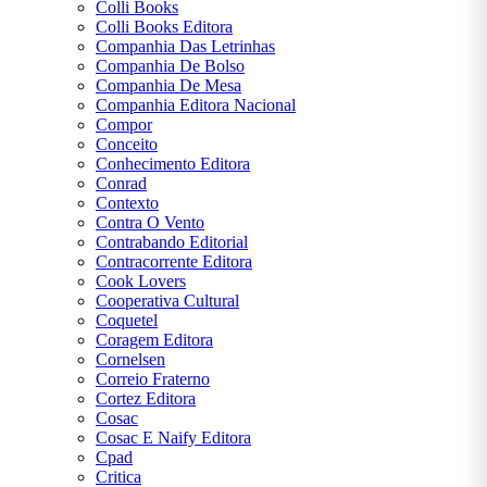
Colli Books
Colli Books Editora
Companhia Das Letrinhas
Companhia De Bolso
Companhia De Mesa
Companhia Editora Nacional
Compor
Conceito
Conhecimento Editora
Conrad
Contexto
Contra O Vento
Contrabando Editorial
Contracorrente Editora
Cook Lovers
Cooperativa Cultural
Coquetel
Coragem Editora
Cornelsen
Correio Fraterno
Cortez Editora
Cosac
Cosac E Naify Editora
Cpad
Critica