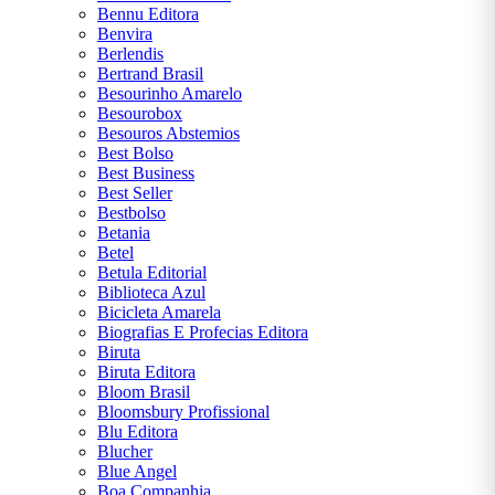
Bennu Editora
OSCAR
Benvira
WILDE
Berlendis
Bertrand Brasil
Besourinho Amarelo
PAULO
Besourobox
COELHO
Besouros Abstemios
Best Bolso
RICK
Best Business
RIORDAN
Best Seller
Bestbolso
Betania
ROBERT
Betel
T.
Betula Editorial
KIYOSAKI
Biblioteca Azul
Bicicleta Amarela
Biografias E Profecias Editora
STEPHEN
Biruta
KING
Biruta Editora
Bloom Brasil
SUZANNE
Bloomsbury Profissional
COLLINS
Blu Editora
Blucher
Blue Angel
VICTOR
Boa Companhia