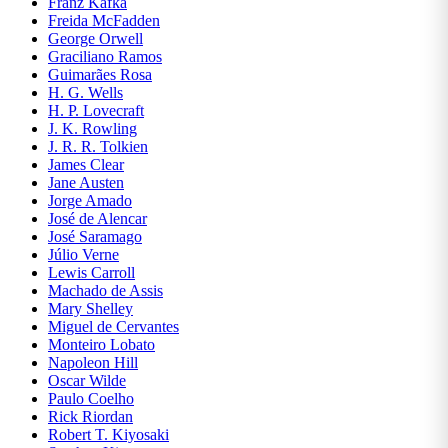
Franz Kafka
ENSINO
Freida McFadden
DE
George Orwell
LÍNGUAS
Graciliano Ramos
Guimarães Rosa
ESOTERISMO
H. G. Wells
H. P. Lovecraft
J. K. Rowling
ESPORTES
J. R. R. Tolkien
E LAZER
James Clear
Jane Austen
Jorge Amado
FICÇÃO
José de Alencar
José Saramago
FILOSOFIA
Júlio Verne
Lewis Carroll
Machado de Assis
FINANÇAS
Mary Shelley
Miguel de Cervantes
Monteiro Lobato
GEOGRAFIA
Napoleon Hill
Oscar Wilde
HISTÓRIA
Paulo Coelho
Rick Riordan
Robert T. Kiyosaki
HQS E