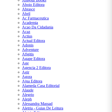
Abajour Books
E
Aboio Editora
TURISMO
Abrasce
Abril
AGATHA
Ac Farmaceutica
CHRISTIE
Academia
Acao Da Cidadania
Acaz
ALEXANDRE
Actius
DUMAS
Actual Editora
Adonis
Adventure
ARIANO
Afigitis
SUASSUNA
Agape Editora
Age
ARTHUR
Agencia 2 Editora
CONAN
Agir
DOYLE
Agora
Ajna Editora
Alameda Casa Editorial
AUGUSTO
Alaude
CURY
Alegrio
Aleph
Alessandra Massad
BRAM
Aletria - Guias De Leitura
STOKER