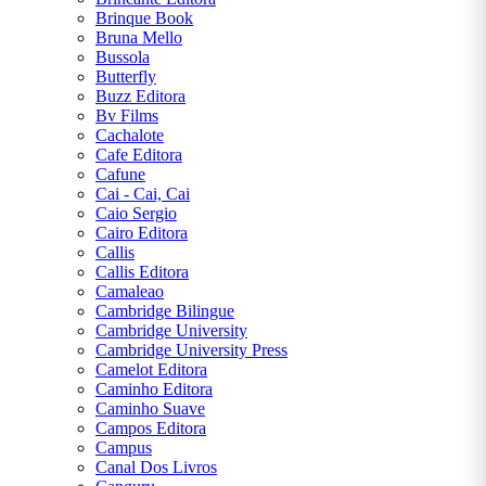
uma
Brinque Book
mensagem
Bruna Mello
Bussola
Butterfly
Buzz Editora
Bv Films
Cachalote
Cafe Editora
Cafune
Cai - Cai, Cai
Caio Sergio
Cairo Editora
Callis
Callis Editora
Camaleao
Cambridge Bilingue
Cambridge University
Cambridge University Press
Camelot Editora
Caminho Editora
Caminho Suave
Campos Editora
Campus
Canal Dos Livros