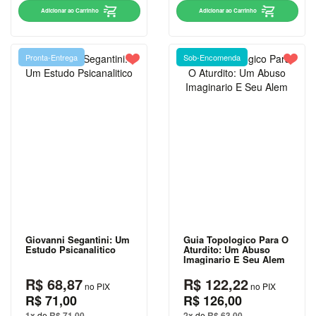
Adicionar ao Carrinho
Adicionar ao Carrinho
MIGUEL DE
CERVANTES
Pronta-Entrega
Sob-Encomenda
MONTEIRO
LOBATO
NAPOLEON
HILL
OSCAR
WILDE
PAULO
COELHO
RICK
Giovanni Segantini: Um
Guia Topologico Para O
RIORDAN
Estudo Psicanalitico
Aturdito: Um Abuso
Imaginario E Seu Alem
ROBERT
R$ 68,87
R$ 122,22
no PIX
no PIX
T.
R$ 71,00
R$ 126,00
KIYOSAKI
1x
de
R$ 71,00
2x
de
R$ 63,00