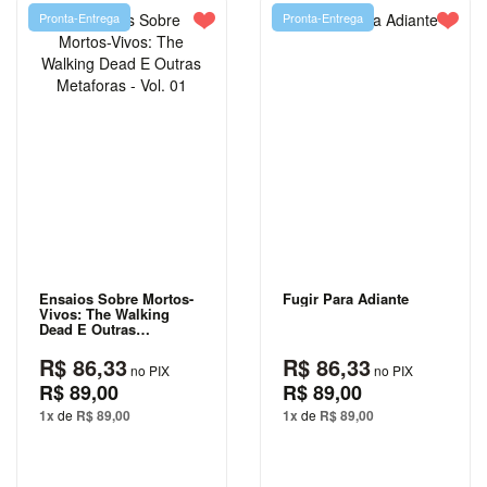
JANE
Pronta-Entrega
Pronta-Entrega
AUSTEN
JORGE
AMADO
JOSÉ DE
ALENCAR
JOSÉ
SARAMAGO
JÚLIO
VERNE
Ensaios Sobre Mortos-
Fugir Para Adiante
Vivos: The Walking
Dead E Outras
LEWIS
Metaforas - Vol. 01
CARROLL
R$ 86,33
R$ 86,33
no PIX
no PIX
R$ 89,00
R$ 89,00
MACHADO
1x
de
R$ 89,00
1x
de
R$ 89,00
DE ASSIS
MARY
SHELLEY