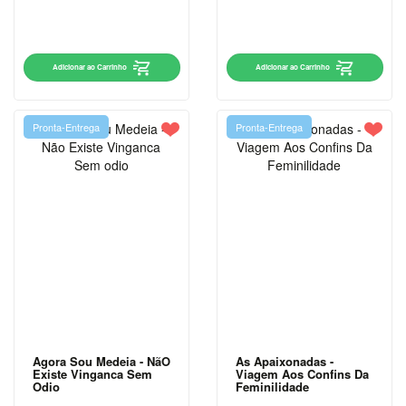
VENDA
PRÉ-
VENDA ,
Adicionar ao Carrinho
Adicionar ao Carrinho
ARTES E
CULTURA
PRÉ-VENDA
Pronta-Entrega
Pronta-Entrega
,
AUTOAJUDA
PRÉ-
VENDA >
ARTES E
CULTURA
PRÉ-
VENDA ||
ARTES E
CULTURA
Agora Sou Medeia - NãO
As Apaixonadas -
Existe Vinganca Sem
Viagem Aos Confins Da
PSICOLOGIA
Odio
Feminilidade