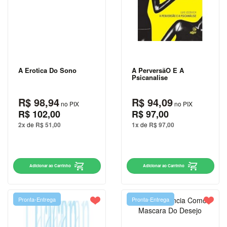
BIOGRAFIAS
CIÊNCIAS
BIOLÓGICAS
E NATURAIS
CIÊNCIAS
A Erotica Do Sono
A PerversãO E A
EXATAS
Psicanalise
CIÊNCIAS
R$ 98,94
R$ 94,09
HUMANAS
no PIX
no PIX
R$ 102,00
R$ 97,00
E SOCIAIS
2x
de
R$ 51,00
1x
de
R$ 97,00
COMUNICAÇÃO
CONCURSOS
Adicionar ao Carrinho
Adicionar ao Carrinho
CONTABILIDADE
CULINÁRIA E
Pronta-Entrega
Pronta-Entrega
GASTRONOMIA
DICIONÁRIOS