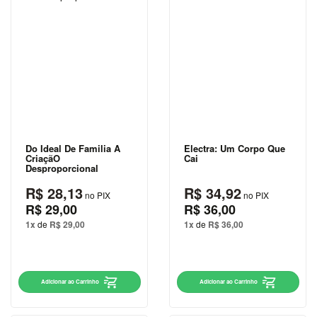
ORWELL
GRACILIANO
RAMOS
GUIMARÃES
ROSA
H. G.
WELLS
Do Ideal De Familia A
Electra: Um Corpo Que
H. P.
CriaçãO
Cai
Desproporcional
LOVECRAFT
R$ 28,13
R$ 34,92
no PIX
no PIX
J. K.
R$ 29,00
R$ 36,00
ROWLING
1x
de
R$ 29,00
1x
de
R$ 36,00
J. R. R.
TOLKIEN
JAMES
Adicionar ao Carrinho
Adicionar ao Carrinho
CLEAR