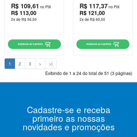
Chat
R$ 109,61
R$ 117,37
no PIX
no PIX
WhatsApp
R$ 113,00
R$ 121,00
2x
de
R$ 56,50
2x
de
R$ 60,50
Envie-
nos uma
mensagem
Adicionar ao Carrinho
Adicionar ao Carrinho
1
2
3
>
>|
Exibindo de 1 a 24 do total de 51 (3 páginas)
Cadastre-se e receba
primeiro as nossas
novidades e promoções