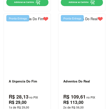
Adicionar ao Carrinho
Adicionar ao Carrinho
TOLSTÓI
LITERATURA
Pronta-Entrega
Pronta-Entrega
LITERATURA
BRASILEIRA
LITERATURA
ESTRANGEIRA
LITERATURA
INFANTIL
LITERATURA
INFANTO
JUVENIL
A Urgencia Do Fim
Adventos Do Real
MEDICINA
POLÍTICA
R$ 28,13
R$ 109,61
no PIX
no PIX
R$ 29,00
R$ 113,00
PRÉ-
1x
de
R$ 29,00
2x
de
R$ 56,50