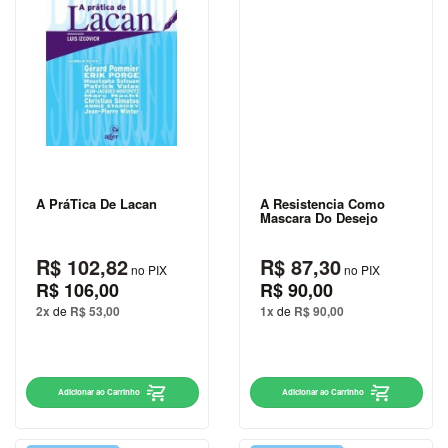
DIDÁTICOS
DIREITO
ECONOMIA
EDUCAÇÃO
ENGENHARIA
A PráTica De Lacan
A Resistencia Como
Mascara Do Desejo
ENSINO
DE
R$ 102,82
R$ 87,30
LÍNGUAS
no PIX
no PIX
R$ 106,00
R$ 90,00
ESOTERISMO
2x
de
R$ 53,00
1x
de
R$ 90,00
ESPORTES
E LAZER
Adicionar ao Carrinho
Adicionar ao Carrinho
FICÇÃO
FILOSOFIA