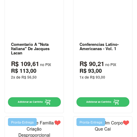
DAN
BROWN
EÇA DE
QUEIRÓS
EDGAR
ALLAN
Comentario A "Nota
Conferencias Latino-
Italiana" De Jacques
Americanas - Vol. 1
POE
Lacan
ÉRICO
R$ 109,61
R$ 90,21
no PIX
no PIX
VERÍSSIMO
R$ 113,00
R$ 93,00
2x
de
R$ 56,50
1x
de
R$ 93,00
FIÓDOR
DOSTOIÉVSKI
FRANZ
KAFKA
Adicionar ao Carrinho
Adicionar ao Carrinho
FREIDA
MCFADDEN
Pronta-Entrega
Pronta-Entrega
GEORGE