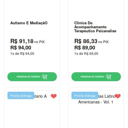
LEWIS
CARLOS
DRUMMOND
Autismo E MediaçãO
Clinica Do
Acompanhamento
DE
Terapeutico Psicanalise
ANDRADE
R$ 91,18
R$ 86,33
no PIX
no PIX
CECÍLIA
R$ 94,00
R$ 89,00
MEIRELES
1x
de
R$ 94,00
1x
de
R$ 89,00
CLARICE
LISPECTOR
Adicionar ao Carrinho
Adicionar ao Carrinho
COLLEEN
HOOVER
CONCEIÇÃO
Pronta-Entrega
Pronta-Entrega
EVARISTO
DALE
CARNEGIE