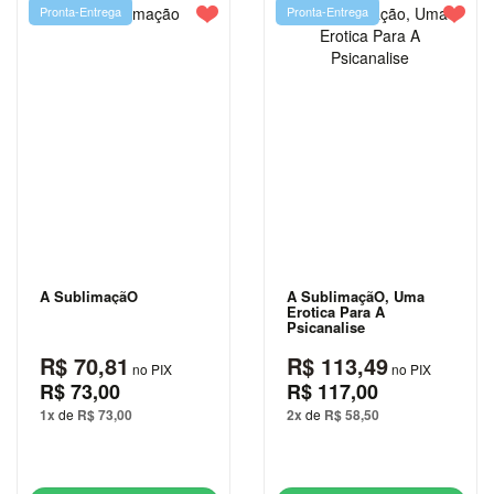
Pronta-Entrega
Pronta-Entrega
FINANÇAS
GEOGRAFIA
HISTÓRIA
HQS E
MANGÁS
INFANTIL
INFORMÁTICA
E
A SublimaçãO
A SublimaçãO, Uma
Erotica Para A
TECNOLOGIA
Psicanalise
JOGOS E
R$ 70,81
R$ 113,49
no PIX
no PIX
PASSATEMPOS
R$ 73,00
R$ 117,00
1x
de
R$ 73,00
2x
de
R$ 58,50
JORDAN
PETERSON
LEON