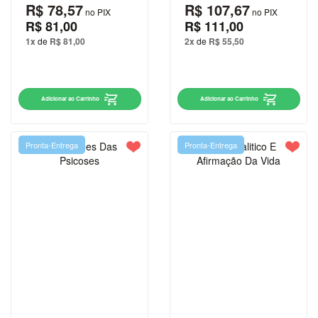
RELIGIÃO
R$ 78,57
R$ 107,67
no PIX
no PIX
R$ 81,00
R$ 111,00
RELIGIÃO
1x
de
R$ 81,00
2x
de
R$ 55,50
| |PRÉ-
VENDA
RELIGIÃO|
Adicionar ao Carrinho
Adicionar ao Carrinho
|PRÉ-
VENDA
SAÚDE
Pronta-Entrega
Pronta-Entrega
FITNESS
E
ESTÉTICA
SIMON
SINEK
SOCIOLOGIA
TESTE
VIAGEM