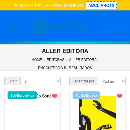
🎁 GANHE 10% OFF COM O CUPOM:
ABCLIVRO10
Entrar
Cadastrar
ALLER EDITORA
INÍCIO
.
.
HOME
EDITORAS
ALLER EDITORA
ADMINISTRAÇÃO
ENCONTRADO
51
RESULTADOS
ARQUITETURA
Exibir:
Organizar por:
ARTES E
CULTURA
Sob-Encomenda
Pronta-Entrega
ASSUNTOS
DIVERSOS
AUTOAJUDA