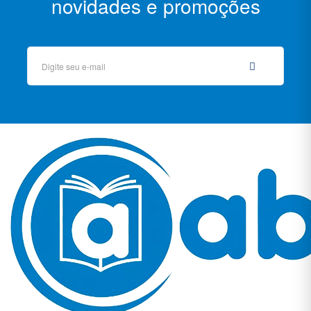
novidades e promoções
Assuntos
Diversos,
Paulo
Coelho
Autoajuda
Autoajuda,
Dale
Carnegie
Biografias
Ciências
Biológicas
e
Naturais
Ciências
Exatas
Ciências
Exatas,
Stephen