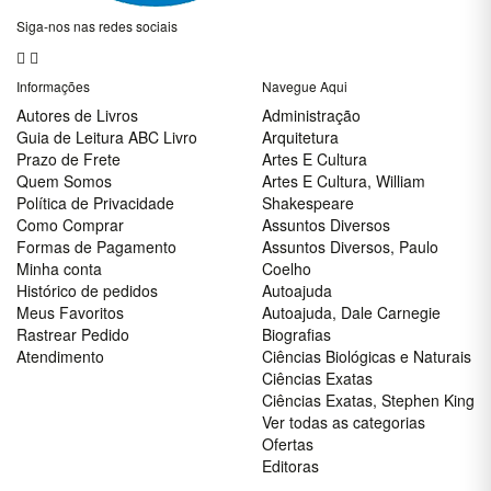
King
Siga-nos nas redes sociais
Ciências
Humanas
Informações
Navegue Aqui
e Sociais
Autores de Livros
Administração
Comunicação
Guia de Leitura ABC Livro
Arquitetura
Prazo de Frete
Artes E Cultura
Concursos
Quem Somos
Artes E Cultura, William
Política de Privacidade
Shakespeare
Contabilidade
Como Comprar
Assuntos Diversos
Culinária E
Formas de Pagamento
Assuntos Diversos, Paulo
Gastronomia
Minha conta
Coelho
Histórico de pedidos
Autoajuda
Dicionários
Meus Favoritos
Autoajuda, Dale Carnegie
Rastrear Pedido
Biografias
Didáticos
Atendimento
Ciências Biológicas e Naturais
Direito
Ciências Exatas
Ciências Exatas, Stephen King
Direito
Ver todas as categorias
, teste
Ofertas
, Pré-
Editoras
Venda