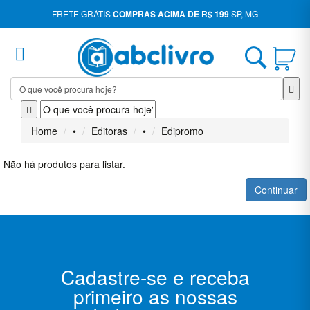
FRETE GRÁTIS
COMPRAS ACIMA DE R$ 199
SP, MG
Entrar
Cadastrar
Início
Home
•
Editoras
•
Edipromo
Administração
Não há produtos para listar.
Arquitetura
Continuar
Artes E
Cultura
Artes E
Cultura,
William
Cadastre-se e receba
Shakespeare
primeiro as nossas
Assuntos
Diversos