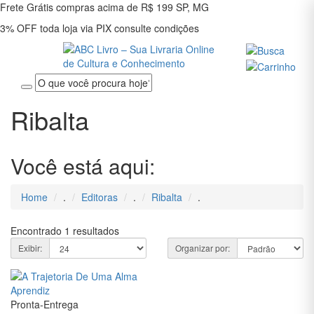
Frete Grátis
compras acima de R$ 199
SP, MG
3% OFF
toda loja via PIX
consulte condições
Entrar
Ribalta
Cadastrar
INÍCIO
Você está aqui:
ADMINISTRAÇÃO
Home
.
Editoras
.
Ribalta
.
ARQUITETURA
Encontrado
1
resultados
ARTES E
Exibir:
Organizar por:
CULTURA
ASSUNTOS
DIVERSOS
Pronta-Entrega