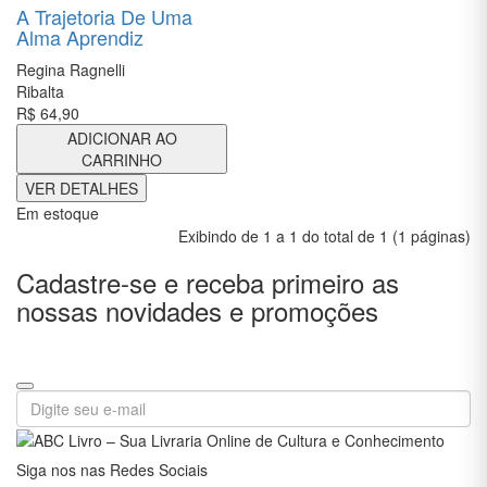
AUTOAJUDA
A Trajetoria De Uma
Alma Aprendiz
BIOGRAFIAS
Regina Ragnelli
Ribalta
CIÊNCIAS
R$ 64,90
BIOLÓGICAS
E NATURAIS
ADICIONAR AO
CARRINHO
CIÊNCIAS
VER DETALHES
EXATAS
Em estoque
Exibindo de 1 a 1 do total de 1 (1 páginas)
CIÊNCIAS
HUMANAS
Cadastre-se e receba primeiro as
E SOCIAIS
nossas novidades e promoções
COMUNICAÇÃO
CONCURSOS
CONTABILIDADE
CULINÁRIA E
Siga nos nas Redes Sociais
GASTRONOMIA