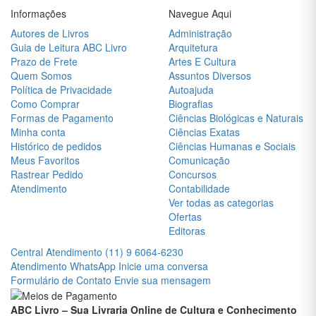
Informações
Navegue Aqui
DICIONÁRIOS
Autores de Livros
Administração
Guia de Leitura ABC Livro
Arquitetura
DIDÁTICOS
Prazo de Frete
Artes E Cultura
Quem Somos
Assuntos Diversos
DIREITO
Política de Privacidade
Autoajuda
ECONOMIA
Como Comprar
Biografias
Formas de Pagamento
Ciências Biológicas e Naturais
EDUCAÇÃO
Minha conta
Ciências Exatas
Histórico de pedidos
Ciências Humanas e Sociais
ENGENHARIA
Meus Favoritos
Comunicação
Rastrear Pedido
Concursos
ENSINO
Atendimento
Contabilidade
DE
Ver todas as categorias
LÍNGUAS
Ofertas
Editoras
ESOTERISMO
Central Atendimento
(11) 9 6064-6230
Atendimento WhatsApp
Inicie uma conversa
ESPORTES
Formulário de Contato
Envie sua mensagem
E LAZER
ABC Livro – Sua Livraria Online de Cultura e Conhecimento
FICÇÃO