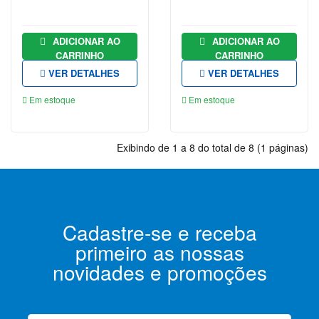
RELIGIÃO
RELIGIÃO
ADICIONAR AO
ADICIONAR AO
| |PRÉ-
CARRINHO
CARRINHO
VENDA
VER DETALHES
VER DETALHES
RELIGIÃO|
Em estoque
Em estoque
|PRÉ-
VENDA
SAÚDE
Exibindo de 1 a 8 do total de 8 (1 páginas)
FITNESS
E
ESTÉTICA
SIMON
Cadastre-se e receba
SINEK
primeiro as nossas
SOCIOLOGIA
novidades e promoções
TESTE
VIAGEM