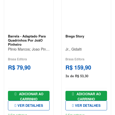
BIOGRAFIAS
CIÊNCIAS
BIOLÓGICAS
E NATURAIS
CIÊNCIAS
Barrela - Adaptado Para
Brega Story
EXATAS
Quadrinhos Por JoãO
Pinheiro
CIÊNCIAS
Plinio Marcos; Joao Pinheiro
Jr., Gidalti
HUMANAS
E SOCIAIS
Brasa Editora
Brasa Editora
R$ 79,90
R$ 159,90
COMUNICAÇÃO
3x de R$ 53,30
CONCURSOS
CONTABILIDADE
ADICIONAR AO
ADICIONAR AO
CULINÁRIA E
CARRINHO
CARRINHO
GASTRONOMIA
VER DETALHES
VER DETALHES
DICIONÁRIOS
Em estoque
Em estoque