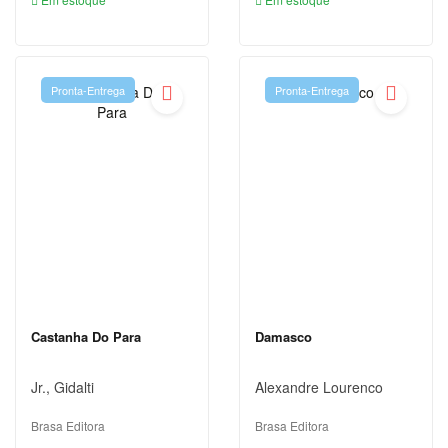
DIDÁTICOS
DIREITO
Pronta-Entrega
Pronta-Entrega
ECONOMIA
EDUCAÇÃO
ENGENHARIA
ENSINO
DE
LÍNGUAS
ESOTERISMO
Castanha Do Para
Damasco
ESPORTES
E LAZER
Jr., Gidalti
Alexandre Lourenco
FICÇÃO
Brasa Editora
Brasa Editora
FILOSOFIA