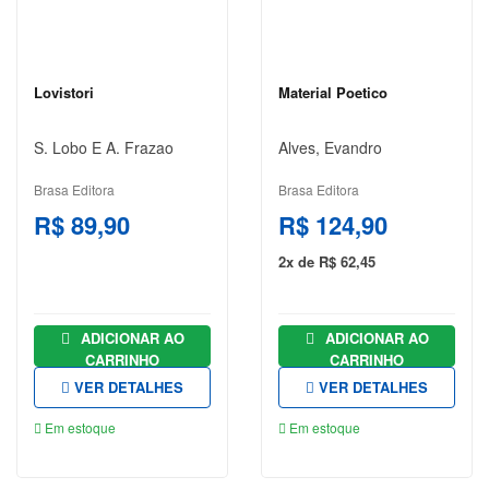
TOLSTÓI
LITERATURA
Lovistori
Material Poetico
LITERATURA
BRASILEIRA
S. Lobo E A. Frazao
Alves, Evandro
LITERATURA
ESTRANGEIRA
Brasa Editora
Brasa Editora
R$ 89,90
R$ 124,90
LITERATURA
INFANTIL
2x de R$ 62,45
LITERATURA
INFANTO
ADICIONAR AO
ADICIONAR AO
JUVENIL
CARRINHO
CARRINHO
MEDICINA
VER DETALHES
VER DETALHES
POLÍTICA
Em estoque
Em estoque
PRÉ-