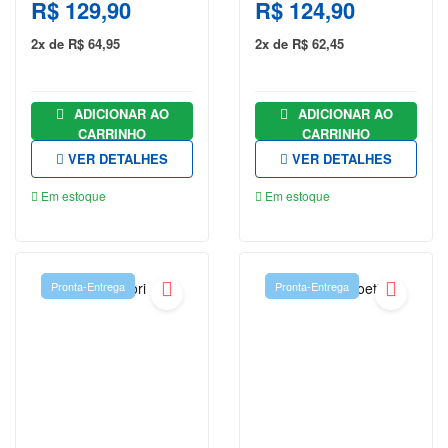
R$ 129,90
R$ 124,90
FINANÇAS
2x de R$ 64,95
2x de R$ 62,45
GEOGRAFIA
HISTÓRIA
ADICIONAR AO
ADICIONAR AO
CARRINHO
CARRINHO
HQS E
VER DETALHES
VER DETALHES
MANGÁS
Em estoque
Em estoque
INFANTIL
INFORMÁTICA
E
TECNOLOGIA
Pronta-Entrega
Pronta-Entrega
JOGOS E
PASSATEMPOS
JORDAN
PETERSON
LEON