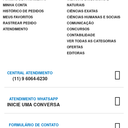
LEWIS
MINHA CONTA
NATURAIS
HISTÓRICO DE PEDIDOS
CIÊNCIAS EXATAS
CARLOS
MEUS FAVORITOS
CIÊNCIAS HUMANAS E SOCIAIS
DRUMMOND
RASTREAR PEDIDO
COMUNICAÇÃO
DE
ATENDIMENTO
CONCURSOS
ANDRADE
CONTABILIDADE
VER TODAS AS CATEGORIAS
CECÍLIA
OFERTAS
MEIRELES
EDITORAS
CLARICE
LISPECTOR
CENTRAL ATENDIMENTO
COLLEEN
(11) 9 6064-6230
HOOVER
CONCEIÇÃO
ATENDIMENTO WHATSAPP
EVARISTO
INICIE UMA CONVERSA
DALE
CARNEGIE
FORMULÁRIO DE CONTATO