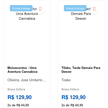
VENDA
Pronta-Entrega
Pronta-Entrega
PRÉ-
VENDA ,
ARTES E
CULTURA
PRÉ-VENDA
,
AUTOAJUDA
PRÉ-
VENDA >
ARTES E
CULTURA
Moluscontos - Uma
T0sko, Tarde Demais Para
Aventura Cannabica
Desver
PRÉ-
Oliveira, Jose Umberto Cinelli Lobo De
Tosko
VENDA ||
ARTES E
Brasa Editora
Brasa Editora
CULTURA
R$ 129,90
R$ 129,90
PSICOLOGIA
2x de R$ 64,95
2x de R$ 64,95