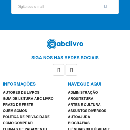
E
TURISMO
AGATHA
CHRISTIE
ALEXANDRE
DUMAS
ARIANO
SIGA NOS NAS REDES SOCIAIS
SUASSUNA
ARTHUR
CONAN
DOYLE
INFORMAÇÕES
NAVEGUE AQUI
AUTORES DE LIVROS
ADMINISTRAÇÃO
AUGUSTO
GUIA DE LEITURA ABC LIVRO
ARQUITETURA
CURY
PRAZO DE FRETE
ARTES E CULTURA
QUEM SOMOS
ASSUNTOS DIVERSOS
BRAM
POLÍTICA DE PRIVACIDADE
AUTOAJUDA
STOKER
COMO COMPRAR
BIOGRAFIAS
C. S.
FORMAS DE PAGAMENTO
CIÊNCIAS BIOLÓGICAS E