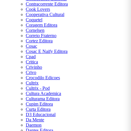
Contracorrente Editora
Cook Lovers
Cooperativa Cultural
Coquetel
Coragem Editora
Cornelsen
Correio Fraterno
Cortez Editora
Cosac
Cosac E Naify Editora
Cpad
Critica
Crivinho
Crivo
Crocodilo Edicoes
Cultrix
Cultrix - Pod
Cultura Academica
Culturama Editora
Cupim Editora
Curta Editora
D3 Educacional
Da Mente
Daemon
Dantes Editora