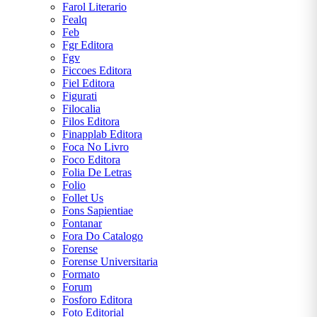
Farol Literario
Fealq
Feb
Fgr Editora
Fgv
Ficcoes Editora
Fiel Editora
Figurati
Filocalia
Filos Editora
Finapplab Editora
Foca No Livro
Foco Editora
Folia De Letras
Folio
Follet Us
Fons Sapientiae
Fontanar
Fora Do Catalogo
Forense
Forense Universitaria
Formato
Forum
Fosforo Editora
Foto Editorial