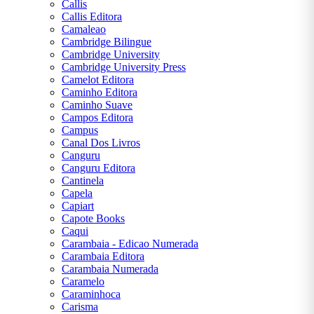
Callis
Lobato
Callis Editora
Camaleao
Napoleon
Cambridge Bilingue
Hill
Cambridge University
Cambridge University Press
Oscar
Camelot Editora
Wilde
Caminho Editora
Caminho Suave
Paulo
Campos Editora
Coelho
Campus
Canal Dos Livros
Rick
Canguru
Riordan
Canguru Editora
Robert
Cantinela
T.
Capela
Kiyosaki
Capiart
Capote Books
Stephen
Caqui
King
Carambaia - Edicao Numerada
Carambaia Editora
Suzanne
Carambaia Numerada
Collins
Caramelo
Caraminhoca
Victor
Carisma