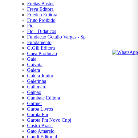
Freitas Bastos
Freya Editora
Frieden Editora
Fruto Proibido
Ftd
Ftd - Didaticos
Fundacao Getulio Vargas - Sp
Fundamento
G.Gili Editora
Gaea Producao
Gaia
Gaivota
Galera
Galera Junior
Galerinha
Gallimard
Galpao
Gambate Editora
Garnier
Garoa Livros
Garota Fm
Garota Fm Novo Cnpj
Gastro Brasil
Gato Amarelo
Gaudi Editorial