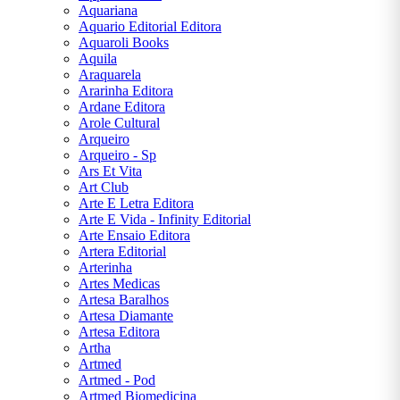
Psicologia
Aquariana
Aquario Editorial Editora
Religião
Aquaroli Books
Aquila
Religião
Araquarela
| |Pré-
Ararinha Editora
Venda
Ardane Editora
Arole Cultural
Religião|
Arqueiro
|Pré-
Arqueiro - Sp
Venda
Ars Et Vita
Art Club
Saúde
Arte E Letra Editora
Fitness
Arte E Vida - Infinity Editorial
e
Arte Ensaio Editora
Estética
Artera Editorial
Arterinha
Saúde
Artes Medicas
Fitness
Artesa Baralhos
e
Artesa Diamante
Estética,
Artesa Editora
Augusto
Artha
Cury
Artmed
Artmed - Pod
Simon
Artmed Biomedicina