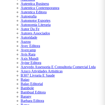
Autentica Business
Bram
Autentica Contemporanea
Stoker
Autentica Editora
C. S.
Autografia
Lewis
Automotor Esportes
Autonomia Literaria
Carlos
Autor Da Fe
Drummond
Autores Associados
de Andrade
Autoridade
Auzou
Cecília
Avec Editora
Meireles
Avercamp
Avis Rara
Clarice
Axis Mundi
Lispector
Ayine Editora
Azevedo Assessoria E Consultoria Comercial Ltda
Colleen
Azuco Atividades Artisiticas
Hoover
B307 Livraria E Saude
Baiao
Conceição
Balao Editorial
Evaristo
Bambole
Bambual Editora
Dale
Barany
Carnegie
Barbara Editora
Barca