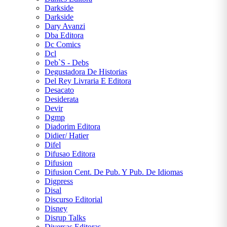
Darkside
Darkside
Dary Avanzi
Dba Editora
Dc Comics
Dcl
Deb`S - Debs
Degustadora De Historias
Del Rey Livraria E Editora
Desacato
Desiderata
Devir
Dgmp
Diadorim Editora
Didier/ Hatier
Difel
Difusao Editora
Difusion
Difusion Cent. De Pub. Y Pub. De Idiomas
Digpress
Disal
Discurso Editorial
Disney
Disrup Talks
Diversas Editoras