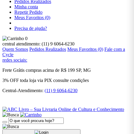
Orwell
Pedidos Realizados
Minha conta
Ficção,
Repetir Pedido
Graciliano
Meus Favoritos (0)
Ramos
Precisa de ajuda?
Ficção,
H. P.
0
Lovecraft
central atendimento:
(11) 9 6064-6230
Quem Somos
Pedidos Realizados
Meus Favoritos (0)
Fale com a
Ficção,
Cycle
Jane
redes sociais:
Austen
Frete Grátis
compras acima de R$ 199
SP, MG
Ficção,
Jorge
3% OFF
toda loja via PIX
consulte condições
Amado
Central-Atendimento:
(11) 9 6064-6230
Ficção,
José
Saramago
Ficção,
Leon
Tolstói