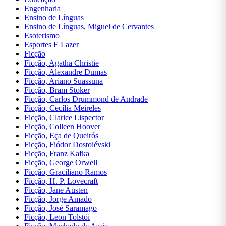
William
Engenharia
Shakespeare
Ensino de Línguas
Ensino de Línguas, Miguel de Cervantes
Assuntos
Esoterismo
Diversos
Esportes E Lazer
Ficção
Assuntos
Ficção, Agatha Christie
Diversos,
Ficção, Alexandre Dumas
Paulo
Ficção, Ariano Suassuna
Coelho
Ficção, Bram Stoker
Ficção, Carlos Drummond de Andrade
Autoajuda
Ficção, Cecília Meireles
Ficção, Clarice Lispector
Autoajuda,
Ficção, Colleen Hoover
Dale
Ficção, Eça de Queirós
Carnegie
Ficção, Fiódor Dostoiévski
Ficção, Franz Kafka
Biografias
Ficção, George Orwell
Ficção, Graciliano Ramos
Ciências
Ficção, H. P. Lovecraft
Biológicas
Ficção, Jane Austen
e Naturais
Ficção, Jorge Amado
Ficção, José Saramago
Ciências
Ficção, Leon Tolstói
Exatas