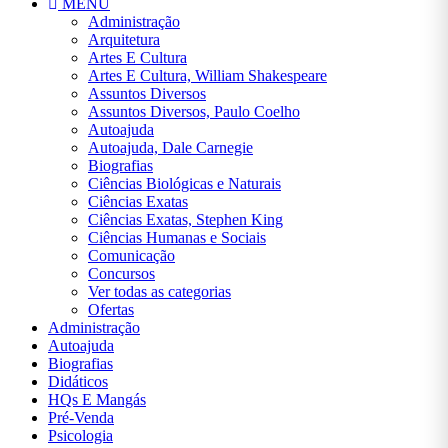
MENU
George
Administração
Orwell
Arquitetura
Artes E Cultura
Infantil
Artes E Cultura, William Shakespeare
Assuntos Diversos
Infantil,
Assuntos Diversos, Paulo Coelho
Leon
Autoajuda
Tolstói
Autoajuda, Dale Carnegie
Biografias
Infantil,
Ciências Biológicas e Naturais
Miguel
Ciências Exatas
de
Ciências Exatas, Stephen King
Cervantes
Ciências Humanas e Sociais
Comunicação
Infatil
Concursos
Ver todas as categorias
Informática
Ofertas
E
Administração
Tecnologia
Autoajuda
Jogos e
Biografias
Passatempos
Didáticos
HQs E Mangás
Jordan
Pré-Venda
Peterson
Psicologia