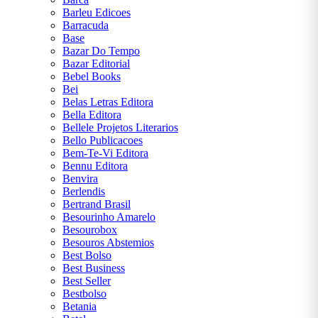
Dan
Barleu Edicoes
Brown
Barracuda
Base
Eça de
Bazar Do Tempo
Queirós
Bazar Editorial
Bebel Books
Edgar
Bei
Allan
Belas Letras Editora
Poe
Bella Editora
Bellele Projetos Literarios
Érico
Bello Publicacoes
Veríssimo
Bem-Te-Vi Editora
Bennu Editora
Fiódor
Benvira
Dostoiévski
Berlendis
Bertrand Brasil
Franz
Besourinho Amarelo
Kafka
Besourobox
Besouros Abstemios
Freida
Best Bolso
McFadden
Best Business
Best Seller
George
Bestbolso
Orwell
Betania