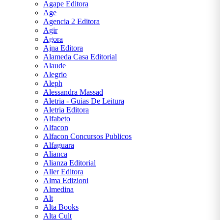
Agape Editora
Juvenil,
Age
Bram
Agencia 2 Editora
Stoker
Agir
Agora
Literatura
Ajna Editora
Infanto
Alameda Casa Editorial
Juvenil,
Alaude
Júlio
Alegrio
Verne
Aleph
Alessandra Massad
Literatura
Aletria - Guias De Leitura
Infanto
Aletria Editora
Juvenil,
Alfabeto
Machado
Alfacon
de Assis
Alfacon Concursos Publicos
Alfaguara
Literatura
Alianca
Infanto
Alianza Editorial
Juvenil,
Aller Editora
Suzanne
Alma Edizioni
Collins
Almedina
Alt
Literatura
Alta Books
Infanto
Alta Cult
Juvenil,