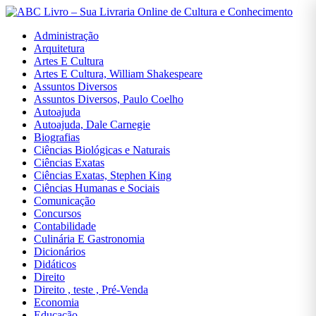
Administração
Arquitetura
Artes E Cultura
Artes E Cultura, William Shakespeare
Assuntos Diversos
Entrar
Assuntos Diversos, Paulo Coelho
Autoajuda
Autoajuda, Dale Carnegie
Cadastrar
Biografias
Ciências Biológicas e Naturais
Ciências Exatas
Início
Ciências Exatas, Stephen King
Ciências Humanas e Sociais
Administração
Comunicação
Concursos
Arquitetura
Contabilidade
Culinária E Gastronomia
Artes
Dicionários
E
Didáticos
Cultura
Direito
Direito , teste , Pré-Venda
Artes E
Economia
Cultura,
Educação