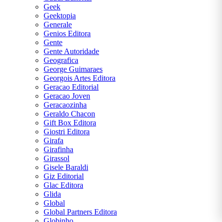
Geek
Geektopia
Generale
Genios Editora
Gente
Gente Autoridade
Geografica
George Guimaraes
Georgois Artes Editora
Geracao Editorial
Geracao Joven
Geracaozinha
Geraldo Chacon
Gift Box Editora
Giostri Editora
Girafa
Girafinha
Girassol
Gisele Baraldi
Giz Editorial
Glac Editora
Glida
Global
Global Partners Editora
Globinho