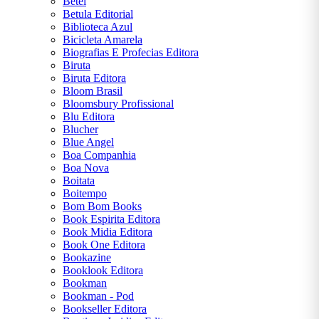
Betel
Graciliano
Betula Editorial
Ramos
Biblioteca Azul
Bicicleta Amarela
Guimarães
Biografias E Profecias Editora
Rosa
Biruta
Biruta Editora
H.
Bloom Brasil
G.
Bloomsbury Profissional
Wells
Blu Editora
H. P.
Blucher
Lovecraft
Blue Angel
Boa Companhia
J. K.
Boa Nova
Rowling
Boitata
Boitempo
J. R. R.
Bom Bom Books
Tolkien
Book Espirita Editora
Book Midia Editora
James
Book One Editora
Clear
Bookazine
Booklook Editora
Jane
Bookman
Austen
Bookman - Pod
Bookseller Editora
Jorge