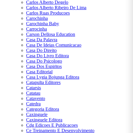
Hugo
Carlos Alberto Degelo
Carlos Alberto Ribeiro De Lima
William
Carlos Ruas Producoes
Shakespeare
Carochinha
Carochinha Baby
Carrocinha
Carson Dellosa Education
Casa Da Palavra
Casa De Ideias Comunicacao
Casa Do Direito
CENTRAL
Casa Do Livro Editora
Casa Do Psicologo
ATENDIMENTO
Casa Dos Espiritos
Casa Editorial
Casa Lygia Bojunga Editora
Catapulta Editores
(11) 9
Catarsis
6064-
Catatau
6230
Catavento
Catedra
Chat
Categoria Editora
WhatsApp
Caxinguele
Caxinguele Editora
Cdg Edicoes E Publicacoes
Envie-nos
Ce Treinamento E Desenvolvimento
uma