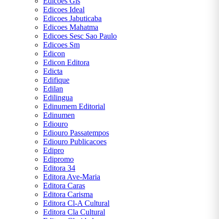
Edicoes Gls
Edicoes Ideal
Edicoes Jabuticaba
Edicoes Mahatma
Edicoes Sesc Sao Paulo
Edicoes Sm
Edicon
Edicon Editora
Edicta
Edifique
Edilan
Edilingua
Edinumem Editorial
Edinumen
Ediouro
Ediouro Passatempos
Ediouro Publicacoes
Edipro
Edipromo
Editora 34
Editora Ave-Maria
Editora Caras
Editora Carisma
Editora Cl-A Cultural
Editora Cla Cultural