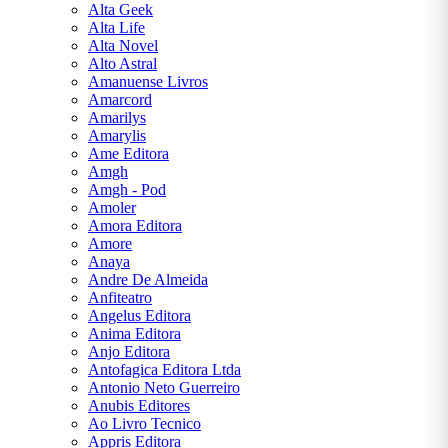
Alta Geek
William
Alta Life
Shakespeare
Alta Novel
Alto Astral
Medicina
Amanuense Livros
Amarcord
Política
Amarilys
Amarylis
Pré-
Ame Editora
Venda
Amgh
Amgh - Pod
Pré-
Amoler
Venda ,
Amora Editora
Artes e
Amore
Cultura
Anaya
Pré-Venda
Andre De Almeida
,
Anfiteatro
Autoajuda
Angelus Editora
Anima Editora
Pré-
Anjo Editora
Venda
Antofagica Editora Ltda
|| Artes
Antonio Neto Guerreiro
E
Anubis Editores
Cultura
Ao Livro Tecnico
Appris Editora