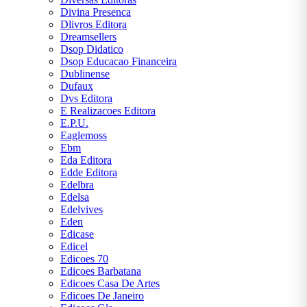
Divina Presenca
Dlivros Editora
Dreamsellers
Dsop Didatico
Dsop Educacao Financeira
Dublinense
Dufaux
Dvs Editora
E Realizacoes Editora
E.P.U.
Eaglemoss
Ebm
Eda Editora
Edde Editora
Edelbra
Edelsa
Edelvives
Eden
Edicase
Edicel
Edicoes 70
Edicoes Barbatana
Edicoes Casa De Artes
Edicoes De Janeiro