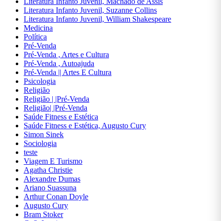
Literatura Infanto Juvenil, Machado de Assis
, teste
Literatura Infanto Juvenil, Suzanne Collins
, Pré-
Literatura Infanto Juvenil, William Shakespeare
Venda
Medicina
Política
Economia
Pré-Venda
Pré-Venda , Artes e Cultura
Educação
Pré-Venda , Autoajuda
Pré-Venda || Artes E Cultura
Engenharia
Psicologia
Religião
Ensino
Religião | |Pré-Venda
de
Religião| |Pré-Venda
Línguas
Saúde Fitness e Estética
Saúde Fitness e Estética, Augusto Cury
Ensino
Simon Sinek
de
Sociologia
Línguas,
teste
Miguel
Viagem E Turismo
de
Agatha Christie
Cervantes
Alexandre Dumas
Ariano Suassuna
Esoterismo
Arthur Conan Doyle
Augusto Cury
Esportes
Bram Stoker
E Lazer