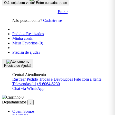
Olá, seja bem-vindo!
Entre ou cadastre-se
Ficção,
Machado
Entrar
de Assis
Não possui conta?
Cadastre-se
Ficção,
Mary
Shelley
Pedidos Realizados
Minha conta
Ficção,
Meus Favoritos (0)
Victor
Hugo
Precisa de ajuda?
Filosofia
Precisa de Ajuda?
Finanças
Central Atendimento
Geografia
Rastrear Pedido
Trocas e Devoluções
Fale com a gente
Televendas
(11) 9 6064-6230
História
Chat via WhatsApp
HQs E
0
Mangás
Departamentos
HQs E
Quem Somos
Mangás,