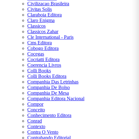
Civilizacao Brasileira
Civitas Solis
Claraboia Editora
Claro Enigma
Classicos
Classicos Zahar
Cle International - Paris
Cms Editora
Cobogo Editora
Cocegas
Cocriatti Editora
Coerencia Livros
Colli Books
Colli Books Editora
Companhia Das Letrinhas
Companhia De Bolso
Companhia De Mesa
Companhia Editora Nacional
Compor
Conceito
Conhecimento Editora
Conrad
Contexto
Contra O Vento
Contrabando Editorial