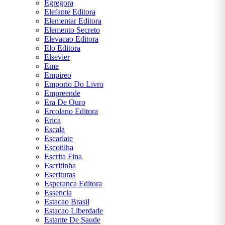
Egregora
Elefante Editora
Elementar Editora
Elemento Secreto
Elevacao Editora
Elo Editora
Elsevier
Eme
Empireo
Emporio Do Livro
Empreende
Era De Ouro
Ercolano Editora
Erica
Escala
Escarlate
Escotilha
Escrita Fina
Escritinha
Escrituras
Esperanca Editora
Essencia
Estacao Brasil
Estacao Liberdade
Estante De Saude