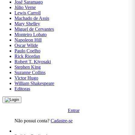
Cecília
José Saramago
Meireles
Júlio Verne
Lewis Carroll
Ficção,
Machado de Assis
Clarice
Mary Shelley
Lispector
Miguel de Cervantes
Monteiro Lobato
Ficção,
Napoleon Hill
Colleen
Oscar Wilde
Hoover
Paulo Coelho
Rick Riordan
Ficção,
Robert T. Kiyosaki
Eça de
Stephen King
Queirós
Suzanne Collins
Victor Hugo
Ficção,
William Shakespeare
Fiódor
Editoras
Dostoiévski
Ficção,
Franz
Entrar
Kafka
Não possui conta?
Cadastre-se
Ficção,
George