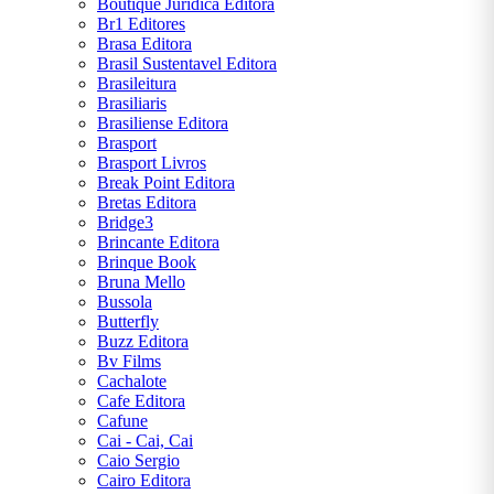
Boutique Juridica Editora
Amado
Br1 Editores
Brasa Editora
José de
Brasil Sustentavel Editora
Alencar
Brasileitura
Brasiliaris
José
Brasiliense Editora
Saramago
Brasport
Brasport Livros
Júlio
Break Point Editora
Verne
Bretas Editora
Bridge3
Lewis
Brincante Editora
Carroll
Brinque Book
Bruna Mello
Machado
Bussola
de Assis
Butterfly
Buzz Editora
Mary
Bv Films
Shelley
Cachalote
Cafe Editora
Miguel
Cafune
de
Cai - Cai, Cai
Cervantes
Caio Sergio
Cairo Editora
Monteiro