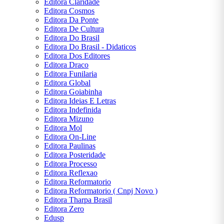
Editora Claridade
Editora Cosmos
Editora Da Ponte
Editora De Cultura
Editora Do Brasil
Editora Do Brasil - Didaticos
Editora Dos Editores
Editora Draco
Editora Funilaria
Editora Global
Editora Goiabinha
Editora Ideias E Letras
Editora Indefinida
Editora Mizuno
Editora Mol
Editora On-Line
Editora Paulinas
Editora Posteridade
Editora Processo
Editora Reflexao
Editora Reformatorio
Editora Reformatorio ( Cnpj Novo )
Editora Tharpa Brasil
Editora Zero
Edusp