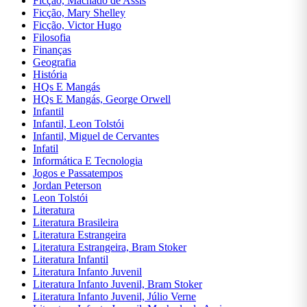
Ficção, Machado de Assis
Ficção, Mary Shelley
Ciências
Ficção, Victor Hugo
Exatas,
Filosofia
Stephen
Finanças
King
Geografia
História
Ciências
HQs E Mangás
Humanas
HQs E Mangás, George Orwell
e Sociais
Infantil
Infantil, Leon Tolstói
Comunicação
Infantil, Miguel de Cervantes
Infatil
Concursos
Informática E Tecnologia
Jogos e Passatempos
Contabilidade
Jordan Peterson
Culinária E
Leon Tolstói
Gastronomia
Literatura
Literatura Brasileira
Dicionários
Literatura Estrangeira
Literatura Estrangeira, Bram Stoker
Didáticos
Literatura Infantil
Literatura Infanto Juvenil
Direito
Literatura Infanto Juvenil, Bram Stoker
Literatura Infanto Juvenil, Júlio Verne
Direito