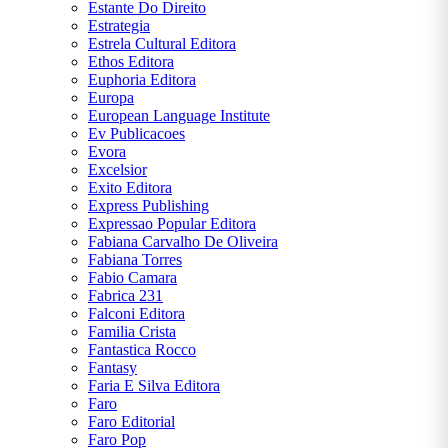
Estante Do Direito
Estrategia
Estrela Cultural Editora
Ethos Editora
Euphoria Editora
Europa
European Language Institute
Ev Publicacoes
Evora
Excelsior
Exito Editora
Express Publishing
Expressao Popular Editora
Fabiana Carvalho De Oliveira
Fabiana Torres
Fabio Camara
Fabrica 231
Falconi Editora
Familia Crista
Fantastica Rocco
Fantasy
Faria E Silva Editora
Faro
Faro Editorial
Faro Pop