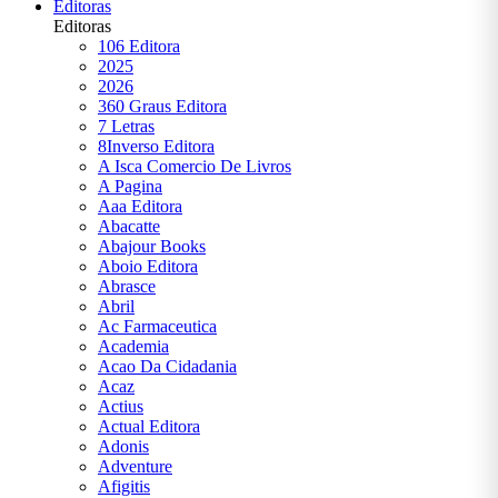
Editoras
Leon
Editoras
Tolstói
106 Editora
2025
Literatura
2026
360 Graus Editora
Literatura
7 Letras
Brasileira
8Inverso Editora
A Isca Comercio De Livros
Literatura
A Pagina
Estrangeira
Aaa Editora
Abacatte
Literatura
Abajour Books
Estrangeira,
Aboio Editora
Bram
Abrasce
Stoker
Abril
Ac Farmaceutica
Literatura
Academia
Infantil
Acao Da Cidadania
Acaz
Literatura
Actius
Infanto
Actual Editora
Juvenil
Adonis
Adventure
Literatura
Afigitis
Infanto