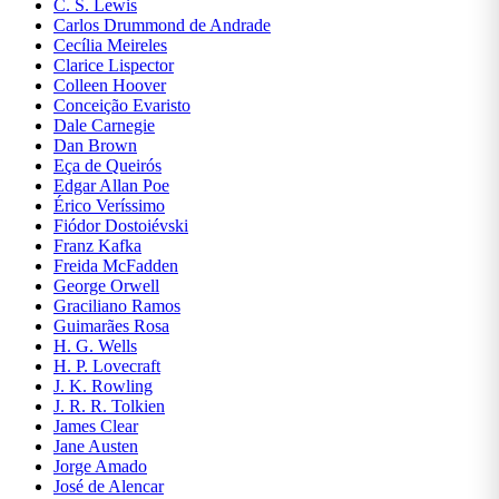
C. S. Lewis
Carlos Drummond de Andrade
Ficção
Cecília Meireles
Clarice Lispector
Ficção,
Colleen Hoover
Agatha
Conceição Evaristo
Christie
Dale Carnegie
Dan Brown
Ficção,
Eça de Queirós
Alexandre
Edgar Allan Poe
Dumas
Érico Veríssimo
Fiódor Dostoiévski
Ficção,
Franz Kafka
Ariano
Freida McFadden
Suassuna
George Orwell
Graciliano Ramos
Ficção,
Guimarães Rosa
Bram
H. G. Wells
Stoker
H. P. Lovecraft
J. K. Rowling
Ficção,
J. R. R. Tolkien
Carlos
James Clear
Drummond
Jane Austen
de Andrade
Jorge Amado
Ficção,
José de Alencar