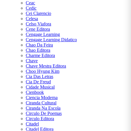
Ceac
mensagem
Cedic
Cei Clarencio
Celesa
Celso Viafora
Cene Editora
Cengage Learning
Cengage Learning Didatico
Chao Da Feira
Chao Editora
Charme Editora
Chave
Chave Mestra Editora
Choo Hyung Kim
Cia Das Letras
Cia De Freud
Cidade Musical
Cienbook
Ciencia Moderna
Ciranda Cultural
Ciranda Na Escola
Circulo De Poemas
Circulo Editora
Citadel
Citadel Editora