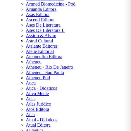
Sinek
Artmed Biomedicina - Pod
Aruanda Editora
Sociologia
Asas Editora
Ascend Editora
teste
Ases Da Literatura
Ases Da Literatura L
Viagem
Assirio & Alvim
E
Astral Cultural
Turismo
Atalante Editores
Atelie Editorial
Agatha
Atequenfim Editora
Christie
Atheneu
Atheneu - Rio De Janeiro
Alexandre
Atheneu - Sao Paulo
Dumas
Atheneu Pod
Atica
Ariano
Atica - Didaticos
Suassuna
Ativa Mente
Atlas
Arthur
Atlas Juridico
Conan
Atos Editora
Doyle
Attar
Atual - Didaticos
Augusto
Atual Editora
Cury
Autentica