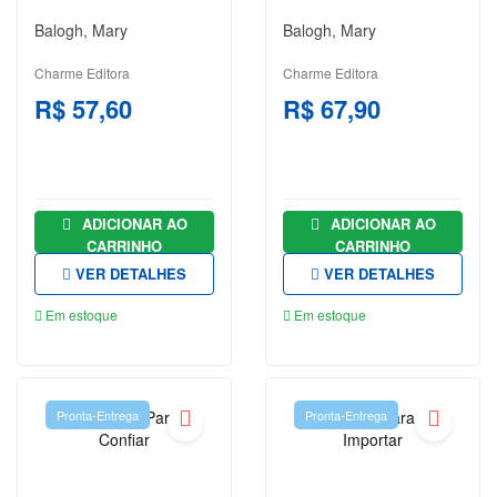
GEORGE
Balogh, Mary
Balogh, Mary
ORWELL
Charme Editora
Charme Editora
GRACILIANO
R$ 57,60
R$ 67,90
RAMOS
GUIMARÃES
ROSA
H. G.
ADICIONAR AO
ADICIONAR AO
WELLS
CARRINHO
CARRINHO
VER DETALHES
VER DETALHES
H. P.
LOVECRAFT
Em estoque
Em estoque
J. K.
ROWLING
Pronta-Entrega
Pronta-Entrega
J. R. R.
TOLKIEN
JAMES