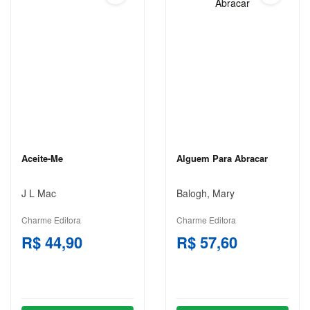
C. S.
LEWIS
CARLOS
DRUMMOND
DE
ANDRADE
CECÍLIA
MEIRELES
Aceite-Me
Alguem Para Abracar
CLARICE
LISPECTOR
J L Mac
Balogh, Mary
COLLEEN
Charme Editora
Charme Editora
HOOVER
R$ 44,90
R$ 57,60
CONCEIÇÃO
EVARISTO
DALE