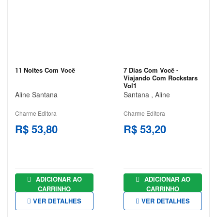
AUTOAJUDA
BIOGRAFIAS
CIÊNCIAS
BIOLÓGICAS
E NATURAIS
11 Noites Com Você
7 Dias Com Você -
Viajando Com Rockstars
CIÊNCIAS
Vol1
EXATAS
Aline Santana
Santana , Aline
CIÊNCIAS
Charme Editora
Charme Editora
HUMANAS
R$ 53,80
R$ 53,20
E SOCIAIS
COMUNICAÇÃO
CONCURSOS
ADICIONAR AO
ADICIONAR AO
CONTABILIDADE
CARRINHO
CARRINHO
VER DETALHES
VER DETALHES
CULINÁRIA E
GASTRONOMIA