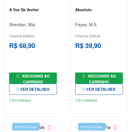
VIAGEM
A Voz De Archer
Absoluto
E
TURISMO
Sheridan, Mia
Fayes, M.S.
AGATHA
Charme Editora
Charme Editora
CHRISTIE
R$ 68,90
R$ 39,90
ALEXANDRE
DUMAS
ARIANO
SUASSUNA
ADICIONAR AO
ADICIONAR AO
CARRINHO
CARRINHO
ARTHUR
VER DETALHES
VER DETALHES
CONAN
DOYLE
Em estoque
Em estoque
AUGUSTO
CURY
BRAM
Pronta-Entrega
Pronta-Entrega
STOKER