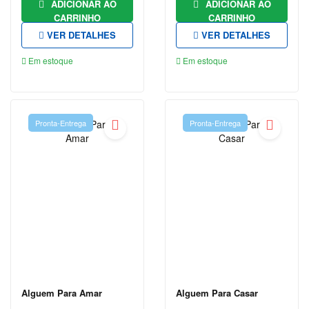
CARNEGIE
ADICIONAR AO
ADICIONAR AO
CARRINHO
CARRINHO
DAN
VER DETALHES
VER DETALHES
BROWN
Em estoque
Em estoque
EÇA DE
QUEIRÓS
EDGAR
ALLAN
Pronta-Entrega
Pronta-Entrega
POE
ÉRICO
VERÍSSIMO
FIÓDOR
DOSTOIÉVSKI
FRANZ
KAFKA
FREIDA
Alguem Para Amar
Alguem Para Casar
MCFADDEN