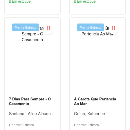
Em estoque
Em estoque
DICIONÁRIOS
DIDÁTICOS
Pronta-Entrega
Pronta-Entrega
DIREITO
ECONOMIA
EDUCAÇÃO
ENGENHARIA
ENSINO
DE
LÍNGUAS
7 Dias Para Sempre - O
A Garota Que Pertencia
ESOTERISMO
Casamento
Ao Mar
ESPORTES
Santana , Aline Albuquerque
Quinn, Katherine
E LAZER
Charme Editora
Charme Editora
FICÇÃO