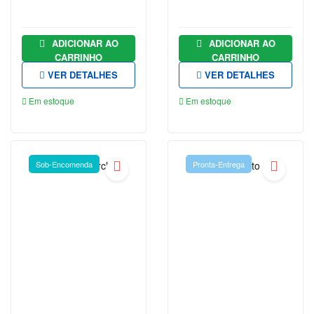
PSICOLOGIA
RELIGIÃO
ADICIONAR AO
ADICIONAR AO
CARRINHO
CARRINHO
RELIGIÃO
| |PRÉ-
VER DETALHES
VER DETALHES
VENDA
Em estoque
Em estoque
RELIGIÃO|
|PRÉ-
VENDA
Sob-Encomenda
Pronta-Entrega
SAÚDE
FITNESS
E
ESTÉTICA
SIMON
SINEK
SOCIOLOGIA
TESTE