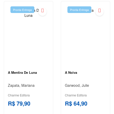
PRÉ-
VENDA
Pronta-Entrega
Pronta-Entrega
PRÉ-
VENDA ,
ARTES E
CULTURA
PRÉ-VENDA
,
AUTOAJUDA
PRÉ-
VENDA >
A Mentira De Luna
A Noiva
ARTES E
CULTURA
Zapata, Mariana
Garwood, Julie
PRÉ-
VENDA ||
Charme Editora
Charme Editora
ARTES E
R$ 79,90
R$ 64,90
CULTURA