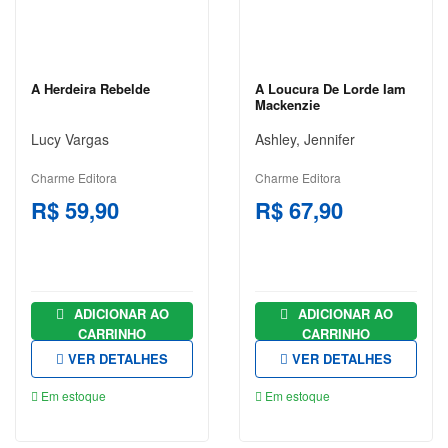
LEON
TOLSTÓI
A Herdeira Rebelde
A Loucura De Lorde Iam
LITERATURA
Mackenzie
LITERATURA
Lucy Vargas
Ashley, Jennifer
BRASILEIRA
Charme Editora
Charme Editora
LITERATURA
R$ 59,90
R$ 67,90
ESTRANGEIRA
LITERATURA
INFANTIL
LITERATURA
ADICIONAR AO
ADICIONAR AO
INFANTO
CARRINHO
CARRINHO
JUVENIL
VER DETALHES
VER DETALHES
MEDICINA
Em estoque
Em estoque
POLÍTICA