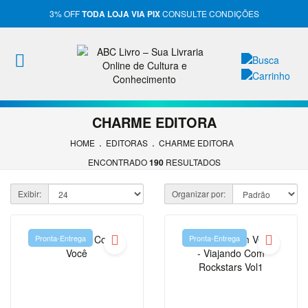
3% OFF
TODA LOJA VIA PIX
CONSULTE CONDIÇÕES
Entrar
Cadastrar
CHARME EDITORA
.
.
HOME
EDITORAS
CHARME EDITORA
INÍCIO
ENCONTRADO
190
RESULTADOS
ADMINISTRAÇÃO
Exibir:
Organizar por:
ARQUITETURA
ARTES E
Pronta-Entrega
Pronta-Entrega
CULTURA
ASSUNTOS
DIVERSOS