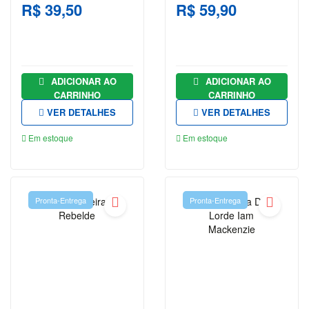
R$ 39,50
R$ 59,90
FILOSOFIA
FINANÇAS
GEOGRAFIA
ADICIONAR AO
ADICIONAR AO
CARRINHO
CARRINHO
HISTÓRIA
VER DETALHES
VER DETALHES
HQS E
Em estoque
Em estoque
MANGÁS
INFANTIL
INFORMÁTICA
Pronta-Entrega
Pronta-Entrega
E
TECNOLOGIA
JOGOS E
PASSATEMPOS
JORDAN
PETERSON