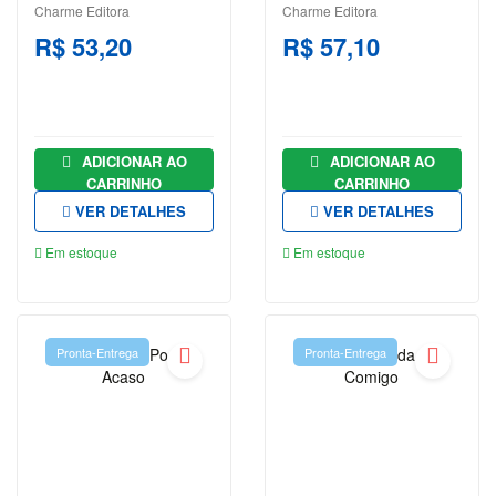
Charme Editora
Charme Editora
KIYOSAKI
R$ 53,20
R$ 57,10
STEPHEN
KING
SUZANNE
COLLINS
ADICIONAR AO
ADICIONAR AO
CARRINHO
CARRINHO
VICTOR
VER DETALHES
VER DETALHES
HUGO
Em estoque
Em estoque
WILLIAM
SHAKESPEARE
Pronta-Entrega
Pronta-Entrega
CENTRAL
ATENDIMENTO
(11)
9
6064-