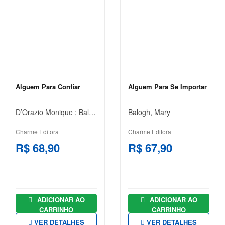
CLEAR
JANE
AUSTEN
JORGE
AMADO
JOSÉ DE
Alguem Para Confiar
Alguem Para Se Importar
ALENCAR
D’Orazio Monique ; Balogh Mary
Balogh, Mary
JOSÉ
SARAMAGO
Charme Editora
Charme Editora
JÚLIO
R$ 68,90
R$ 67,90
VERNE
LEWIS
CARROLL
ADICIONAR AO
ADICIONAR AO
MACHADO
CARRINHO
CARRINHO
DE ASSIS
VER DETALHES
VER DETALHES