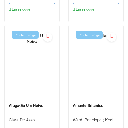
MARY
SHELLEY
Em estoque
Em estoque
MIGUEL DE
CERVANTES
Pronta-Entrega
Pronta-Entrega
MONTEIRO
LOBATO
NAPOLEON
HILL
OSCAR
WILDE
PAULO
COELHO
RICK
Aluga-Se Um Noivo
Amante Britanico
RIORDAN
Clara De Assis
Ward, Penelope ; Keeland, Vi
ROBERT
T.