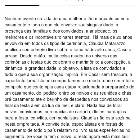
História
Nenhum evento na vida de uma mulher é tão marcante como o
HQs E
casamento e tudo o que ele envolve: sua singularidade, a
Mangás
presença das famílias e dos convidados, a ansiedade, os
melindres e os incontáveis 'olhares atentos'. Há mais de 20 anos
Infantil
envolvida em todos os tipos de cerimônia,-Claudia Matarazzo
Informática
publicou seu primeiro livro sobre o tema hádezoito anos, Case e
E
arrase. Desde então, muita coisa mudou no universo das
Tecnologia
cerimônias e festas que celebram o matrimônio: a concepção, a
dinâmica, a grandiosidade, o objetivo, a lista de convidados e
Jogos e
tudo o que a sua organização implica. Em Casar sem frescura, a
Passatempos
experiente jornalista em comportamento e moda reúne um roteiro
completo que contempla cada etapa relacionada à preparação de
Jordan
um casamento, do 'pedido' entre os noivos e as reuniões e chás
Peterson
pré-casamento até o beijinho de despedida nos convidados ao
Leon
final da festa além da lua de mel, é claro. Nada fica de fora:
Tolstói
noivos, convidados, burocracias de cartório, dietas, cardápios
para a festa, convites, cerimonialistas. Claudia não está sozinha
Literatura
nesta empreitada. A convite dela, especialistas em festas de
casamento de todo o país relatam no livro suas experiências no
Literatura
segmento. Se você já tem o noivo, o resto agora está mais fácil!
Brasileira