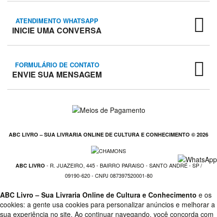
Venda
Saúde
ATENDIMENTO WHATSAPP
Fitness
INICIE UMA CONVERSA
e
Estética
Simon
FORMULÁRIO DE CONTATO
Sinek
ENVIE SUA MENSAGEM
Sociologia
teste
Viagem
E
ABC LIVRO – SUA LIVRARIA ONLINE DE CULTURA E CONHECIMENTO © 2026
Turismo
Agatha
Christie
- R. JUAZEIRO, 445 - BAIRRO PARAISO - SANTO ANDRÉ - SP /
ABC LIVRO
09190-620 - CNPJ 087397520001-80
Alexandre
Dumas
ABC Livro – Sua Livraria Online de Cultura e Conhecimento
e os
cookies: a gente usa cookies para personalizar anúncios e melhorar a
Ariano
sua experiência no site. Ao continuar navegando, você concorda com
Suassuna