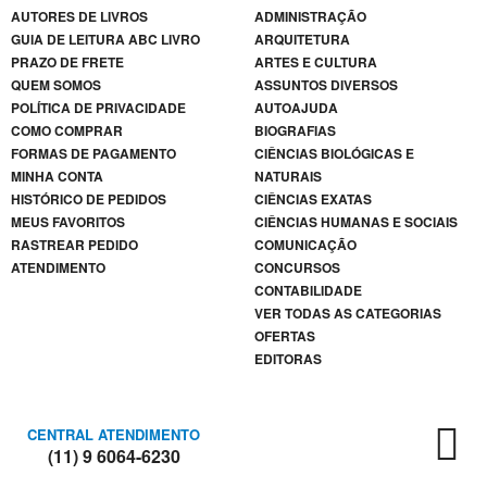
Venda ,
AUTORES DE LIVROS
ADMINISTRAÇÃO
Autoajuda
GUIA DE LEITURA ABC LIVRO
ARQUITETURA
Pré-
PRAZO DE FRETE
ARTES E CULTURA
Venda
QUEM SOMOS
ASSUNTOS DIVERSOS
> Artes
POLÍTICA DE PRIVACIDADE
AUTOAJUDA
E
COMO COMPRAR
BIOGRAFIAS
Cultura
FORMAS DE PAGAMENTO
CIÊNCIAS BIOLÓGICAS E
MINHA CONTA
NATURAIS
Pré-
Venda
HISTÓRICO DE PEDIDOS
CIÊNCIAS EXATAS
|| Artes
MEUS FAVORITOS
CIÊNCIAS HUMANAS E SOCIAIS
E
RASTREAR PEDIDO
COMUNICAÇÃO
Cultura
ATENDIMENTO
CONCURSOS
CONTABILIDADE
Psicologia
VER TODAS AS CATEGORIAS
Religião
OFERTAS
EDITORAS
Religião
| |Pré-
Venda
CENTRAL ATENDIMENTO
Religião|
(11) 9 6064-6230
|Pré-