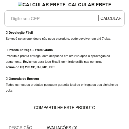
Didáticos
CALCULAR FRETE
Direito
CALCULAR
Economia
Educação
Devolução Fácil
Se você se arrependeu e não usou o produto, pode devolver em até 7 dias.
Engenharia
Pronta Entrega + Frete Grátis
Ensino
Produto a pronta entrega, com despacho em até 24h após a aprovação do
de
pagamento. Enviamos para todo Brasil, com frete grátis nas compras
Línguas
acima de R$ 299 SP, RJ, MG, PR!
Esoterismo
Garantia de Entrega
Esportes
Todos os nossos produtos possuem garantia total de entrega ou seu dinheiro de
E Lazer
volta.
Ficção
COMPARTILHE ESTE PRODUTO
Filosofia
Finanças
DESCRIÇÃO
AVALIAÇÕES (0)
Geografia