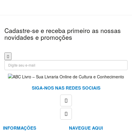
Literatura
Estrangeira
Literatura
Cadastre-se e receba primeiro as nossas
Infantil
novidades e promoções
Literatura
Infanto
Juvenil
Medicina
Política
Pré-
Venda
SIGA-NOS NAS REDES SOCIAIS
Pré-
Venda
, Artes
e
Cultura
INFORMAÇÕES
NAVEGUE AQUI
Pré-