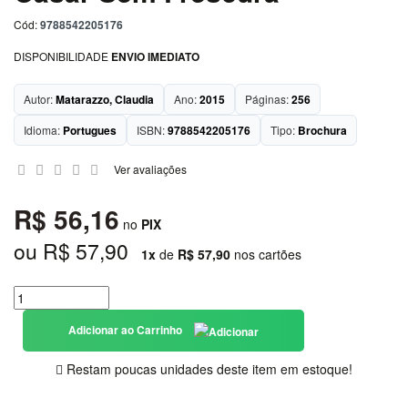
Biografias
Cód:
9788542205176
Ciências
DISPONIBILIDADE
ENVIO IMEDIATO
Biológicas
e
Naturais
Autor:
Matarazzo, Claudia
Ano:
2015
Páginas:
256
Ciências
Idioma:
Portugues
ISBN:
9788542205176
Tipo:
Brochura
Exatas
Ver avaliações
Ciências
Humanas
e Sociais
R$ 56,16
no
PIX
Comunicação
ou R$ 57,90
1x
de
R$ 57,90
nos cartões
Concursos
Contabilidade
Adicionar ao Carrinho
Culinária E
Gastronomia
Restam poucas unidades deste item em estoque!
Dicionários