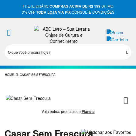
FRETE GRÁTIS
COMPRAS ACIMA DE R$ 199
SP, MG
3% OFF
TODA LOJA VIA PIX
CONSULTE CONDIÇÕES
Entrar
Cadastrar
Início
HOME
CASAR SEM FRESCURA
Administração
Arquitetura
Artes E
Cultura
Veja outros produtos de
Planeta
Assuntos
Diversos
Casar Sem Frescura
Autoajuda